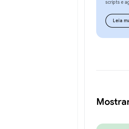
scripts e a
Leia m
Mostra