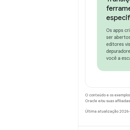
ferram
especi
Os apps cr
ser abertos
editores vi
depuradore
você a esc
O conteúdo e os exemplos 
Oracle e/ou suas afiliadas
Última atualização 2026