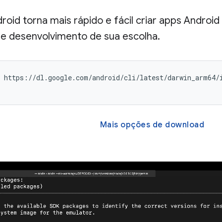
roid torna mais rápido e fácil criar apps Androi
e desenvolvimento de sua escolha.
 https://dl.google.com/android/cli/latest/darwin_arm64/i
Mais opções de download