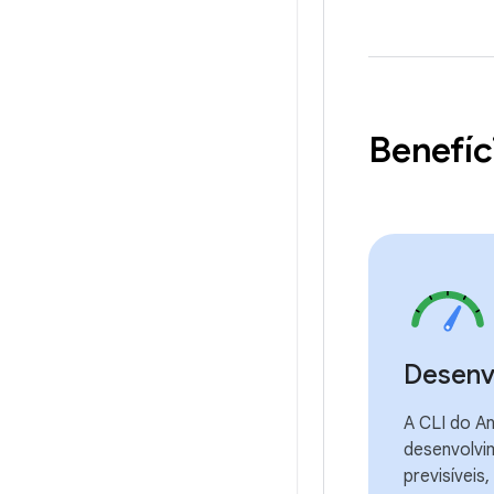
Benefíc
Desenv
A CLI do An
desenvolvi
previsívei