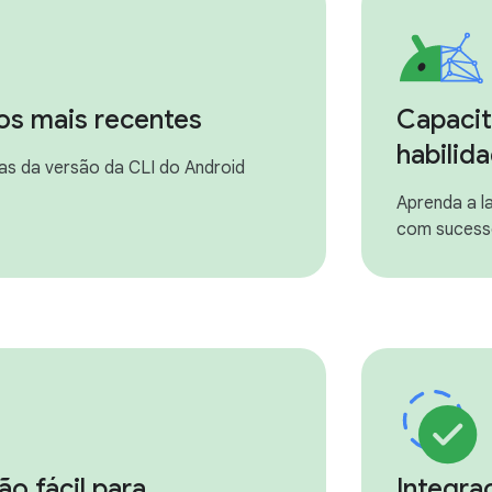
os mais recentes
Capacit
habilid
as da versão da CLI do Android
Aprenda a la
com suces
ão fácil para
Integra