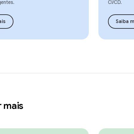
gentes.
CI/CD.
ais
Saiba m
r mais