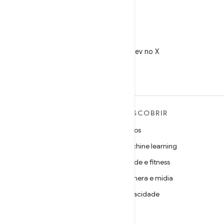
X
Siga @AndroidDev no X
MAIS SOBRE O ANDROID
DESCOBRIR
Android
Jogos
Android para empresas
Machine learning
Segurança
Saúde e fitness
Source
Câmera e mídia
Notícias
Privacidade
Blog
5G