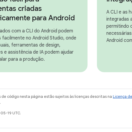
entas criadas
A CLI e as 
ficamente para Android
integradas 
permitindo q
iados com a CLI do Android podem
necessárias
 facilmente no Android Studio, onde
Android com
suais, ferramentas de design,
s e assistência de IA podem ajudar
alar para a produção.
de código nesta página estão sujeitos às licenças descritas na
Licença d
.
-05-19 UTC.