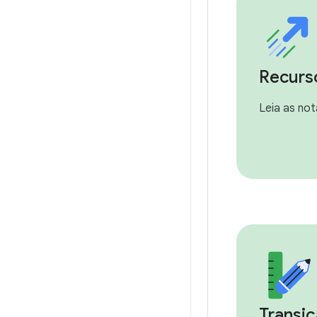
Recurs
Leia as not
Transiç