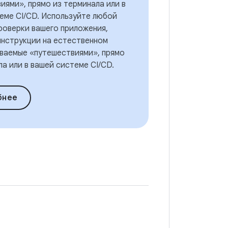
иями», прямо из терминала или в
еме CI/CD. Используйте любой
проверки вашего приложения,
инструкции на естественном
ываемые «путешествиями», прямо
ла или в вашей системе CI/CD.
бнее