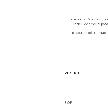
Контент и образцы кода
Oracle и ее аффилирова
Последнее обновление: 
X
Читайте @AndroidDev в X
ПОДРОБНЕЕ ОБ ОС
ОБЗОР
ANDROID