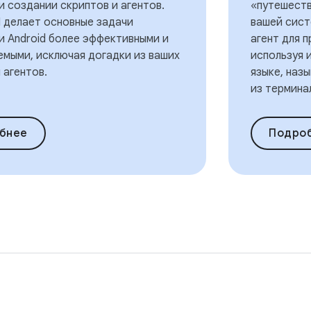
и создании скриптов и агентов.
«путешеств
I делает основные задачи
вашей сист
и Android более эффективными и
агент для 
емыми, исключая догадки из ваших
используя 
 агентов.
языке, наз
из термина
бнее
Подро