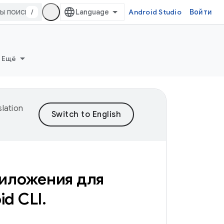
/
Android Studio
Войти
Ещё
lation
иложения для
id CLI
.