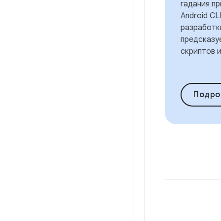
гадания пр
Android CL
разработк
предсказу
скриптов и
Подро