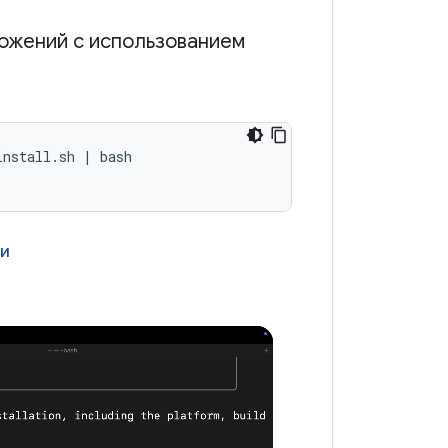
ложений с использованием
nstall.sh | bash 

ки