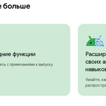
е больше
ние функции
Расшир
своих 
есь с примечаниями к выпуску
навыков
I
Узнайте, ка
распростра