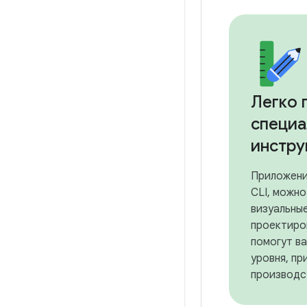
Легко 
специа
инстру
Приложени
CLI, можно
визуальны
проектиро
помогут в
уровня, пр
производс