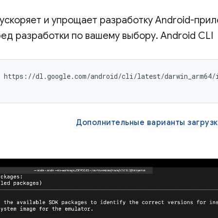
 ускоряет и упрощает разработку Android-при
ред разработки по вашему выбору. Android CLI
 https://dl.google.com/android/cli/latest/darwin_arm64/i
Дополнительные варианты загруз