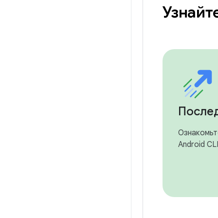
Узнайт
Послед
Ознакомьт
Android CL