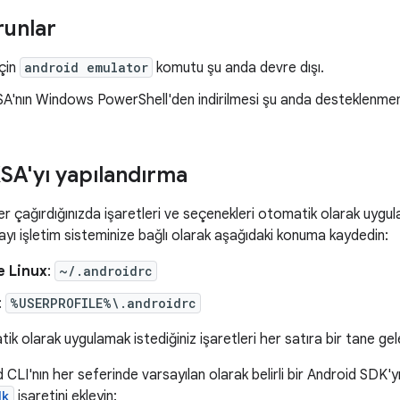
runlar
çin
android emulator
komutu şu anda devre dışı.
A'nın Windows PowerShell'den indirilmesi şu anda desteklenme
SA'yı yapılandırma
er çağırdığınızda işaretleri ve seçenekleri otomatik olarak uygu
yı işletim sisteminize bağlı olarak aşağıdaki konuma kaydedin:
 Linux
:
~/.androidrc
:
%USERPROFILE%\.androidrc
 olarak uygulamak istediğiniz işaretleri her satıra bir tane gele
 CLI'nın her seferinde varsayılan olarak belirli bir Android SDK'y
dk
işaretini ekleyin: