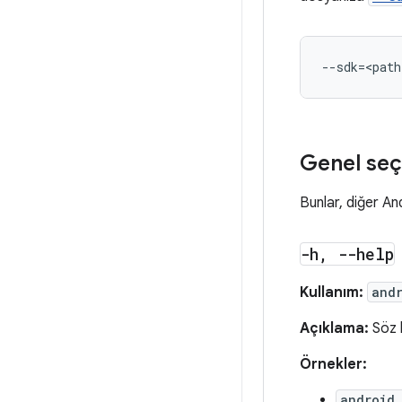
--sdk
=
Genel seç
Bunlar, diğer An
-h
,
--help
Kullanım:
and
Açıklama:
Söz k
Örnekler:
android