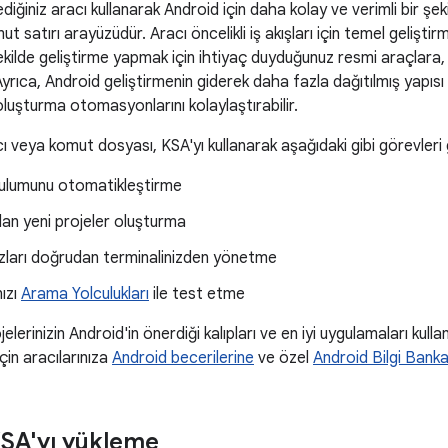
ediğiniz aracı kullanarak Android için daha kolay ve verimli bir şe
t satırı arayüzüdür. Aracı öncelikli iş akışları için temel geliştirme
şekilde geliştirme yapmak için ihtiyaç duyduğunuz resmi araçlara, b
Ayrıca, Android geliştirmenin giderek daha fazla dağıtılmış yapısı
uşturma otomasyonlarını kolaylaştırabilir.
cı veya komut dosyası, KSA'yı kullanarak aşağıdaki gibi görevleri g
ulumunu otomatikleştirme
an yeni projeler oluşturma
zları doğrudan terminalinizden yönetme
ızı
Arama Yolculukları
ile test etme
elerinizin Android'in önerdiği kalıpları ve en iyi uygulamaları kul
çin aracılarınıza
Android becerilerine
ve özel
Android Bilgi Banka
SA'yı yükleme