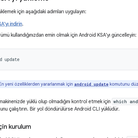
üklemek için aşağıdaki adımları uygulayın:
'yı indirin
.
rümü kullandığınızdan emin olmak için Android KSA'yı güncelleyin:
d
n yeni özelliklerden yararlanmak için
komutunu düzen
android update
makinenizde yüklü olup olmadığını kontrol etmek için
which and
nu çalıştırın. Bir yol döndürülürse Android CLI yüklüdür.
için kurulum