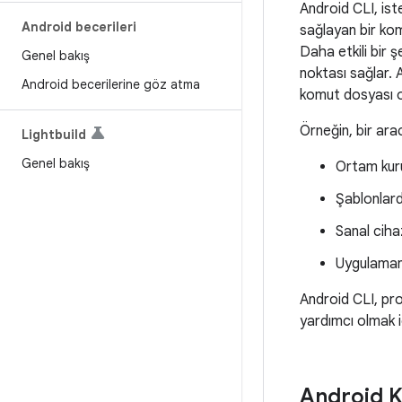
Android CLI, ist
Android becerileri
sağlayan bir komu
Daha etkili bir 
Genel bakış
noktası sağlar. 
Android becerilerine göz atma
komut dosyası ol
Örneğin, bir ara
Lightbuild
Genel bakış
Ortam kur
Şablonlard
Sanal ciha
Uygulaman
Android CLI, proj
yardımcı olmak i
Android K