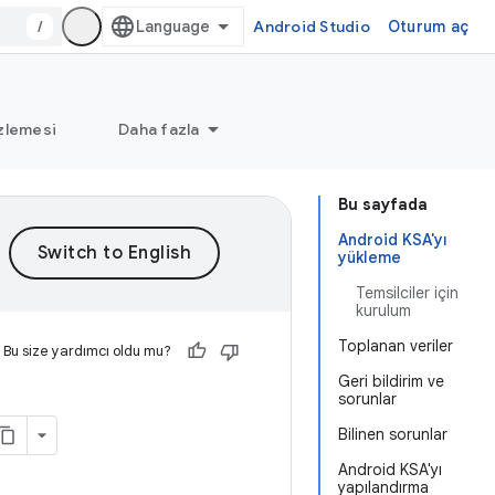
/
Android Studio
Oturum aç
zlemesi
Daha fazla
Bu sayfada
Android KSA'yı
yükleme
Temsilciler için
kurulum
Toplanan veriler
Bu size yardımcı oldu mu?
Geri bildirim ve
sorunlar
Bilinen sorunlar
Android KSA'yı
yapılandırma