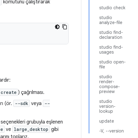
t
komutunu çalıştırarak
studio check
studio
analyze-file
studio find-
declaration
studio find-
usages
studio open-
file
studio
ardır:
render-
compose-
preview
 create
) çağrılması.
studio
rı (ör.
--sdk
veya
--
version-
lookup
update
 seçenekleri grubuyla eşlenen
ne
ve
large_desktop
gibi
-V, --version
arını toplarız.