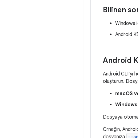
Bilinen so
Windows i
Android KS
Android K
Android CLI'yı h
oluşturun. Dosya
macOS ve
Windows
Dosyaya otomatik
Örneğin, Android
dosyanıza
--s