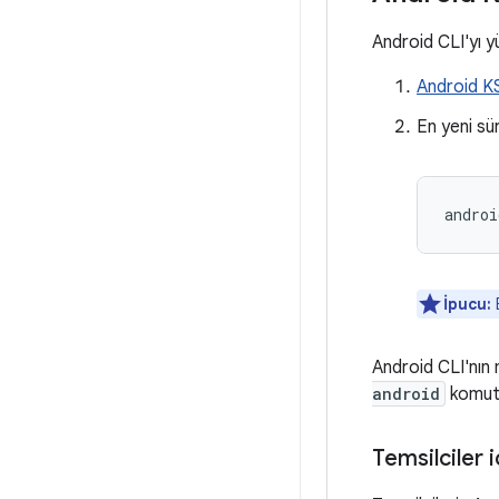
Android CLI'yı y
Android KSA
En yeni sü
androi
İpucu:
E
Android CLI'nın 
android
komutu
Temsilciler 