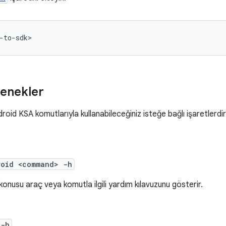
enekler
droid KSA komutlarıyla kullanabileceğiniz isteğe bağlı işaretlerdir
roid <command> -h
onusu araç veya komutla ilgili yardım kılavuzunu gösterir.
 -h