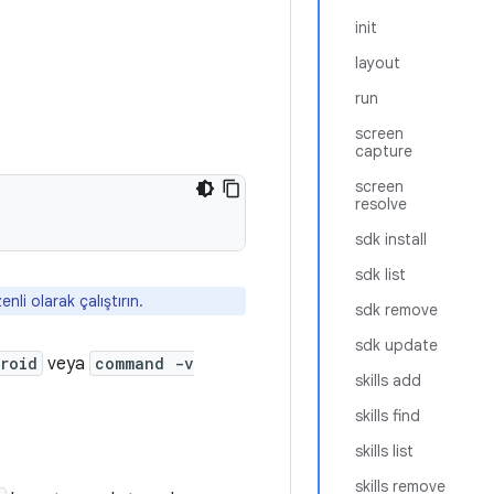
init
layout
run
screen
capture
screen
resolve
sdk install
sdk list
li olarak çalıştırın.
sdk remove
sdk update
roid
veya
command -v
skills add
skills find
skills list
skills remove