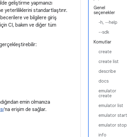
kilde geliştirme yapmanızı
Genel
 yeterliliklerini standartlaştırır.
seçenekler
ecerilere ve bilgilere giriş
-h, --help
 için CI, bakım ve diğer tüm
--sdk
Komutlar
erçekleştirebilir:
create
create list
describe
docs
emulator
create
landığından emin olmanıza
emulator list
sı
'na erişim de sağlar.
emulator start
emulator stop
info