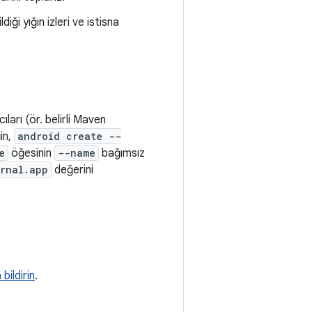
iği yığın izleri ve istisna
ıları (ör. belirli Maven
in,
android create --
e
öğesinin
--name
bağımsız
rnal.app
değerini
bildirin
.