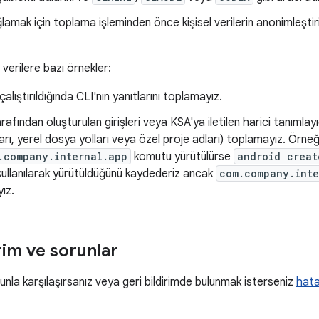
ağlamak için toplama işleminden önce kişisel verilerin anonimleştirild
verilere bazı örnekler:
alıştırıldığında CLI'nın yanıtlarını toplamayız.
arafından oluşturulan girişleri veya KSA'ya iletilen harici tanımlayıc
arı, yerel dosya yolları veya özel proje adları) toplamayız. Örneğ
.company.internal.app
komutu yürütülürse
android creat
kullanılarak yürütüldüğünü kaydederiz ancak
com.company.inte
ız.
rim ve sorunlar
unla karşılaşırsanız veya geri bildirimde bulunmak isterseniz
hata 