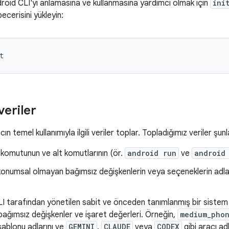
droid CLI'yı anlamasına ve kullanmasına yardımcı olmak için
ini
ecerisini yükleyin:
veriler
ın temel kullanımıyla ilgili veriler toplar. Topladığımız veriler şunl
komutunun ve alt komutlarının (ör.
android run
ve
android
 konumsal olmayan bağımsız değişkenlerin veya seçeneklerin adla
I tarafından yönetilen sabit ve önceden tanımlanmış bir sistem
ağımsız değişkenler ve işaret değerleri. Örneğin,
medium_pho
ablonu adlarını ve
GEMINI
,
CLAUDE
veya
CODEX
gibi aracı adl