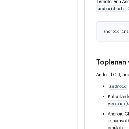
Temsilcilerin An
android-cli
b
android
Toplanan 
Android CLI, arac
android
Kullanılan
version
).
Android CL
konumsal b
emülatör ş