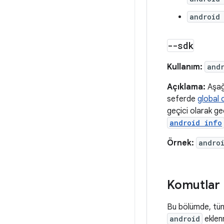
android
--sdk
Kullanım:
and
Açıklama:
Aşağı
seferde
global 
geçici olarak geç
android info
Örnek:
andro
Komutlar
Bu bölümde, tüm 
android
eklen