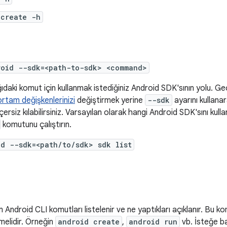
 create -h
roid --sdk=<path-to-sdk> <command>
daki komut için kullanmak istediğiniz Android SDK'sının yolu. Ge
ortam değişkenlerinizi
değiştirmek yerine
--sdk
ayarını kullana
ersiz kılabilirsiniz. Varsayılan olarak hangi Android SDK'sını kulla
komutunu çalıştırın.
id --sdk=<path/to/sdk> sdk list
Android CLI komutları listelenir ve ne yaptıkları açıklanır. Bu 
melidir. Örneğin
android create
,
android run
vb. İsteğe ba