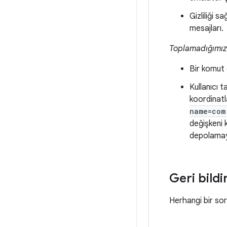
Gizliliği s
mesajları.
Toplamadığımız
Bir komut ç
Kullanıcı t
koordinatl
name=com
değişkeni 
depolamay
Geri bildi
Herhangi bir sor