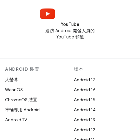
YouTube
造訪 Android 開發人員的
YouTube 頻道
ANDROID 裝置
版本
大螢幕
Android 17
Wear OS
Android 16
ChromeOS 裝置
Android 15
車輛專用 Android
Android 14
Android TV
Android 13
Android 12
Android 11