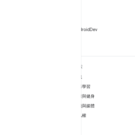
X
在 X 中追蹤 @AndroidDev
深入瞭解 ANDROID
探索
Android
遊戲
企業專用 Android
機器學習
安全性
健康與健身
原始碼
相機與媒體
新聞
隱私權
網誌
5G
Podcast