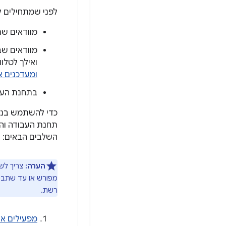
לפני שמתחילים ל
מוודאים שת
ואילך לטלוויזיה ול-WearOS. מידע 
ומעדכנים א
בתחנת העב
תחנת העבודה והמ
השלבים הבאים:
הערה:
צריך לש
רשת.
מפעילים א