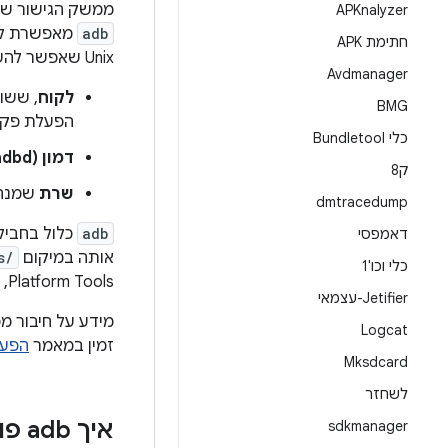
ממשק הגישור של Android‏
APKnalyzer
adb
מאפשרת לבצ‫
חתימת APK
Unix שאפשר להשתמש בה כדי להריץ מגוון פקודות במכשיר. זו תוכנית שרת-לקוח שכוללת שלושה רכיבים:
Avdmanager
לקוח
, ששו
BMG
הפעלת פקו
כלי Bundletool
דמון (adbd)
ק8
שרת
שמנהל
dmtracedump
adb
כלול בחבילת Android SDK Platform Tools. צריך להוריד את החבי
דאמפסי
אותה במיקום
s/
כלי וכו'1
Platform Tools, אפשר
Jetifier-עצמאי
מידע על חיבור מ
Logcat
זמין במאמר
הפעל
Mksdcard
לשחזר
איך adb פועל
sdkmanager