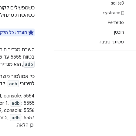
sqlite3
כשמפעילים לקוח
systrace ⍈
כשהשרת מתחיל, הוא נקשר ליציאת TCP מק
Perfetto
רוכסן
הערה:
כל הלקו
משתני סביבה
השרת מגדיר חיבו
בטווח 5555 עד 5585, שהוא הטווח שבו משתמשים 16 האמולטורים הראשונים. במקום שבו השרת מוצא דמון (adbd)
adb
, הוא מגדיר 
כל אמולטור משתמש
לחיבורי
adb
. לד
1, console: 5554
or 1,
adb
: 5555
2, console: 5556
or 2,
adb
: 5557
וכן הלאה.