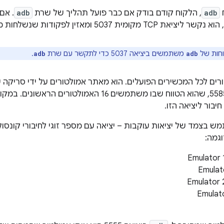
adb
, הלקוח קודם בודק אם כבר פועל תהליך של שרת
adb
. אם
ומית 5037 ומאזין לפקודות שנשלחות מלקוחות
חות של
משתמשים ביציאה 5037 כדי לתקשר עם שרת
.
adb
adb
רים לכל המכשירים הפועלים. הוא מאתר אמולטורים על ידי סריקה ש
חיבור ליציאה הזו.
 בצמד של יציאות עוקבות – יציאה עם מספר זוגי לחיבורי קונסולה
וגמה:
‫Emulator 
‫Emulat
‫Emulator 
‫Emulat