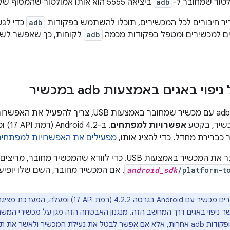
לטור שמחובר ל-
adb
ביציאה 5555 הוא אותו אמולטור שהמסוף שלו מאזין ביציאה 5554.
ר חיבורים לכל המכשירים, תוכלו להשתמש בפקודות
adb
כדי לגש
ים למכשירים ומטפל בפקודות מכמה
adb
לקוחות, כך שאפשר לשלו
י באגים באמצעות adb במכשיר
שיר, בקטע
אפשרויות למפתחים
. ב-Android 4.2 (רמת API‏ 17) ומעלה, מסך
כברירת מחדל. כדי להציג אותו,
מפעילים את האפשרויות למפתחים
ת USB. כדי לוודא שהמכשיר מחובר, מריצים את הפקודה
/platform-t
android_sdk
. אם המכשיר מחובר, השם שלו יופיע
כשמחברים מכשיר עם Android בגרסה 4.2.2 (רמ
 שמאפשר ניפוי באגים דרך המחשב הזה. מנגנון האבטחה הזה מגן על מכשירי המש