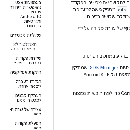
כם לתקשר עם מכשיר. הפקודה
באמצעות USB
(האפשרות היחידה
 
adb
מספק גישה למעטפת
שזמינה ב-
Android 10
ומגרסאות
קודמות)
ף של שורת פקודה על ידי
שאילתת מכשירים
האמולטור לא
מופיע ברשימה
 ברקע במחשב הפיתוח.
שליחת פקודות
למכשיר ספציפי
SDK Manager
, שמתקין
התקנת אפליקציה
. אם רוצים את חבילת הכלים העצמאית של Android SDK
הגדרת העברה
ליציאה אחרת
, כולל איך להשתמש בכלי Connection Assistant כדי לפתור בעיות נפוצות,
העתקת קבצים
למכשיר וממנו
עצירה של שרת ה-
adb
הפעלת פקודות
adb