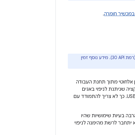
במכשיר חומרה
.
ההוראות שבהמשך לא רלוונטיות למכשירי Wear שפועלת בהם מערכת Android 11 (רמת API ‏30). מידע נוסף זמין
ציה באופן אלחוטי מתוך תחנת העבודה
פרוס את האפליקציה שניתנת לניפוי באגים
למספר מכשירים מרוחקים בלי שתצטרכו לחבר את המכשיר שלכם פיזית באמצעות USB. כך לא צריך להתמודד עם
adb Wi-‏ (2.0), שפותרת הרבה בעיות שימושיות שהיו
 יתחבר לרשת מהימנה לניפוי