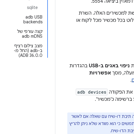
sqlite
ת למכשירים האלה. השרת
adb USB
ט בכל מכשיר מכל לקוח או
backends
קצה עורפי של
adb mDNS
מצב צילום רציף
ב-adb (החל מ-
ADB 36.0.0)
ניפוי באגים ב-USB
בהגדרות
אפשרויות
.
adb devices
 ברשימה כ'מכשיר'.
ת API‏ 17) ומעלה, המערכת מציגה תיבת דו-שיח עם שאלה אם לאשר
תמשים כי הוא מוודא שלא ניתן להריץ