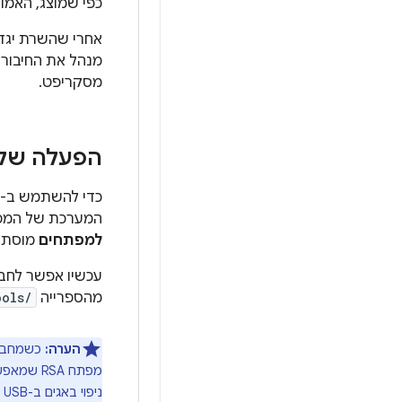
כפי שמוצג, האמו
אחרי שהשרת יגדי
מנהל את החיבור
מסקריפט.
הפעלה של ניפו
כדי להשתמש ב-adb עם מכשיר שמחובר באמצעות USB, צריך להפעיל את האפשרות
המערכת של המכ
למפתחים
מוסתר 
עכשיו אפשר לחבר את המכשיר באמצעו
מהספרייה
ools/
הערה:
מפתח RSA
ניפוי באגים ב-USB ופקודות adb אחרות, אלא אם אפשר לבטל את נעילת המכשיר ולאשר את תיבת הדו-שיח.