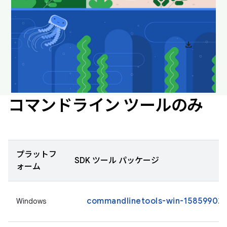
ダウンロードして壁紙として設定すると、デスクト
ップを楽しい雰囲気に保つことができます。
download
Android Studio の壁紙をダウンロード
コマンドライン ツールのみ
プラットフ
SDK ツール パッケージ
ォーム
commandlinetools-win-15859902_l
Windows