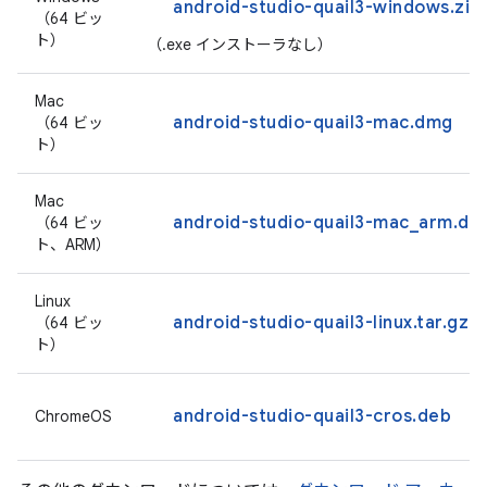
android-studio-quail3-windows.zip
（64 ビッ
ト）
（.exe インストーラなし）
Mac
android-studio-quail3-mac.dmg
（64 ビッ
ト）
Mac
android-studio-quail3-mac_arm.dm
（64 ビッ
ト、ARM）
Linux
android-studio-quail3-linux.tar.gz
（64 ビッ
ト）
android-studio-quail3-cros.deb
ChromeOS