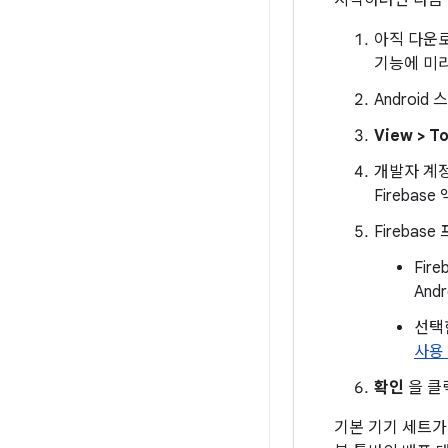
아직 다운
기능에 미
Androi
View > 
개발자 계
Firebas
Fireba
Fir
An
선택
사용
확인
을 클
기본 기기 세트가