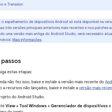
vo e Transsion
:
o espelhamento de dispositivos Android só está disponível na vers
nas três versões principais anteriores mais recentes e nos patches 
ndo uma versão mais antiga do Android Studio, será necessário atua
Android.
Mais informações
.
 passos
iga estas etapas:
nda não fez isso, baixe e instale a versão mais recente do
And
 a recursos não lançados, baixe e instale a
versão mais recen
rojeto do Android Studio.
até
View > Tool Windows > Gerenciador de dispositivos
e 
ima da janela.