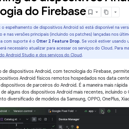
ogia do Firebase
:
o espelhamento de dispositivos Android só está disponível na vers
o e nas versões principais (incluindo os patches) lançadas nos últi
ga com suporte é o
Otter 2 Feature Drop
. Se você estiver usando 
será necessário atualizar para acessar os serviços do Cloud. Para m
do Android Studio e dos serviços do Cloud
.
 de dispositivos Android, com tecnologia do Firebase, permi
spositivos Android físicos remotos hospedados nos data cent
 dispositivos de parceiros do Android. É a maneira mais rápida 
 de alguns dos dispositivos Android mais recentes, incluindo o G
nto diversificado de modelos da Samsung, OPPO, OnePlus, Xiao