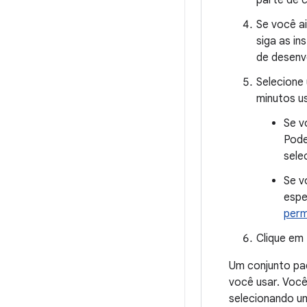
Se você ai
siga as in
de desenv
Selecione
minutos u
Se v
Pode
sele
Se v
espe
perm
Clique em
Um conjunto pad
você usar. Você
selecionando um