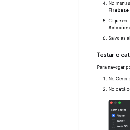
No menu 
Firebase
Clique em
Selecion
Salve as 
Testar o ca
Para navegar po
No Gerenc
No catálo