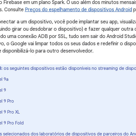
o Firebase em um plano Spark. O uso além dos minutos mensai
s. Consulte
Preços do espelhamento de dispositivos Android
p
nectar a um dispositivo, você pode implantar seu app, visualiza
cluindo girar ou desdobrar o dispositivo) e fazer qualquer outr
ando uma conexão ADB por SSL, tudo sem sair do Android Stud
ivo, o Google vai limpar todos os seus dados e redefinir o disp
e disponibilizá-lo para outro desenvolvedor.
l:
os seguintes dispositivos estão disponíveis no streaming de dispo
el 9a
l 9
l 9 Pro
l 9 Pro XL
l 9 Pro Fold
os selecionados dos laboratórios de dispositivos de parceiros do A