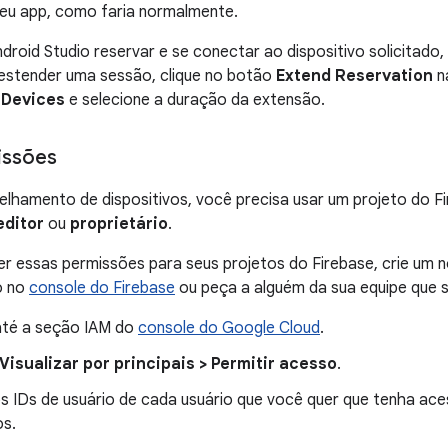
seu app, como faria normalmente.
droid Studio reservar e se conectar ao dispositivo solicitado,
 estender uma sessão, clique no botão
Extend Reservation
n
 Devices
e selecione a duração da extensão.
issões
elhamento de dispositivos, você precisa usar um projeto do F
editor
ou
proprietário
.
er essas permissões para seus projetos do Firebase, crie um
o no
console do Firebase
ou peça a alguém da sua equipe que s
té a seção IAM do
console do Google Cloud
.
Visualizar por principais > Permitir acesso
.
os IDs de usuário de cada usuário que você quer que tenha a
os.