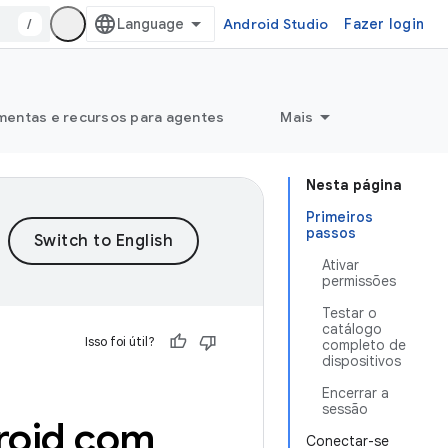
/
Android Studio
Fazer login
mentas e recursos para agentes
Mais
Nesta página
Primeiros
passos
Ativar
permissões
Testar o
catálogo
Isso foi útil?
completo de
dispositivos
Encerrar a
sessão
roid com
Conectar-se