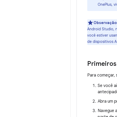
OnePlus, vi
Observação
Android Studio, 
você estiver usa
de dispositivos 
Primeiros
Para começar, s
Se você ai
antecipado
Abra um p
Navegue 
parte de c