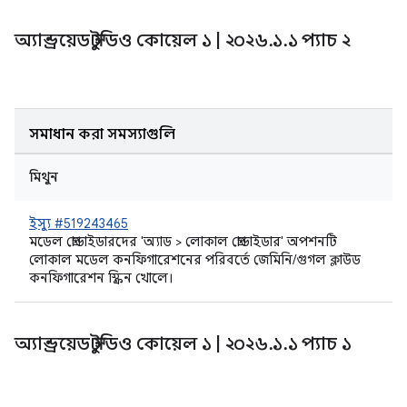
অ্যান্ড্রয়েড স্টুডিও কোয়েল ১
|
২০২৬
.
১
.
১ প্যাচ ২
সমাধান করা সমস্যাগুলি
মিথুন
ইস্যু #519243465
মডেল প্রোভাইডারদের 'অ্যাড > লোকাল প্রোভাইডার' অপশনটি
লোকাল মডেল কনফিগারেশনের পরিবর্তে জেমিনি/গুগল ক্লাউড
কনফিগারেশন স্ক্রিন খোলে।
অ্যান্ড্রয়েড স্টুডিও কোয়েল ১
|
২০২৬
.
১
.
১ প্যাচ ১