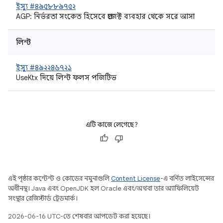
ইস্যু #৪৯৫৮৮৯৭৫২
AGP: নির্ভরতা সংকেত হিসেবে প্রজেক্ট ব্যবহার থেকে সরে আসা
লিন্ট
ইস্যু #৪৯২২৪৬৭২১
UseKtx দিয়ে লিন্ট ফলস পজিটিভ
এটি কাজে লেগেছে?
এই পৃষ্ঠার কন্টেন্ট ও কোডের নমুনাগুলি
Content License
-এ বর্ণিত লাইসেন্সের
অধীনস্থ। Java এবং OpenJDK হল Oracle এবং/অথবা তার অ্যাফিলিয়েট
সংস্থার রেজিস্টার্ড ট্রেডমার্ক।
2026-06-16 UTC-তে শেষবার আপডেট করা হয়েছে।