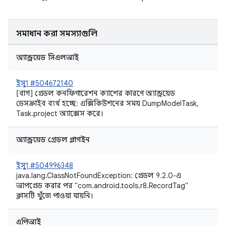
সমাধান করা সমস্যাগুলি
অ্যান্ড্রয়েড সিএলআই
ইস্যু #504672140
[বাগ] গ্রেডল কনফিগারেশন ক্যাশের কারণে অ্যান্ড্রয়েড
ডেসক্রাইব ব্যর্থ হচ্ছে: এক্সিকিউশনের সময় DumpModelTask,
Task.project অ্যাক্সেস করে।
অ্যান্ড্রয়েড গ্রেডল প্লাগইন
ইস্যু #504996348
java.lang.ClassNotFoundException: গ্রেডল 9.2.0-এ
আপগ্রেড করার পর "com.android.tools.r8.RecordTag"
ক্লাসটি খুঁজে পাওয়া যায়নি।
এপিআই