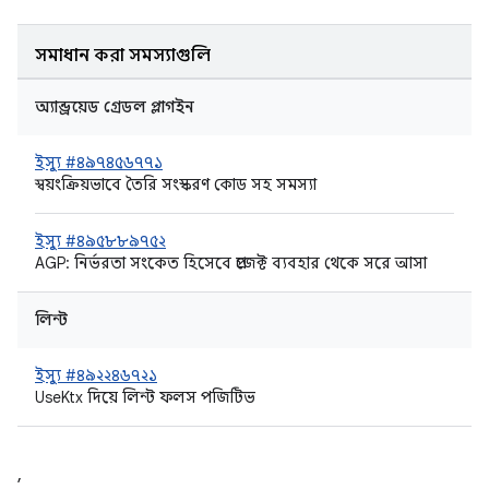
সমাধান করা সমস্যাগুলি
অ্যান্ড্রয়েড গ্রেডল প্লাগইন
ইস্যু #৪৯৭৪৫৬৭৭১
স্বয়ংক্রিয়ভাবে তৈরি সংস্করণ কোড সহ সমস্যা
ইস্যু #৪৯৫৮৮৯৭৫২
AGP: নির্ভরতা সংকেত হিসেবে প্রজেক্ট ব্যবহার থেকে সরে আসা
লিন্ট
ইস্যু #৪৯২২৪৬৭২১
UseKtx দিয়ে লিন্ট ফলস পজিটিভ
,