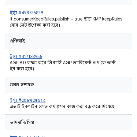
ইস্যু #498736839
it.consumerKeepRules.publish = true ছাড়া KMP keepRules
সোর্স সেট উপেক্ষা করা হবে।
এপিআই
ইস্যু #417183956
AGP 9.0 লক্ষ্য করে লিগ্যাসি AGP ভ্যারিয়েন্ট API-কে অপ্ট-
ইন করা হবে।
কোড সম্পাদক
ইস্যু #৫০৮৫৫৫৯২৩
এআই ইনলাইন কোড কমপ্লিশন কাজ করা বন্ধ করে দিয়েছে
আমদানি/সিঙ্ক