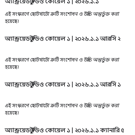
অ্যান্ড্রয়েড স্টুডিও কোয়েল ১
|
২০২৬
.
১
.
১
এই সংস্করণে ছোটখাটো ত্রুটি সংশোধন ও উন্নতি অন্তর্ভুক্ত করা
হয়েছে।
অ্যান্ড্রয়েড স্টুডিও কোয়েল ১
|
২০২৬
.
১
.
১ আরসি ২
এই সংস্করণে ছোটখাটো ত্রুটি সংশোধন ও উন্নতি অন্তর্ভুক্ত করা
হয়েছে।
অ্যান্ড্রয়েড স্টুডিও কোয়েল ১
|
২০২৬
.
১
.
১ আরসি ১
এই সংস্করণে ছোটখাটো ত্রুটি সংশোধন ও উন্নতি অন্তর্ভুক্ত করা
হয়েছে।
অ্যান্ড্রয়েড স্টুডিও কোয়েল ১
|
২০২৬
.
১
.
১ ক্যানারি ৫