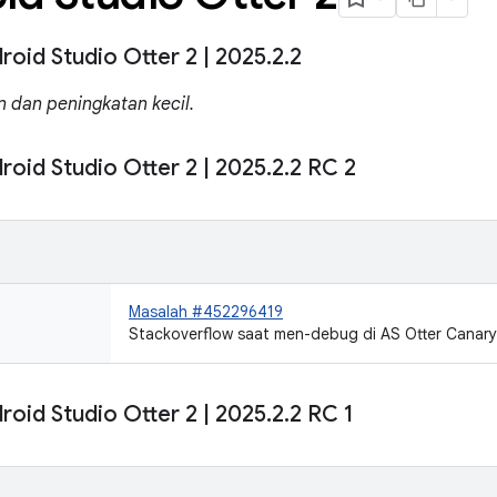
roid Studio Otter 2
|
2025
.
2
.
2
n dan peningkatan kecil.
roid Studio Otter 2
|
2025
.
2
.
2 RC 2
Masalah #452296419
Stackoverflow saat men-debug di AS Otter Canar
roid Studio Otter 2
|
2025
.
2
.
2 RC 1