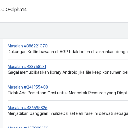
9.0.0-alpha14
Masalah #386221070
Dukungan Kotlin bawaan di AGP tidak boleh disinkronkan denga
Masalah #433758231
Gagal memublikasikan library Android jika file keep konsumen b
Masalah #241955408
Tidak Ada Pemetaan Opsi untuk Mencetak Resource yang Diopt
Masalah #436595826
Menjadikan panggilan finalizeDsl setelah fase ini dilewati sebaga