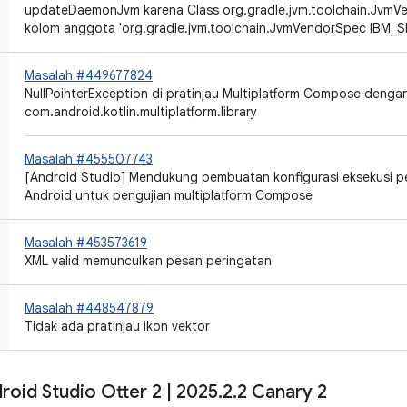
updateDaemonJvm karena Class org.gradle.jvm.toolchain.JvmVe
kolom anggota 'org.gradle.jvm.toolchain.JvmVendorSpec IBM_
Masalah #449677824
NullPointerException di pratinjau Multiplatform Compose dengan
com.android.kotlin.multiplatform.library
Masalah #455507743
[Android Studio] Mendukung pembuatan konfigurasi eksekusi p
Android untuk pengujian multiplatform Compose
Masalah #453573619
XML valid memunculkan pesan peringatan
Masalah #448547879
Tidak ada pratinjau ikon vektor
roid Studio Otter 2
|
2025
.
2
.
2 Canary 2