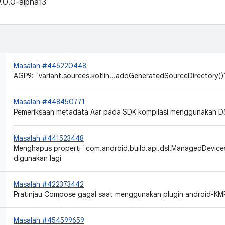
9.0.0-alpha13
Masalah #446220448
AGP9: `variant.sources.kotlin!!.addGeneratedSourceDirectory()`
Masalah #448450771
Pemeriksaan metadata Aar pada SDK kompilasi menggunakan D
Masalah #441523448
Menghapus properti `com.android.build.api.dsl.ManagedDevices
digunakan lagi
Masalah #422373442
Pratinjau Compose gagal saat menggunakan plugin android-KM
Masalah #454599659