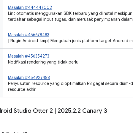
Masalah #444447002
Lint otomatis menggunakan SDK terbaru yang diinstal meskipun
terdaftar sebagai input tugas, dan merusak penyimpanan dala
Masalah #456678483
[Plugin Android-kmp] Mengubah jenis platform target Android m
Masalah #456354273
Notifikasi rendering yang tidak perlu
Masalah #454927488
Penyusutan resource yang dioptimalkan R8 gagal secara diam-d
resource akhir
roid Studio Otter 2
|
2025
.
2
.
2 Canary 3