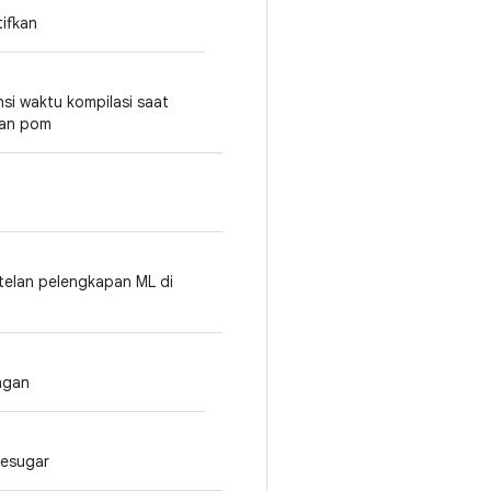
tifkan
nsi waktu kompilasi saat
 dan pom
telan pelengkapan ML di
ngan
desugar