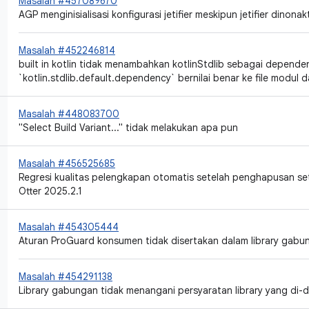
Masalah #457089670
AGP menginisialisasi konfigurasi jetifier meskipun jetifier dinonak
Masalah #452246814
built in kotlin tidak menambahkan kotlinStdlib sebagai depende
`kotlin.stdlib.default.dependency` bernilai benar ke file modul
Masalah #448083700
"Select Build Variant..." tidak melakukan apa pun
Masalah #456525685
Regresi kualitas pelengkapan otomatis setelah penghapusan se
Otter 2025.2.1
Masalah #454305444
Aturan ProGuard konsumen tidak disertakan dalam library gabu
Masalah #454291138
Library gabungan tidak menangani persyaratan library yang di-