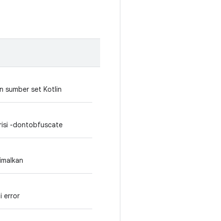
n sumber set Kotlin
erisi -dontobfuscate
imalkan
i error