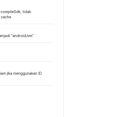
 compileSdk, tidak
m cache
enjadi "androidJvm"
iam jika menggunakan ID