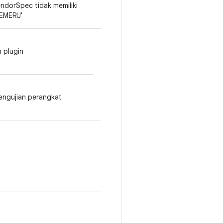
ndorSpec tidak memiliki
SEMERU'
 plugin
engujian perangkat