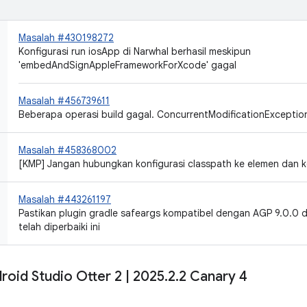
Masalah #430198272
Konfigurasi run iosApp di Narwhal berhasil meskipun
'embedAndSignAppleFrameworkForXcode' gagal
Masalah #456739611
Beberapa operasi build gagal. ConcurrentModificationExceptio
Masalah #458368002
[KMP] Jangan hubungkan konfigurasi classpath ke elemen dan ko
Masalah #443261197
Pastikan plugin gradle safeargs kompatibel dengan AGP 9.0.0 d
telah diperbaiki ini
roid Studio Otter 2
|
2025
.
2
.
2 Canary 4