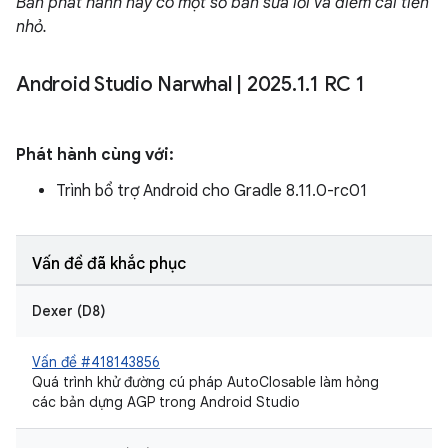
Bản phát hành này có một số bản sửa lỗi và điểm cải tiến
nhỏ.
Android Studio Narwhal
|
2025
.
1
.
1 RC 1
Phát hành cùng với:
Trình bổ trợ Android cho Gradle 8.11.0-rc01
Vấn đề đã khắc phục
Dexer (D8)
Vấn đề #418143856
Quá trình khử đường cú pháp AutoClosable làm hỏng
các bản dựng AGP trong Android Studio