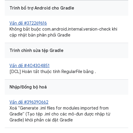
Trình bổ trợ Android cho Gradle
Vấn đề #372269616
Không bắt buộc com.android.internal.version-check khi
cập nhật bản phân phối Gradle
Trình chỉnh sửa tệp Gradle
Vấn đề #404304851
[DCL] Hoàn tất thuộc tính RegularFile bằng .
Nhập/Đồng bộ hoá
Vấn đề #396390662
Xoá "Generate .iml files for modules imported from
Gradle" (Tạo tệp .iml cho các mô-đun được nhập từ
Gradle) khỏi phần cài đặt Gradle