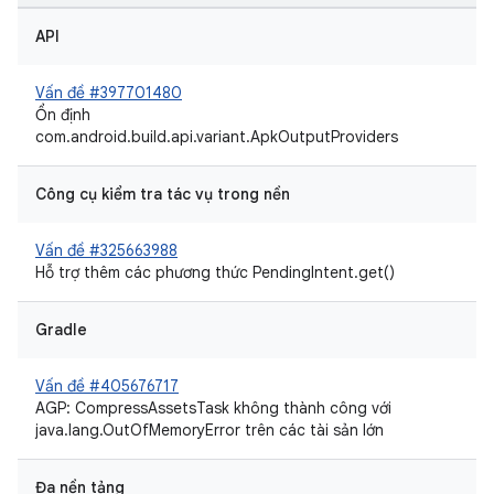
API
Vấn đề #397701480
Ổn định
com.android.build.api.variant.ApkOutputProviders
Công cụ kiểm tra tác vụ trong nền
Vấn đề #325663988
Hỗ trợ thêm các phương thức PendingIntent.get()
Gradle
Vấn đề #405676717
AGP: CompressAssetsTask không thành công với
java.lang.OutOfMemoryError trên các tài sản lớn
Đa nền tảng