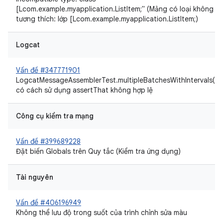
[Lcom.example.myapplication.ListItem;" (Mảng có loại không
tương thích: lớp [Lcom.example.myapplication.ListItem;)
Logcat
Vấn đề #347771901
LogcatMessageAssemblerTest.multipleBatchesWithIntervals()
có cách sử dụng assertThat không hợp lệ
Công cụ kiểm tra mạng
Vấn đề #399689228
Đặt biến Globals trên Quy tắc (Kiểm tra ứng dụng)
Tài nguyên
Vấn đề #406196949
Không thể lưu độ trong suốt của trình chỉnh sửa màu