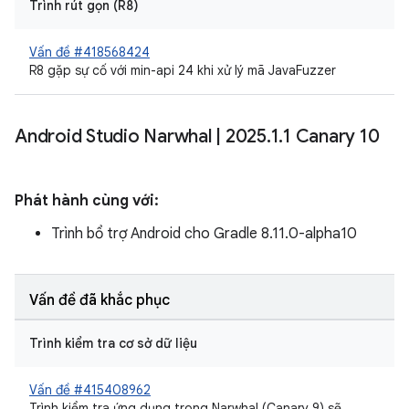
Trình rút gọn (R8)
Vấn đề #418568424
R8 gặp sự cố với min-api 24 khi xử lý mã JavaFuzzer
Android Studio Narwhal
|
2025
.
1
.
1 Canary 10
Phát hành cùng với:
Trình bổ trợ Android cho Gradle 8.11.0-alpha10
Vấn đề đã khắc phục
Trình kiểm tra cơ sở dữ liệu
Vấn đề #415408962
Trình kiểm tra ứng dụng trong Narwhal (Canary 9) sẽ