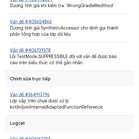
Dương tính giả khi kiểm tra `WrongGradleMedthod`
Vấn đề #405654866
Dương tính giả SyntheticAccessor cho lệnh gọi thành
phần tổng hợp của lớp dữ liệu
Vấn đề #406739378
Lỗi TestMode.SUPPRESSIBLE đối với vấn đề được báo
cáo trên biểu thức có thể gắn nhãn
Chỉnh sửa trực tiếp
Vấn đề #364913796
Lớp cấp trên chưa được xử lý:
kotlin/jvm/internal/AdaptedFunctionReference
Logcat