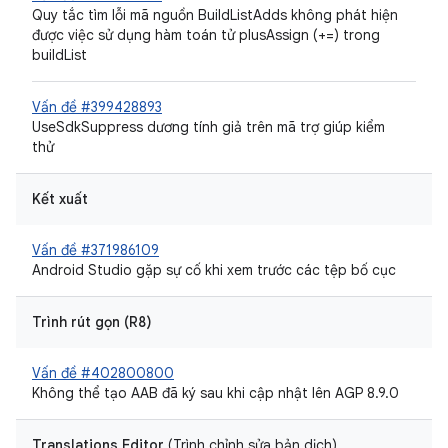
Quy tắc tìm lỗi mã nguồn BuildListAdds không phát hiện
được việc sử dụng hàm toán tử plusAssign (+=) trong
buildList
Vấn đề #399428893
UseSdkSuppress dương tính giả trên mã trợ giúp kiểm
thử
Kết xuất
Vấn đề #371986109
Android Studio gặp sự cố khi xem trước các tệp bố cục
Trình rút gọn (R8)
Vấn đề #402800800
Không thể tạo AAB đã ký sau khi cập nhật lên AGP 8.9.0
Translations Editor
(Trình chỉnh sửa bản dịch)