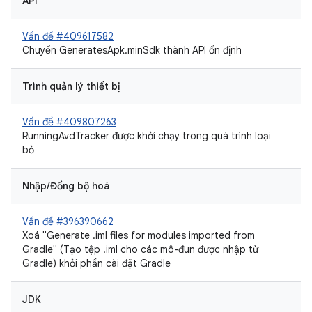
API
Vấn đề #409617582
Chuyển GeneratesApk.minSdk thành API ổn định
Trình quản lý thiết bị
Vấn đề #409807263
RunningAvdTracker được khởi chạy trong quá trình loại
bỏ
Nhập/Đồng bộ hoá
Vấn đề #396390662
Xoá "Generate .iml files for modules imported from
Gradle" (Tạo tệp .iml cho các mô-đun được nhập từ
Gradle) khỏi phần cài đặt Gradle
JDK