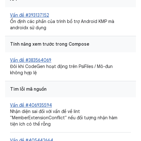
Vấn đề #393137152
Ổn định các phần của trình bổ trợ Android KMP mà
androidx sử dụng
Tính năng xem trước trong Compose
Vấn đề #383564069
Đôi khi CodeGen hoạt động trên PsiFiles / Mô-đun
không hợp lệ
Tìm lỗi mã nguồn
Vấn đề #406935594
Nhận diện sai đối với vấn đề về lint
"MemberExtensionConflict" nếu đối tượng nhận hàm
tiện ích có thể rỗng
Vấn đề #405442664