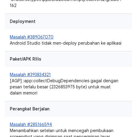
162
Deployment
Masalah #389067070
Android Studio tidak men-deploy perubahan ke aplikasi
Paket/APK Rilis
Masalah #393834321
[AGP] :app:collectDebugDependencies gagal dengan
pesan terlalu besar (2326853975 byte) untuk muat
dalam memori
Perangkat Berjalan
Masalah #285166594
Menambahkan setelan untuk mencegah pembukaan
screenshot yang disimpan saat pencerminan layar