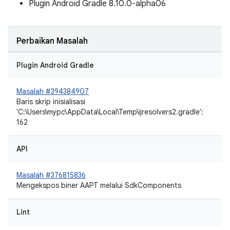
Plugin Android Gradle 8.10.0-alpha06
Perbaikan Masalah
Plugin Android Gradle
Masalah #394384907
Baris skrip inisialisasi
'C:\Users\mypc\AppData\Local\Temp\ijresolvers2.gradle':
162
API
Masalah #376815836
Mengekspos biner AAPT melalui SdkComponents
Lint