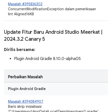
Masalah #395836302
ConcurrentModificationException dalam pemeriksaan
lint Aligned16KB
Update Fitur Baru Android Studio Meerkat
|
2024
.
3
.
2 Canary 5
Dirilis bersama:
Plugin Android Gradle 8.10.0-alpha05
Perbaikan Masalah
Plugin Android Gradle
Masalah #394384907
Baris skrip inisialisasi
'C:\Users\mypc\AppData\Local\Temp\ijresolvers2.gradle':