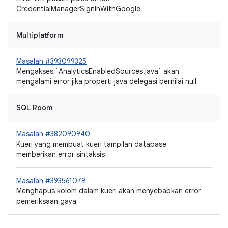
CredentialManagerSignInWithGoogle
Multiplatform
Masalah #393099325
Mengakses `AnalyticsEnabledSources.java` akan
mengalami error jika properti java delegasi bernilai null
SQL Room
Masalah #382090940
Kueri yang membuat kueri tampilan database
memberikan error sintaksis
Masalah #393561079
Menghapus kolom dalam kueri akan menyebabkan error
pemeriksaan gaya