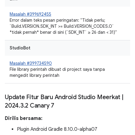
Masalah #399692455
Error dalam teks pesan peringatan: "Tidak perlu;
`Build.VERSION.SDK_INT >= Build.VERSION_CODES.O`
*tidak pernah* benar di sini (`SDK_INT` ≥ 26 dan < 31)"
StudioBot
Masalah #399734590
File library perintah dibuat di project saya tanpa
mengedit library perintah
Update Fitur Baru Android Studio Meerkat
|
2024
.
3
.
2 Canary 7
Dirilis bersama:
Plugin Android Gradle 8.10.0-alpha07