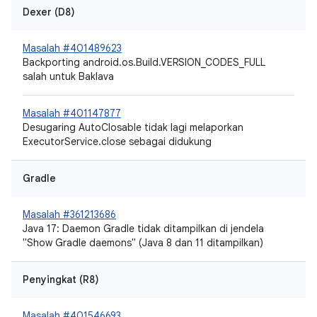
Dexer (D8)
Masalah #401489623
Backporting android.os.Build.VERSION_CODES_FULL
salah untuk Baklava
Masalah #401147877
Desugaring AutoClosable tidak lagi melaporkan
ExecutorService.close sebagai didukung
Gradle
Masalah #361213686
Java 17: Daemon Gradle tidak ditampilkan di jendela
"Show Gradle daemons" (Java 8 dan 11 ditampilkan)
Penyingkat (R8)
Masalah #401546693