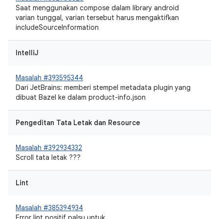
Saat menggunakan compose dalam library android
varian tunggal, varian tersebut harus mengaktifkan
includeSourceInformation
IntelliJ
Masalah #393595344
Dari JetBrains: memberi stempel metadata plugin yang
dibuat Bazel ke dalam product-info.json
Pengeditan Tata Letak dan Resource
Masalah #392934332
Scroll tata letak ???
Lint
Masalah #385394934
Error lint positif palsu untuk