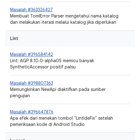
Masalah #363326427
Membuat TomlError Parser mengetahui nama katalog
dan melakukan iterasi melalui katalog jika diperlukan
Lint
Masalah #396584142
Lint: AGP 8.10.0-alpha05 memicu banyak
SyntheticAccessor positif palsu
Masalah #398807363
Memungkinkan NewApi diaktifkan pada sumber
pengujian
Masalah #396647876
Apa efek dari menekan tombol "LintIdeFix" setelah
pemeriksaan kode di Android Studio