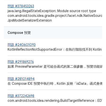
問題 #378453263
java.lang.IllegalStateException: Module source root type
com.android.tools.idea.gradle.project.facet.ndk.NativeSourceR
JpsModelSerializerExtension
Compose 預覽
問題 #240601093
KotlinReflectionNotSupportedError：在執行階段找不到 Kotlin
問題 #291869276
如果 PreviewParameter 是可組合函式的第二個參數，預覽功能
問題 #281014894
在 Compose IDE 預覽中執行時，Kotlin 反映「isData」函式會
問題 #372242698
com.android.tools.idea.rendering.BuildTargetReference：E