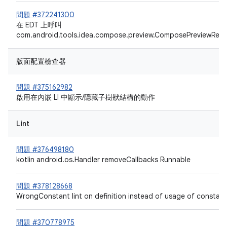
問題 #372241300
在 EDT 上呼叫
com.android.tools.idea.compose.preview.ComposePreviewRepre
版面配置檢查器
問題 #375162982
啟用在內嵌 LI 中顯示/隱藏子樹狀結構的動作
Lint
問題 #376498180
kotlin android.os.Handler removeCallbacks Runnable
問題 #378128668
WrongConstant lint on definition instead of usage of constant 
問題 #370778975