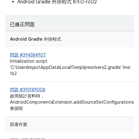
Android Gradle 外掛程式 8.9.0-rc02
已修正問題
Android Gradle 外掛程式
問題 #394384907
Initialization script
'C:\Users\mypc\AppData\Local\Temp\ijresolvers2.gradle' line:
162
問題 #393189008
啟用統計資料時，
AndroidComponentsExtension.addSourceSetConfigurations
會損毀
部署作業