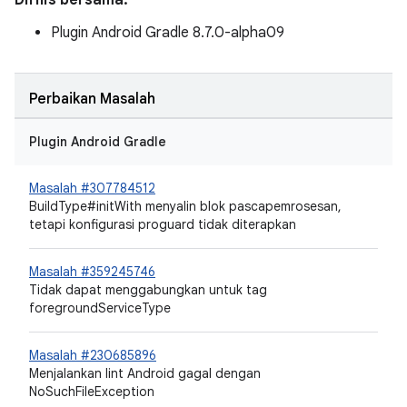
Dirilis bersama:
Plugin Android Gradle 8.7.0-alpha09
Perbaikan Masalah
Plugin Android Gradle
Masalah #307784512
BuildType#initWith menyalin blok pascapemrosesan,
tetapi konfigurasi proguard tidak diterapkan
Masalah #359245746
Tidak dapat menggabungkan untuk tag
foregroundServiceType
Masalah #230685896
Menjalankan lint Android gagal dengan
NoSuchFileException