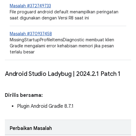
Masalah #372749733
File proguard android default menampilkan peringatan
saat digunakan dengan Versi R8 saat ini
Masalah #370937458
MissingStartupProfileItemsDiagnostic membuat klien
Gradle mengalami error kehabisan memori jika pesan
terlalu besar
Android Studio Ladybug
|
2024
.
2
.
1 Patch 1
Dirilis bersama:
Plugin Android Gradle 8.7.1
Perbaikan Masalah