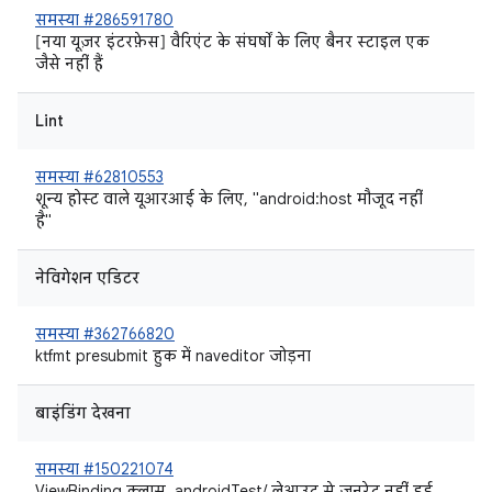
समस्या #286591780
[नया यूज़र इंटरफ़ेस] वैरिएंट के संघर्षों के लिए बैनर स्टाइल एक
जैसे नहीं हैं
Lint
समस्या #62810553
शून्य होस्ट वाले यूआरआई के लिए, "android:host मौजूद नहीं
है"
नेविगेशन एडिटर
समस्या #362766820
ktfmt presubmit हुक में naveditor जोड़ना
बाइंडिंग देखना
समस्या #150221074
ViewBinding क्लास, androidTest/ लेआउट से जनरेट नहीं हुई