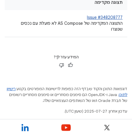
תצוגה מקדימה
Issue #348208777
התצוגה המקדימה של AS Compose לא פועלת עם נכסים
שנוצרו
המידע עזר לך?
דוגמאות התוכן והקוד שבדף הזה כפופות לרישיונות המפורטים בקטע
רישיון
לתוכן
.‏ Java ו-OpenJDK הם סימנים מסחריים או סימנים מסחריים רשומים
של חברת Oracle ו/או של השותפים העצמאיים שלה.
עדכון אחרון: 2025-07-27 (שעון UTC).