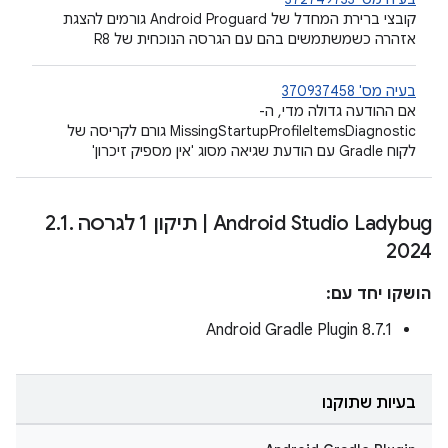
קובצי ברירת המחדל של Android Proguard גורמים להצגת
אזהרה כשמשתמשים בהם עם הגרסה הנוכחית של R8
בעיה מס' 370937458
אם ההודעה גדולה מדי, ה-
MissingStartupProfileItemsDiagnostic גורם לקריסה של
לקוח Gradle עם הודעת שגיאה מסוג 'אין מספיק זיכרון'
Android Studio Ladybug
|
תיקון 1 לגרסה 2
.
1
.
2024
הושקו יחד עם:
Android Gradle Plugin 8.7.1
בעיות שתוקנו