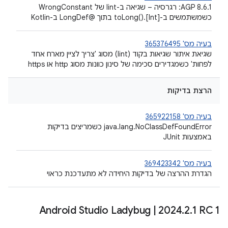
AGP 8.6.1: רגרסיה – שגיאה ב-lint של WrongConstant
כשמשתמשים ב-[Int].toLong()‎ בתוך @LongDef ב-Kotlin
בעיה מס' 365376495
שגיאת איתור שגיאות בקוד (lint) מסוג 'צריך לציין מארח אחד
לפחות' כשמגדירים סכימה של סינון כוונות מסוג http או https
הרצת בדיקות
בעיה מס' 365922158
java.lang.NoClassDefFoundError כשמריצים בדיקות
באמצעות JUnit
בעיה מס' 369423342
הגדרת ההרצה של בדיקות היחידה לא מתעדכנת כראוי
Android Studio Ladybug
|
2024
.
2
.
1 RC 1