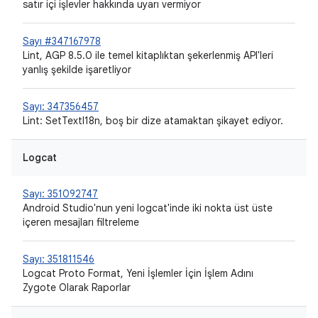
satır içi işlevler hakkında uyarı vermiyor
Sayı #347167978
Lint, AGP 8.5.0 ile temel kitaplıktan şekerlenmiş API'leri
yanlış şekilde işaretliyor
Sayı: 347356457
Lint: SetTextI18n, boş bir dize atamaktan şikayet ediyor.
Logcat
Sayı: 351092747
Android Studio'nun yeni logcat'inde iki nokta üst üste
içeren mesajları filtreleme
Sayı: 351811546
Logcat Proto Format, Yeni İşlemler İçin İşlem Adını
Zygote Olarak Raporlar