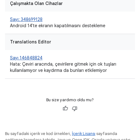
Çalışmakta Olan Cihazlar
Sayı: 348699128
Android 14'te ekranın kapatılmasını destekleme
Translations Editor
Sayı 146848824
Hata: Çeviri aracında, çevirilere gitmek için ok tuşları
kullanılamıyor ve kaydırma da bunları etkilemiyor
Bu size yardımcı oldu mu?
Bu sayfadaki içerik ve kod örnekleri,
İçerik Lisansı
sayfasında
açıklanan lisanslara tabidir. Java ve OpenJDK, Oracle ve/veya satış