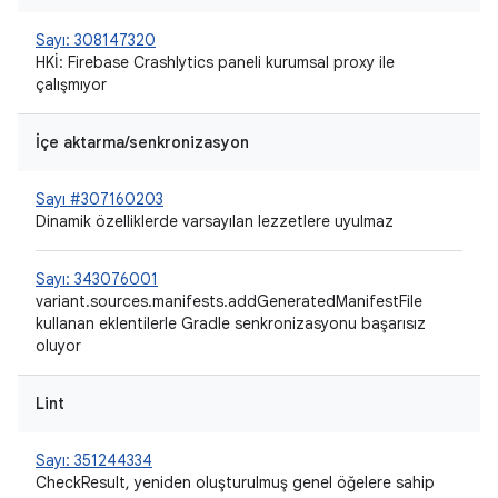
Sayı: 308147320
HKİ: Firebase Crashlytics paneli kurumsal proxy ile
çalışmıyor
İçe aktarma/senkronizasyon
Sayı #307160203
Dinamik özelliklerde varsayılan lezzetlere uyulmaz
Sayı: 343076001
variant.sources.manifests.addGeneratedManifestFile
kullanan eklentilerle Gradle senkronizasyonu başarısız
oluyor
Lint
Sayı: 351244334
CheckResult, yeniden oluşturulmuş genel öğelere sahip