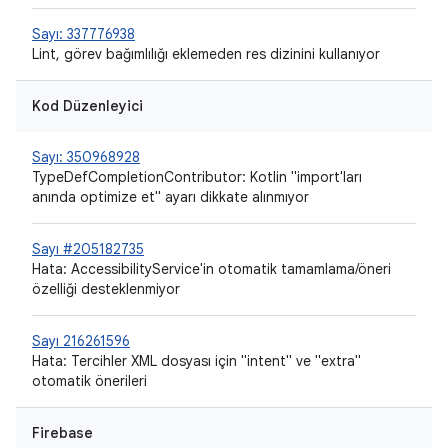
Sayı: 337776938
Lint, görev bağımlılığı eklemeden res dizinini kullanıyor
Kod Düzenleyici
Sayı: 350968928
TypeDefCompletionContributor: Kotlin "import'ları
anında optimize et" ayarı dikkate alınmıyor
Sayı #205182735
Hata: AccessibilityService'in otomatik tamamlama/öneri
özelliği desteklenmiyor
Sayı 216261596
Hata: Tercihler XML dosyası için "intent" ve "extra"
otomatik önerileri
Firebase