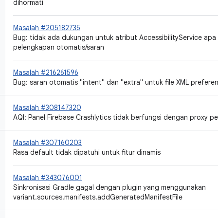
dihormati
Masalah #205182735
Bug: tidak ada dukungan untuk atribut AccessibilityService apa
pelengkapan otomatis/saran
Masalah #216261596
Bug: saran otomatis "intent" dan "extra" untuk file XML preferen
Masalah #308147320
AQI: Panel Firebase Crashlytics tidak berfungsi dengan proxy p
Masalah #307160203
Rasa default tidak dipatuhi untuk fitur dinamis
Masalah #343076001
Sinkronisasi Gradle gagal dengan plugin yang menggunakan
variant.sources.manifests.addGeneratedManifestFile