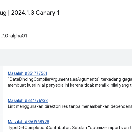
bug
|
2024
.
1
.
3 Canary 1
8.7.0-alpha01
Masalah #351777561
`DataBindingCompilerArguments.asArguments` terkadang gaga
membuat kueri nilai penyedia ini karena tidak memiliki nilai yang 
Masalah #337776938
Lint menggunakan direktori res tanpa menambahkan dependens
Masalah #350968928
TypeDefCompletionContributor: Setelan "optimize imports on the