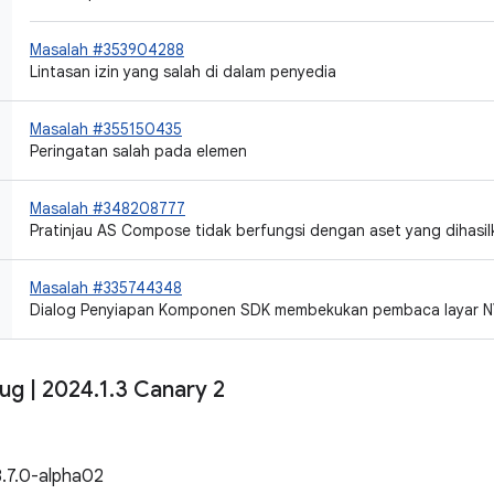
Masalah #353904288
Lintasan izin yang salah di dalam penyedia
Masalah #355150435
Peringatan salah pada
elemen
Masalah #348208777
Pratinjau AS Compose tidak berfungsi dengan aset yang dihasil
Masalah #335744348
Dialog Penyiapan Komponen SDK membekukan pembaca layar 
bug
|
2024
.
1
.
3 Canary 2
8.7.0-alpha02