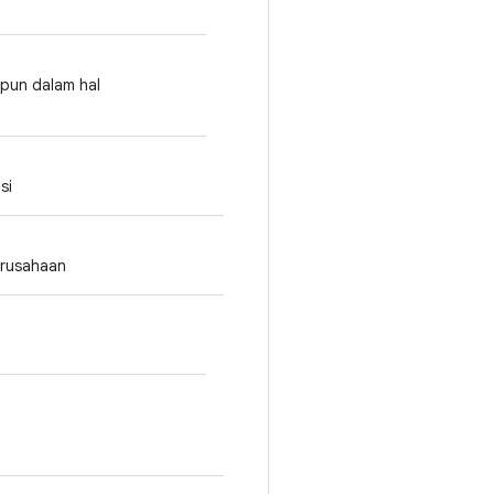
 pun dalam hal
si
erusahaan