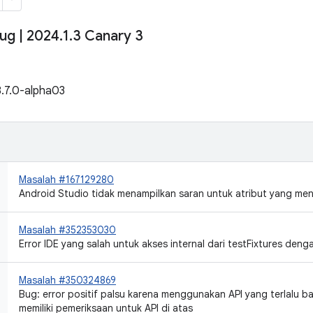
bug
|
2024
.
1
.
3 Canary 3
8.7.0-alpha03
Masalah #167129280
Android Studio tidak menampilkan saran untuk atribut yang men
Masalah #352353030
Error IDE yang salah untuk akses internal dari testFixtures denga
Masalah #350324869
Bug: error positif palsu karena menggunakan API yang terlalu b
memiliki pemeriksaan untuk API di atas