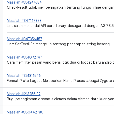
Masalah #351244334
CheckResult tidak memperingatkan tentang fungsi inline dengan 
Masalah #347167978
Lint salah menandai API core-library-desugared dengan AGP 8.5
Masalah #347356457
Lint: SetTextI18n mengeluh tentang penetapan string kosong.
Masalah #351092747
Cara memfilter pesan yang berisi titik dua di logcat baru androi
Masalah #351811546
Format Proto Logcat Melaporkan Nama Proses sebagai Zygote 
Masalah #213256139
Bug: pelengkapan otomatis elemen dalam elemen data kueri ya
Masalah #350442780