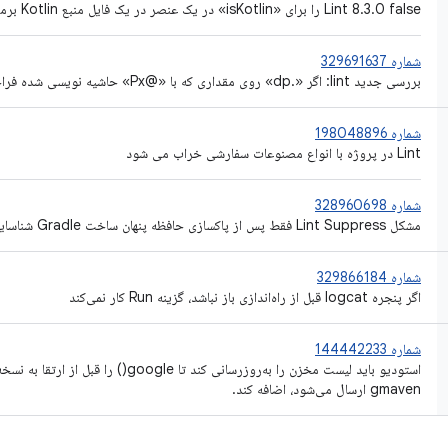
Lint 8.3.0 false را برای «isKotlin» در یک عنصر در یک فایل منبع Kotlin برمی گرداند.
شماره 329691637
بررسی جدید lint: اگر «.dp» روی مقداری که با «@Px» حاشیه نویسی شده فراخوانی شود هشدار دهید
شماره 198048896
Lint در پروژه با انواع مصنوعات سفارشی خراب می شود
شماره 328960698
مشکل Lint Suppress فقط پس از پاکسازی حافظه پنهان ساخت Gradle شناسایی شد
شماره 329866184
اگر پنجره logcat قبل از راه‌اندازی باز نباشد، گزینه Run کار نمی‌کند
شماره 144442233
gmaven ارسال می‌شود، اضافه کند.