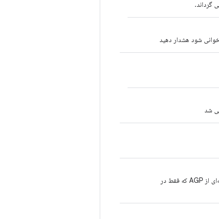
استودیو باید لیست مخزن را به‌روزرسانی کند تا google() را قبل از ارتقا به نسخه‌ای از AGP که فقط در