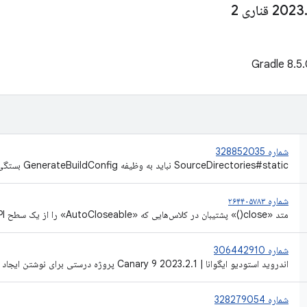
شماره 328852035
SourceDirectories#static نباید به وظیفه GenerateBuildConfig بستگی داشته باشد
شماره ۲۶۴۴۰۵۷۸۳
متد «close()» پشتیبان در کلاس‌هایی که «AutoCloseable» را از یک سطح API خاص پیاده‌سازی می‌کنند.
شماره 306442910
اندروید استودیو ایگوانا | 2023.2.1 Canary 9 پروژه درستی برای نوشتن ایجاد نمی کند
شماره 328279054