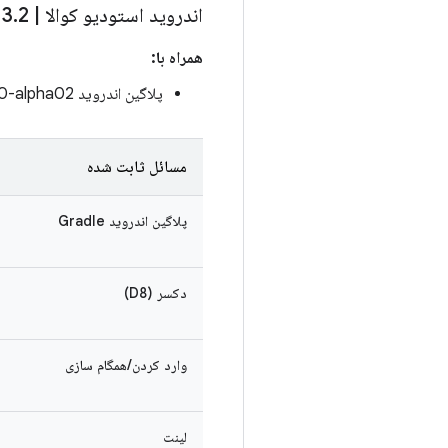
اندروید استودیو کوالا
|
2023
2 قناری 2
.
3
.
همراه با:
پلاگین اندروید Gradle 8.5.0-alpha02
مسائل ثابت شده
پلاگین اندروید Gradle
دکسر (D8)
وارد کردن/همگام سازی
لینت