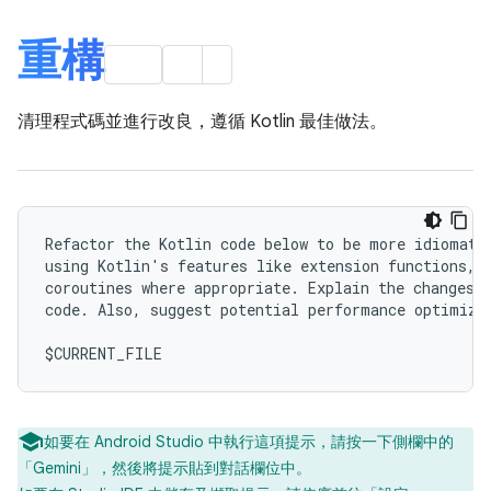
重構
清理程式碼並進行改良，遵循 Kotlin 最佳做法。
Refactor the Kotlin code below to be more idiomatic
using Kotlin's features like extension functions, d
coroutines where appropriate. Explain the changes y
code. Also, suggest potential performance optimizat
如要在 Android Studio 中執行這項提示，請按一下側欄中的
「Gemini」
，然後將提示貼到對話欄位中。