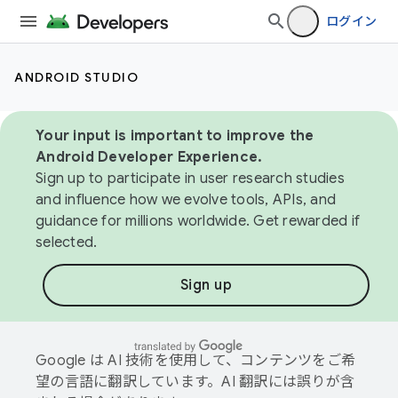
ログイン
ANDROID STUDIO
Your input is important to improve the
Android Developer Experience.
Sign up to participate in user research studies
and influence how we evolve tools, APIs, and
guidance for millions worldwide. Get rewarded if
selected.
Sign up
Google は AI 技術を使用して、コンテンツをご希
望の言語に翻訳しています。AI 翻訳には誤りが含