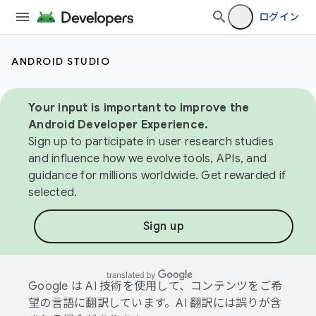
ログイン
ANDROID STUDIO
Your input is important to improve the
Android Developer Experience.
Sign up to participate in user research studies
and influence how we evolve tools, APIs, and
guidance for millions worldwide. Get rewarded if
selected.
Sign up
Google は AI 技術を使用して、コンテンツをご希
望の言語に翻訳しています。AI 翻訳には誤りが含