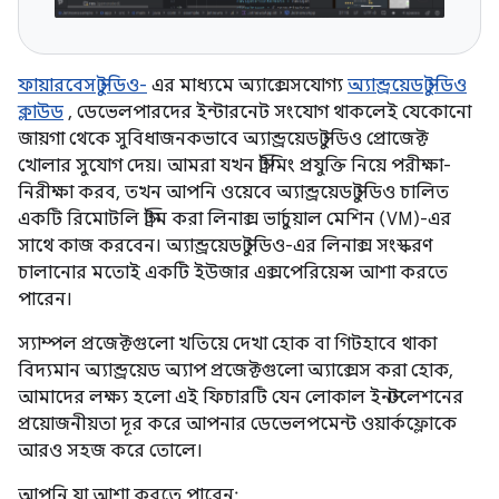
ফায়ারবেস স্টুডিও-
এর মাধ্যমে অ্যাক্সেসযোগ্য
অ্যান্ড্রয়েড স্টুডিও
ক্লাউড
, ডেভেলপারদের ইন্টারনেট সংযোগ থাকলেই যেকোনো
জায়গা থেকে সুবিধাজনকভাবে অ্যান্ড্রয়েড স্টুডিও প্রোজেক্ট
খোলার সুযোগ দেয়। আমরা যখন স্ট্রিমিং প্রযুক্তি নিয়ে পরীক্ষা-
নিরীক্ষা করব, তখন আপনি ওয়েবে অ্যান্ড্রয়েড স্টুডিও চালিত
একটি রিমোটলি স্ট্রিম করা লিনাক্স ভার্চুয়াল মেশিন (VM)-এর
সাথে কাজ করবেন। অ্যান্ড্রয়েড স্টুডিও-এর লিনাক্স সংস্করণ
চালানোর মতোই একটি ইউজার এক্সপেরিয়েন্স আশা করতে
পারেন।
স্যাম্পল প্রজেক্টগুলো খতিয়ে দেখা হোক বা গিটহাবে থাকা
বিদ্যমান অ্যান্ড্রয়েড অ্যাপ প্রজেক্টগুলো অ্যাক্সেস করা হোক,
আমাদের লক্ষ্য হলো এই ফিচারটি যেন লোকাল ইনস্টলেশনের
প্রয়োজনীয়তা দূর করে আপনার ডেভেলপমেন্ট ওয়ার্কফ্লোকে
আরও সহজ করে তোলে।
আপনি যা আশা করতে পারেন: