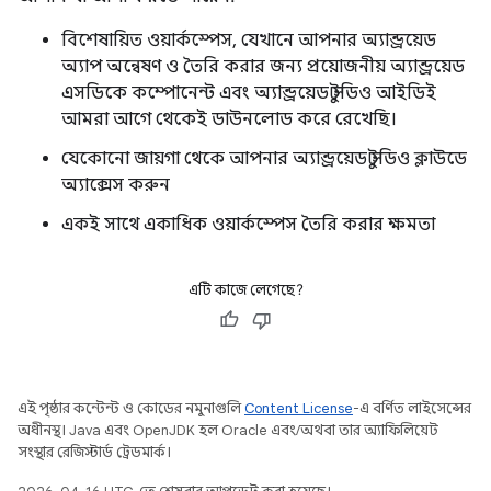
বিশেষায়িত ওয়ার্কস্পেস, যেখানে আপনার অ্যান্ড্রয়েড
অ্যাপ অন্বেষণ ও তৈরি করার জন্য প্রয়োজনীয় অ্যান্ড্রয়েড
এসডিকে কম্পোনেন্ট এবং অ্যান্ড্রয়েড স্টুডিও আইডিই
আমরা আগে থেকেই ডাউনলোড করে রেখেছি।
যেকোনো জায়গা থেকে আপনার অ্যান্ড্রয়েড স্টুডিও ক্লাউডে
অ্যাক্সেস করুন
একই সাথে একাধিক ওয়ার্কস্পেস তৈরি করার ক্ষমতা
এটি কাজে লেগেছে?
এই পৃষ্ঠার কন্টেন্ট ও কোডের নমুনাগুলি
Content License
-এ বর্ণিত লাইসেন্সের
অধীনস্থ। Java এবং OpenJDK হল Oracle এবং/অথবা তার অ্যাফিলিয়েট
সংস্থার রেজিস্টার্ড ট্রেডমার্ক।