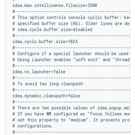
idea.max.intellisense.filesize=2500

#--------------------------------------------------
# This option controls console cyclic buffer: keeps
# specified buffer size (Kb). Older lines are delet
# idea.cycle.buffer.size=disabled

#--------------------------------------------------
idea.cycle.buffer.size=1024

#--------------------------------------------------
# Configure if a special launcher should be used wh
# Using Launcher enables "soft exit" and "thread d
#--------------------------------------------------
idea.no.launcher=false

#--------------------------------------------------
# To avoid too long classpath

#--------------------------------------------------
idea.dynamic.classpath=false

#--------------------------------------------------
# There are two possible values of idea.popup.weig
# If you have WM configured as "Focus follows mouse
# set this property to "medium". It prevents probl
# configurations.

#--------------------------------------------------