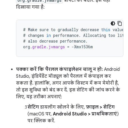
org.gradle.jvmargs
प्रॉपर्टी को बदलें. इसे यहां
दिखाया गया है:
#
Make
sure
to
gradually
decrease
this
value
#
changes
in
performance
.
Allocating
too
litt
#
also
decrease
performance
.
org
.
gradle
.
jvmargs
=
-
Xmx1536m
पक्का करें कि पैरलल कंपाइलेशन चालू न हो:
Android
Studio, इंडिपेंडेंट मॉड्यूल को पैरलल में कंपाइल कर
सकता है. हालांकि, अगर आपके सिस्टम में कम मेमोरी है,
तो इस सुविधा को बंद कर दें. इस सेटिंग की जांच करने के
लिए, यह तरीका अपनाएं:
सेटिंग
डायलॉग खोलने के लिए,
फ़ाइल > सेटिंग
(macOS पर,
Android Studio > प्राथमिकताएं
)
पर क्लिक करें.