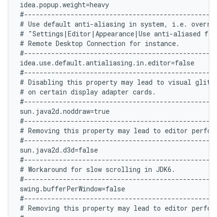
idea.popup.weight=heavy

#--------------------------------------------------
# Use default anti-aliasing in system, i.e. overrid
# "Settings|Editor|Appearance|Use anti-aliased font
# Remote Desktop Connection for instance.

#--------------------------------------------------
idea.use.default.antialiasing.in.editor=false

#--------------------------------------------------
# Disabling this property may lead to visual glitch
# on certain display adapter cards.

#--------------------------------------------------
sun.java2d.noddraw=true

#--------------------------------------------------
# Removing this property may lead to editor perform
#--------------------------------------------------
sun.java2d.d3d=false

#--------------------------------------------------
# Workaround for slow scrolling in JDK6.

#--------------------------------------------------
swing.bufferPerWindow=false

#--------------------------------------------------
# Removing this property may lead to editor perform