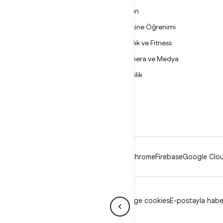
DAHA FAZLA
Oyun
Android
Makine Öğrenimi
İşletmeler için Android
Sağlık ve Fitness
Güvenlik
Kamera ve Medya
Kaynak
Gizlilik
Haber
5G
Blog
Podcast'ler
Android
Chrome
Firebase
Google Clou
Gizlilik
Lisans
Marka kuralları
Manage cookies
E-postayla haberl