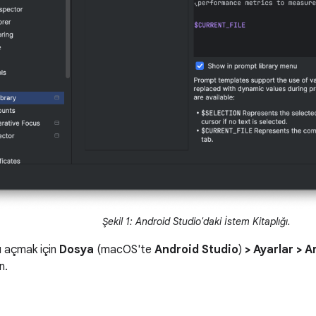
Şekil 1: Android Studio'daki İstem Kitaplığı.
nı açmak için
Dosya
(macOS'te
Android Studio
)
> Ayarlar > 
n.