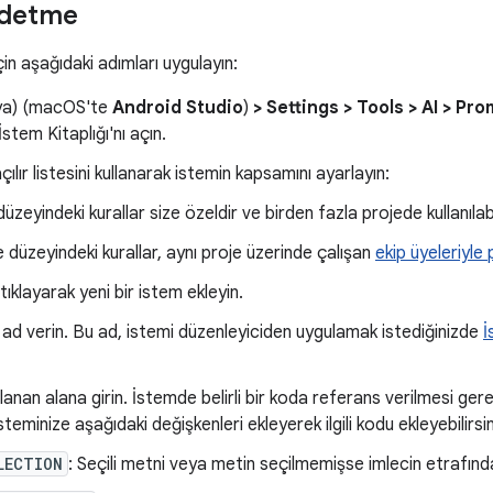
ydetme
in aşağıdaki adımları uygulayın:
a) (macOS'te
Android Studio
)
> Settings > Tools > AI > Pr
İstem Kitaplığı'nı açın.
çılır listesini kullanarak istemin kapsamını ayarlayın:
üzeyindeki kurallar size özeldir ve birden fazla projede kullanılabi
e düzeyindeki kurallar, aynı proje üzerinde çalışan
ekip üyeleriyle p
tıklayarak yeni bir istem ekleyin.
 ad verin. Bu ad, istemi düzenleyiciden uygulamak istediğinizde
İ
lanan alana girin. İstemde belirli bir koda referans verilmesi ge
steminize aşağıdaki değişkenleri ekleyerek ilgili kodu ekleyebilirsin
LECTION
: Seçili metni veya metin seçilmemişse imlecin etrafınd