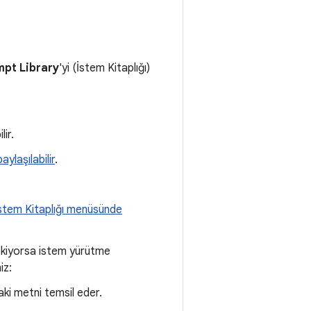
ompt Library
'yi (İstem Kitaplığı)
lir.
aylaşılabilir
.
stem Kitaplığı menüsünde
rekiyorsa istem yürütme
iz:
aki metni temsil eder.