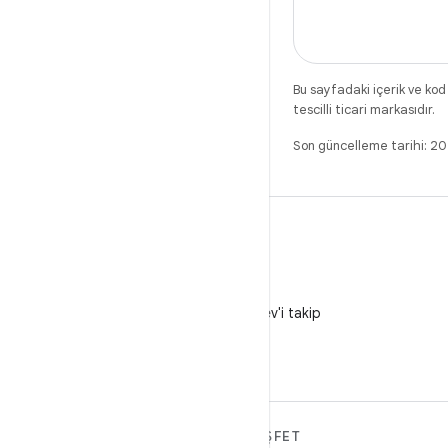
Bu sayfadaki içerik ve kod
tescilli ticari markasıdır.
Son güncelleme tarihi: 
X
X'te @AndroidDev'i takip
edin
ANDROID HAKKINDA
KEŞFET