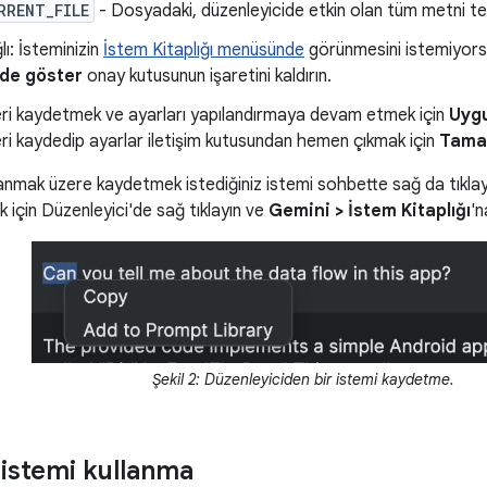
RRENT_FILE
- Dosyadaki, düzenleyicide etkin olan tüm metni te
lı: İsteminizin
İstem Kitaplığı menüsünde
görünmesini istemiyor
de göster
onay kutusunun işaretini kaldırın.
leri kaydetmek ve ayarları yapılandırmaya devam etmek için
Uyg
leri kaydedip ayarlar iletişim kutusundan hemen çıkmak için
Tam
nmak üzere kaydetmek istediğiniz istemi sohbette sağ da tıklayab
 için Düzenleyici'de sağ tıklayın ve
Gemini > İstem Kitaplığı
'n
Şekil 2: Düzenleyiciden bir istemi kaydetme.
r istemi kullanma