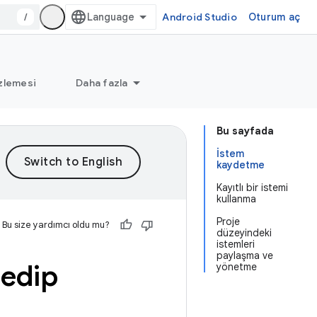
/
Android Studio
Oturum aç
zlemesi
Daha fazla
Bu sayfada
İstem
kaydetme
Kayıtlı bir istemi
kullanma
Proje
Bu size yardımcı oldu mu?
düzeyindeki
istemleri
paylaşma ve
dedip
yönetme