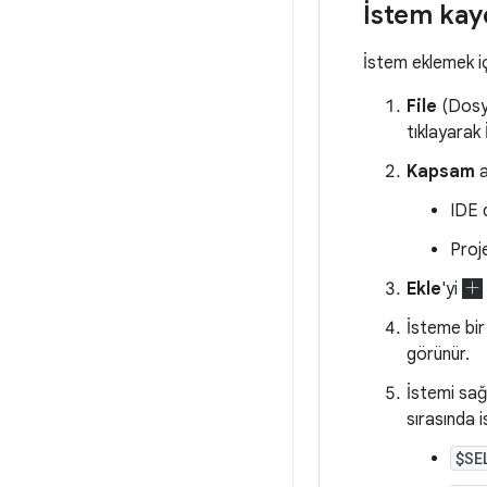
İstem ka
İstem eklemek iç
File
(Dosy
tıklayarak 
Kapsam
a
IDE d
Proj
Ekle
'yi
İsteme bir
görünür.
İstemi sağ
sırasında i
$SE