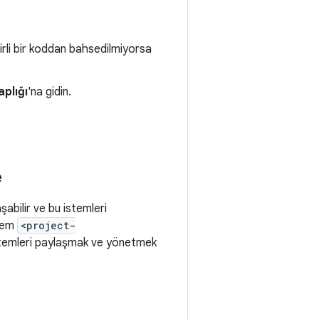
lirli bir koddan bahsedilmiyorsa
aplığı
'na gidin.
e
şabilir ve bu istemleri
stem
<project-
stemleri paylaşmak ve yönetmek