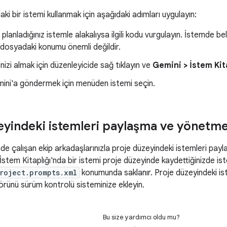
aki bir istemi kullanmak için aşağıdaki adımları uygulayın:
planladığınız istemle alakalıysa ilgili kodu vurgulayın. İstemde be
n dosyadaki konumu önemli değildir.
nizi almak için düzenleyicide sağ tıklayın ve
Gemini > İstem Kit
ini'a göndermek için menüden istemi seçin.
eyindeki istemleri paylaşma ve yönetm
nde çalışan ekip arkadaşlarınızla proje düzeyindeki istemleri payla
. İstem Kitaplığı'nda bir istemi proje düzeyinde kaydettiğinizde i
roject.prompts.xml
konumunda saklanır. Proje düzeyindeki i
örünü sürüm kontrolü sisteminize ekleyin.
Bu size yardımcı oldu mu?