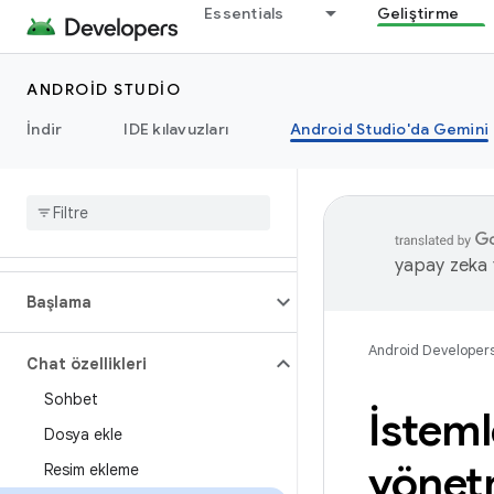
Essentials
Geliştirme
ANDROID STUDIO
İndir
IDE kılavuzları
Android Studio'da Gemini
yapay zeka t
Başlama
Android Developer
Chat özellikleri
Sohbet
İsteml
Dosya ekle
yöne
Resim ekleme