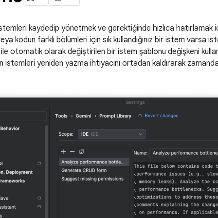
 istemleri kaydedip yönetmek ve gerektiğinde hızlıca hatırlamak içi
veya kodun farklı bölümleri için sık kullandığınız bir istem varsa 
e otomatik olarak değiştirilen bir istem şablonu değişkeni kullanab
nılan istemleri yeniden yazma ihtiyacını ortadan kaldırarak zama