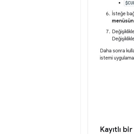
$CU
İsteğe bağ
menüsün
Değişiklik
Değişiklik
Daha sonra kulla
istemi uygulamak
Kayıtlı bi