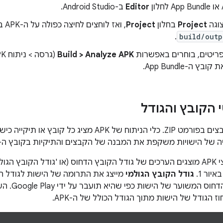
Editor
ב-Android Studio.
וגה
Project
בחלון
Project
, ואז לוחצים לחיצה כפולה על ה-APK בספריית ברירת המחדל
.
build/outp
ריטים, בוחרים באפשרות
Build > Analyze APK
 הקובץ והגודל
קובצי APK הם קבצים בפורמט ZIP. כלי הניתוח של APK מ
ה של הישויות משקפת את המבנה של הקבצים והתיקיות בקובץ ה-APK.
בכלי לניתוח קובצי APK מוצגים הערכים של גודל הקובץ הדחוס (או 'גודל הקו
יור 1.
גודל הקובץ הגולמי
מייצג את התרומה של הישות לגודל הכול
 המשוער של הישות כפי שהיא תועבר על ידי Google Play. הערך
ז הגודל של הישות מתוך הגודל הכולל של ה-APK.