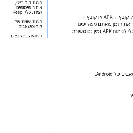
הצגת קוד בייט,
איתור שימושים
ויצירת כלל Keep
‫Android Studio כולל כלי לניתוח קובצי APK, שמספק תובנות מיידיות לגבי ההרכב של קובץ ה-APK או קובץ ה-
הצגת ישויות של
ליך הבנייה. השימוש בכלי לניתוח קובצי APK יכול לקצר את הזמן שאתם משקיעים
קוד ומשאבים
בניפוי באגים ב-DEX ובמשאבים באפליקציה, ולעזור לכם להקטין את גודל ה-APK. הכלי לניתוח APK זמין גם משורת
השוואה בין קבצים
ץ