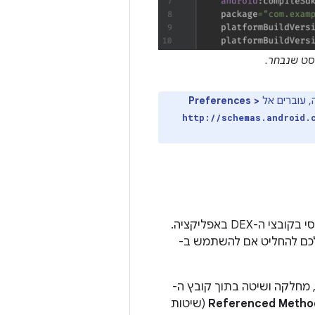
סט שנבחר.
 עוברים אל
Preferences >
http://schemas.android.
הכלי DEX File Viewer ב-APK Analyzer מאפשר לכם לגשת באופן מיידי למידע הבסיסי בקובצי ה-DEX באפליקציה.
 לכם להחליט אם להשתמש ב-
 בינוני שנמצאת מתחת למגבלת ה-64K DEX. כל חבילה, מחלקה ושיטה בתוך קובץ ה-
Referenced Metho
(שיטות