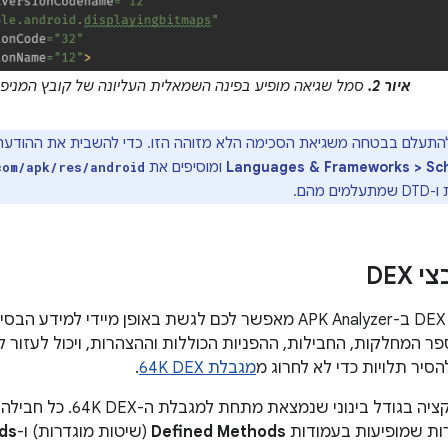
איור 2.
סמל שגיאה מופיע בפינה השמאלית העליונה של קובץ המניפ
תעלם בבטחה משגיאת הסכימה הלא מזוהה הזו. כדי להשבית את ההודעה,
Languages & Frameworks > Sc
ומוסיפים את
com/apk/res/android
מהם.
DEX
פר המחלקות, החבילות, ההפניות הכוללות וההצהרות, ויכול לעזור
מגבלת 64K DEX
.
איור 3 מציג אפליקציה בגודל
Defined Methods
(שיטות מוגדרות) ו-
ds