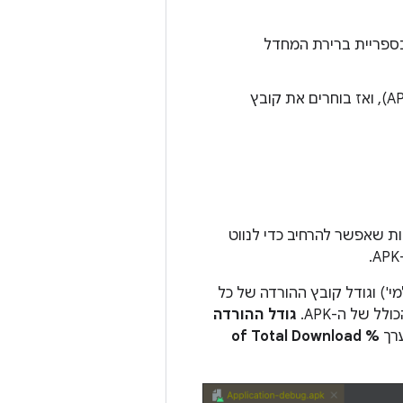
(גרסה > ניתוח APK), ואז בוחרים את קובץ
ציג כל קובץ או תיקייה כישות שאפשר להרחיב כדי לנווט
בץ הגולמי') וגודל קובץ ההורדה של כל
ל של ה-APK.
גודל ההורדה
% of Total Download