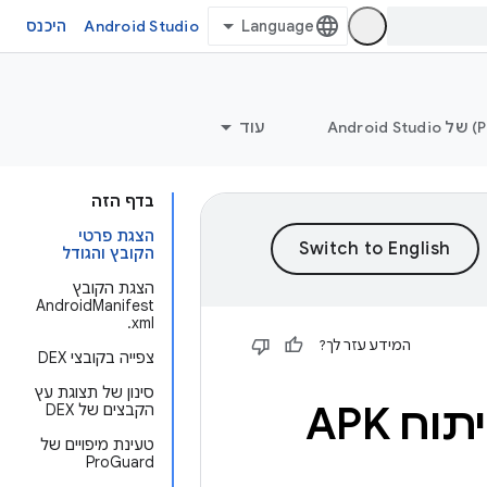
Android Studio
היכנס
עוד
בדף הזה
הצגת פרטי
הקובץ והגודל
הצגת הקובץ
AndroidManifest
.xml
המידע עזר לך?
צפייה בקובצי DEX
סינון של תצוגת עץ
הקבצים של DEX
טעינת מיפויים של
ProGuard