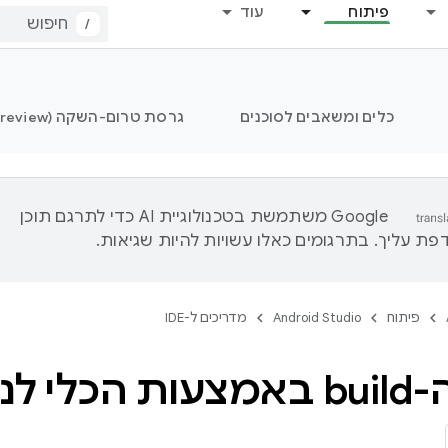
פיתוח
עוד
/
כלים ומשאבים לסוכנים
גרסת טרום-השקה (Preview) של Android Studio
‫Google משתמשת בטכנולוגיית AI כדי לתרגם תוכן
ת עליך. בתרגומים כאלו עשויות להיות שגיאות.
פיתוח
Android Studio
מדריכים ל-IDE
יתוח APK