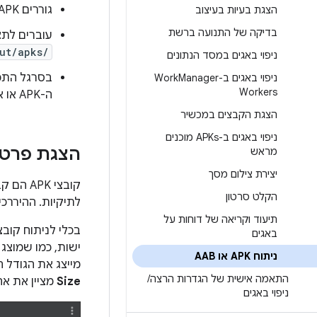
גוררים APK או App Bundle לחלון
הצגת בעיות בעיצוב
בדיקה של התנועה ברשת
עוברים לתצ
ut/apks/
ניפוי באגים במסד הנתונים
בסרגל התפ
ניפוי באגים ב-Work
Manager
Workers
ה-APK או את קובץ ה-App Bundle.
הצגת הקבצים במכשיר
ניפוי באגים ב-APKs מוכנים
הצגת פרטי
מראש
יצירת צילום מסך
הקלט סרטון
לתיקיות. ההיררכי
תיעוד וקריאה של דוחות על
באגים
ישות, כמו שמוצג בא
ניתוח APK או AAB
מייצג את הגודל הדחוס
התאמה אישית של הגדרות הרצה
/
Size
מציין את אחו
ניפוי באגים