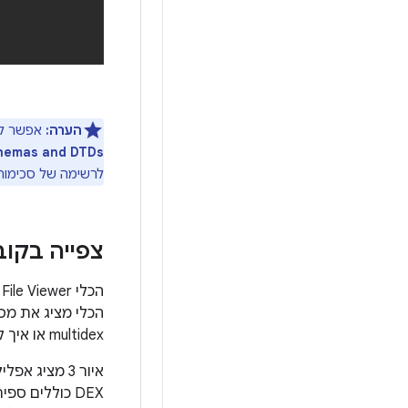
הערה:
אפשר לה
hemas and DTDs
לרשימה של סכימות ו-DTD שמתעלמים 
צפייה בקובצי 
הכלי מציג את מס
multidex או איך להסיר תלויות כדי לא לחרוג מ
DEX כוללים ספירות שמופיעות בעמודות