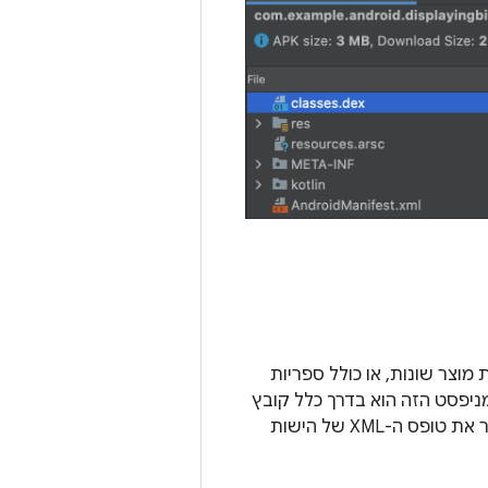
מוצר שונות, או כולל ספריות
ניפסט הזה הוא בדרך כלל קובץ
בינארי ב-APK או ב-App Bundle, אבל כשבוחרים אותו בכלי לניתוח APK, הכלי משחזר את טופס ה-XML של הישות