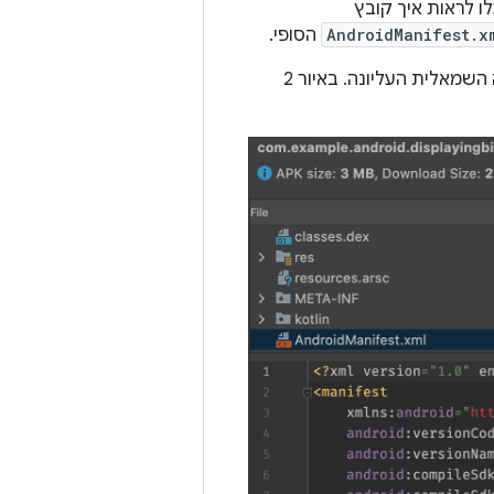
לו לראות איך קובץ
AndroidManifest.x
הסופי.
בנוסף, הצופה הזה מספק יכולות מסוימות של lint. אזהרות או שגיאות מופיעות בפינה השמאלית העליונה. באיור 2