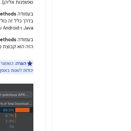
שמופנות אליהן).
בעמודה
ethods
בדרך כלל זה כול
Java ו-Android שבהן הקוד משתמש. אלה השיטות שנספרות כחלק ממגבלת השיטות של 64K בכל קובץ DEX.
בעמודה
Methods
הזה הוא קבוצת 
הערה:
כשמצרפים
יכולות לשנות באופן משמעותי 