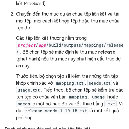
kết ProGuard).
Chuyển đến thư mục dự án chứa tệp liên kết và tải
mọi tệp, mọi cách kết hợp tệp hoặc thư mục chứa
tệp đó.
Các tệp liên kết thường nằm trong
project
/
app
/build/outputs/mappings/release
/
. Bộ chọn tệp sẽ mặc định là thư mục
release
(phát hành) nếu thư mục này phát hiện cấu trúc dự
án này.
Trước tiên, bộ chọn tệp sẽ kiểm tra những tên tệp
khớp chính xác với
mapping.txt
,
seeds.txt
và
usage.txt
. Tiếp theo, bộ chọn tệp sẽ kiểm tra các
tên tệp có chứa văn bản
mapping
,
usage
hoặc
seeds
ở một nơi nào đó và kết thúc bằng
.txt
. Ví
dụ:
release-seeds-1.10.15.txt
là một kết quả
phù hợp.