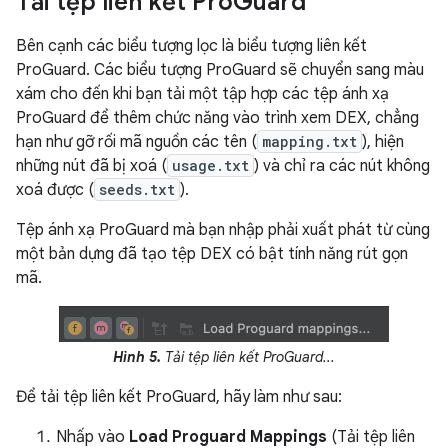
Tải tệp liên kết Pro
Guard
Bên cạnh các biểu tượng lọc là biểu tượng liên kết
ProGuard. Các biểu tượng ProGuard sẽ chuyển sang màu
xám cho đến khi bạn tải một tập hợp các tệp ánh xạ
ProGuard để thêm chức năng vào trình xem DEX, chẳng
hạn như gỡ rối mã nguồn các tên (
mapping.txt
), hiện
những nút đã bị xoá (
usage.txt
) và chỉ ra các nút không
xoá được (
seeds.txt
).
Tệp ánh xạ ProGuard mà bạn nhập phải xuất phát từ cùng
một bản dựng đã tạo tệp DEX có bật tính năng rút gọn
mã.
Hình 5.
Tải tệp liên kết ProGuard...
Để tải tệp liên kết ProGuard, hãy làm như sau:
Nhấp vào
Load Proguard Mappings
(Tải tệp liên