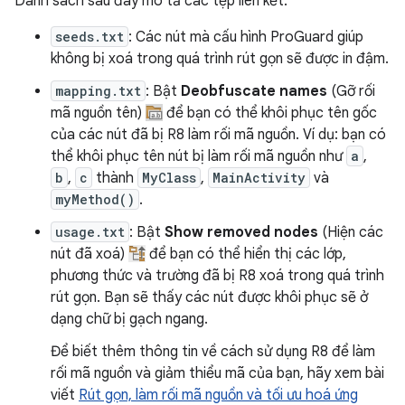
Danh sách sau đây mô tả các tệp liên kết:
seeds.txt
: Các nút mà cấu hình ProGuard giúp
không bị xoá trong quá trình rút gọn sẽ được in đậm.
mapping.txt
: Bật
Deobfuscate names
(Gỡ rối
mã nguồn tên)
để bạn có thể khôi phục tên gốc
của các nút đã bị R8 làm rối mã nguồn. Ví dụ: bạn có
thể khôi phục tên nút bị làm rối mã nguồn như
a
,
b
,
c
thành
MyClass
,
MainActivity
và
myMethod()
.
usage.txt
: Bật
Show removed nodes
(Hiện các
nút đã xoá)
để bạn có thể hiển thị các lớp,
phương thức và trường đã bị R8 xoá trong quá trình
rút gọn. Bạn sẽ thấy các nút được khôi phục sẽ ở
dạng chữ bị gạch ngang.
Để biết thêm thông tin về cách sử dụng R8 để làm
rối mã nguồn và giảm thiểu mã của bạn, hãy xem bài
viết
Rút gọn, làm rối mã nguồn và tối ưu hoá ứng