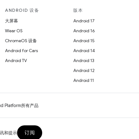
ANDROID 设备
版本
大屏幕
Android 17
Wear OS
Android 16
ChromeOS 设备
Android 15
Android for Cars
Android 14
Android TV
Android 13
Android 12
Android 11
d Platform
所有产品
订阅
讯和提示