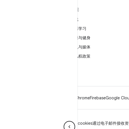
关于 ANDROID
发现
Android
游戏
适用于企业的 Android
机器学习
安全
健康与健身
源代码
相机与媒体
新闻
隐私权政策
博客
5G
播客
Android
Chrome
Firebase
Google Clou
隐私权政策
许可
品牌指南
Manage cookies
通过电子邮件接收资