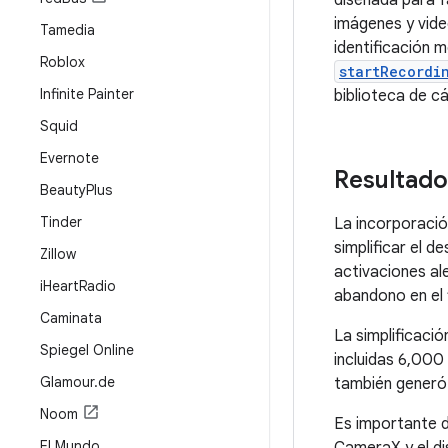
diseñada para f
imágenes y vid
Tamedia
identificación 
Roblox
startRecordi
Infinite Painter
biblioteca de cá
Squid
Evernote
Resultado
Beauty
Plus
Tinder
La incorporació
simplificar el 
Zillow
activaciones al
i
Heart
Radio
abandono en el 
Caminata
La simplificaci
Spiegel Online
incluidas 6,000
Glamour
.
de
también generó 
Noom
Es importante de
El Mundo