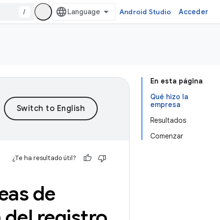
/
Android Studio
Acceder
En esta página
Qué hizo la
empresa
Resultados
Comenzar
¿Te ha resultado útil?
eas de
 del registro