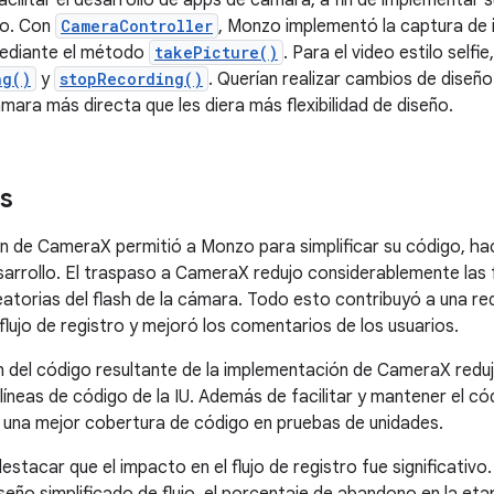
acilitar el desarrollo de apps de cámara, a fin de implementar 
eo. Con
CameraController
, Monzo implementó la captura d
mediante el método
takePicture()
. Para el video estilo self
ng()
y
stopRecording()
. Querían realizar cambios de diseño 
mara más directa que les diera más flexibilidad de diseño.
s
n de CameraX permitió a Monzo para simplificar su código, ha
desarrollo. El traspaso a CameraX redujo considerablemente las 
eatorias del flash de la cámara. Todo esto contribuyó a una re
flujo de registro y mejoró los comentarios de los usuarios.
ón del código resultante de la implementación de CameraX reduj
 líneas de código de la IU. Además de facilitar y mantener el c
una mejor cobertura de código en pruebas de unidades.
stacar que el impacto en el flujo de registro fue significativo