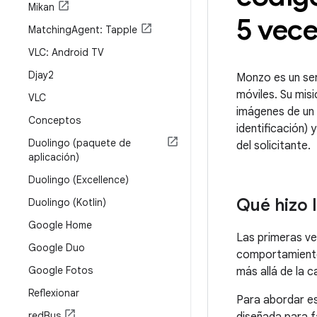
Mikan
5 vec
Matching
Agent: Tapple
VLC: Android TV
Djay2
Monzo es un ser
móviles. Su mis
VLC
imágenes de un 
Conceptos
identificación) 
Duolingo (paquete de
del solicitante.
aplicación)
Duolingo (Excellence)
Qué hizo 
Duolingo (Kotlin)
Google Home
Las primeras ve
Google Duo
comportamientos
Google Fotos
más allá de la c
Reflexionar
Para abordar es
red
Bus