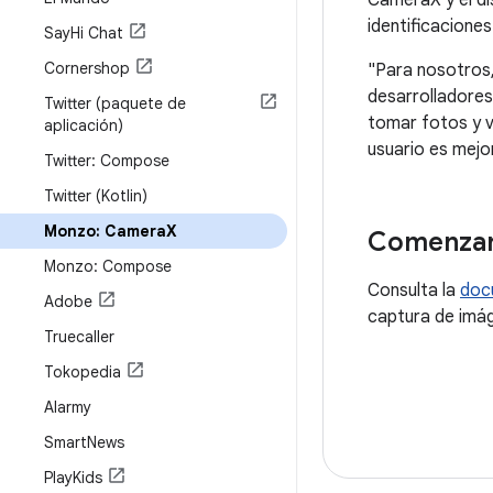
CameraX y el di
identificacione
Say
Hi Chat
Cornershop
"Para nosotros,
desarrolladores
Twitter (paquete de
tomar fotos y v
aplicación)
usuario es mejo
Twitter: Compose
Twitter (Kotlin)
Monzo: Camera
X
Comenza
Monzo: Compose
Consulta la
doc
Adobe
captura de imág
Truecaller
Tokopedia
Alarmy
Smart
News
Play
Kids