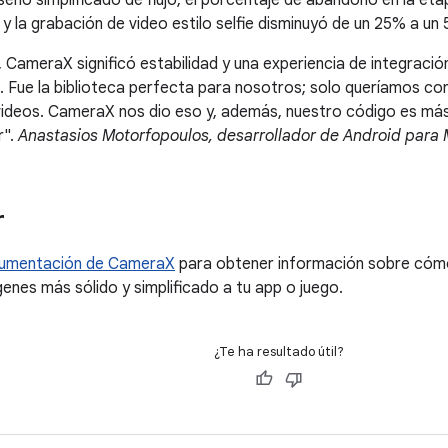
seño simplificado de flujo, el porcentaje de abandono en la e
s y la grabación de video estilo selfie disminuyó de un 25% a 
 CameraX significó estabilidad y una experiencia de integración
. Fue la biblioteca perfecta para nosotros; solo queríamos co
ideos. CameraX nos dio eso y, además, nuestro código es más s
r".
Anastasios Motorfopoulos, desarrollador de Android para
r
umentación de CameraX
para obtener información sobre cóm
enes más sólido y simplificado a tu app o juego.
¿Te ha resultado útil?