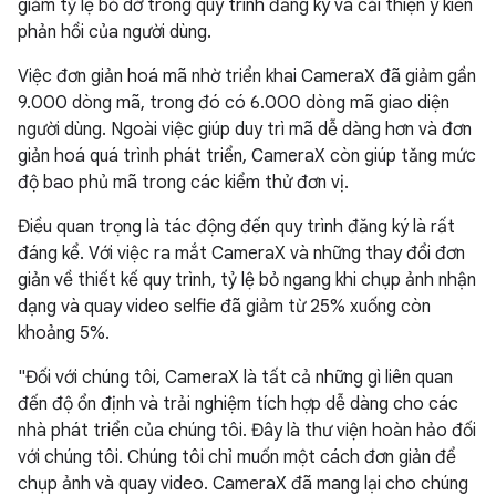
giảm tỷ lệ bỏ dở trong quy trình đăng ký và cải thiện ý kiến
phản hồi của người dùng.
Việc đơn giản hoá mã nhờ triển khai CameraX đã giảm gần
9.000 dòng mã, trong đó có 6.000 dòng mã giao diện
người dùng. Ngoài việc giúp duy trì mã dễ dàng hơn và đơn
giản hoá quá trình phát triển, CameraX còn giúp tăng mức
độ bao phủ mã trong các kiểm thử đơn vị.
Điều quan trọng là tác động đến quy trình đăng ký là rất
đáng kể. Với việc ra mắt CameraX và những thay đổi đơn
giản về thiết kế quy trình, tỷ lệ bỏ ngang khi chụp ảnh nhận
dạng và quay video selfie đã giảm từ 25% xuống còn
khoảng 5%.
"Đối với chúng tôi, CameraX là tất cả những gì liên quan
đến độ ổn định và trải nghiệm tích hợp dễ dàng cho các
nhà phát triển của chúng tôi. Đây là thư viện hoàn hảo đối
với chúng tôi. Chúng tôi chỉ muốn một cách đơn giản để
chụp ảnh và quay video. CameraX đã mang lại cho chúng