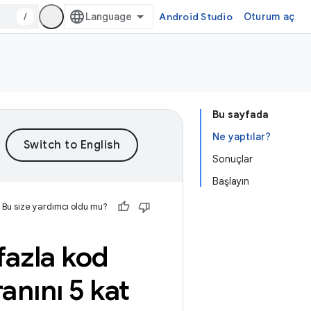
/
Android Studio
Oturum aç
Bu sayfada
Ne yaptılar?
Sonuçlar
Başlayın
Bu size yardımcı oldu mu?
fazla kod
ranını 5 kat