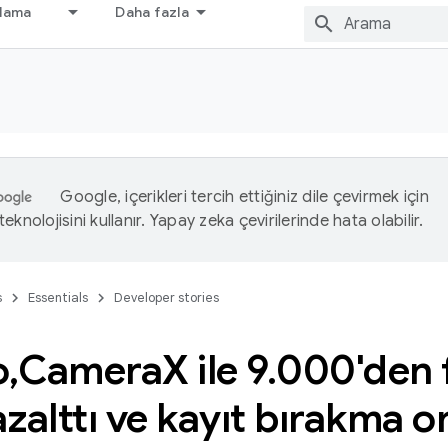
nlama
Daha fazla
Google, içerikleri tercih ettiğiniz dile çevirmek için
eknolojisini kullanır. Yapay zeka çevirilerinde hata olabilir.
s
Essentials
Developer stories
o
,
Camera
X ile 9
.
000'den 
 azalttı ve kayıt bırakma o