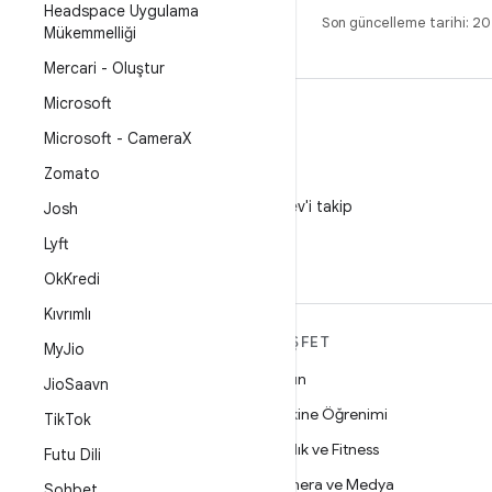
Headspace Uygulama
Son güncelleme tarihi: 
Mükemmelliği
Mercari - Oluştur
Microsoft
Microsoft - Camera
X
Zomato
X
X'te @AndroidDev'i takip
Josh
edin
Lyft
Ok
Kredi
Kıvrımlı
ANDROID HAKKINDA
KEŞFET
My
Jio
DAHA FAZLA
Oyun
Jio
Saavn
Android
Makine Öğrenimi
Tik
Tok
İşletmeler için Android
Sağlık ve Fitness
Futu Dili
Güvenlik
Kamera ve Medya
Sohbet