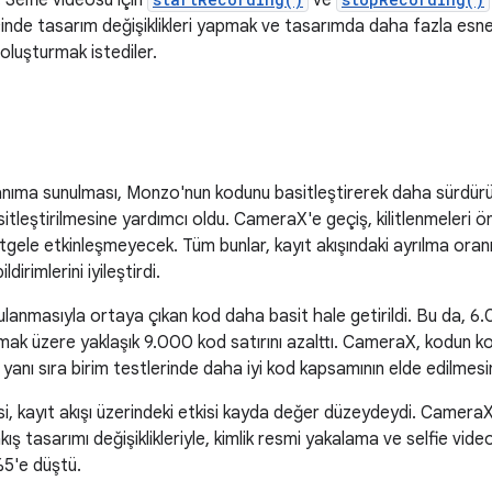
. Selfie videosu için
ve
nde tasarım değişiklikleri yapmak ve tasarımda daha fazla esnek
 oluşturmak istediler.
nıma sunulması, Monzo'nun kodunu basitleştirerek daha sürdürüle
sitleştirilmesine yardımcı oldu. CameraX'e geçiş, kilitlenmeleri ön
tgele etkinleşmeyecek. Tüm bunlar, kayıt akışındaki ayrılma oran
ildirimlerini iyileştirdi.
anmasıyla ortaya çıkan kod daha basit hale getirildi. Bu da, 6.00
mak üzere yaklaşık 9.000 kod satırını azalttı. CameraX, kodun ko
 yanı sıra birim testlerinde daha iyi kod kapsamının elde edilmesin
, kayıt akışı üzerindeki etkisi kayda değer düzeydeydi. CameraX
 akış tasarımı değişiklikleriyle, kimlik resmi yakalama ve selfie v
5'e düştü.