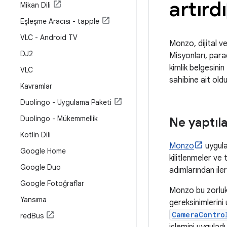
artırdı
Mikan Dili
Eşleşme Aracısı - tapple
VLC - Android TV
Monzo, dijital v
DJ2
Misyonları, par
kimlik belgesinin
VLC
sahibine ait old
Kavramlar
Duolingo - Uygulama Paketi
Duolingo - Mükemmellik
Ne yaptıl
Kotlin Dili
Monzo
uygula
Google Home
kilitlenmeler ve
Google Duo
adımlarından il
Google Fotoğraflar
Monzo bu zorluk
Yansıma
gereksinimlerini
CameraContro
red
Bus