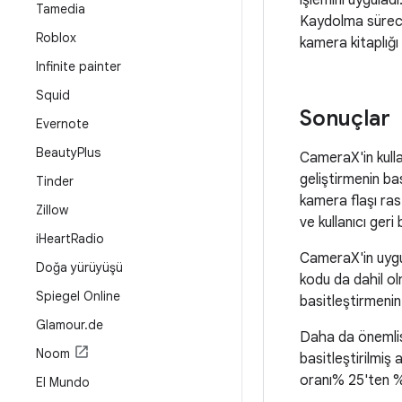
işlemini uyguladı
Tamedia
Kaydolma süreci
Roblox
kamera kitaplığı
Infinite painter
Squid
Sonuçlar
Evernote
Beauty
Plus
CameraX'in kulla
geliştirmenin ba
Tinder
kamera flaşı ras
Zillow
ve kullanıcı geri b
i
Heart
Radio
CameraX'in uygul
Doğa yürüyüşü
kodu da dahil ol
Spiegel Online
basitleştirmenin
Glamour
.
de
Daha da önemlisi
Noom
basitleştirilmiş
oranı% 25'ten %
El Mundo