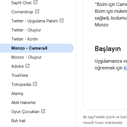
Say
Hi Chat
"Bizim için Camer
Bizim için mükem
Cornershop
sağladı, kodumuz
Twitter - Uygulama Paketi
Monzo
Twitter - Oluştur
Twitter - Kotlin
Başlayın
Monzo - Camera
X
Monzo - Oluştur
Uygulamanıza ve
Adobe
öğrenmek için
K
True
View
Tokopedia
Alarmy
Akıllı Haberler
Oyun Çocukları
Bu sayfadaki içerik ve kod
Ruh hali
tescilli ticari markasıdır.