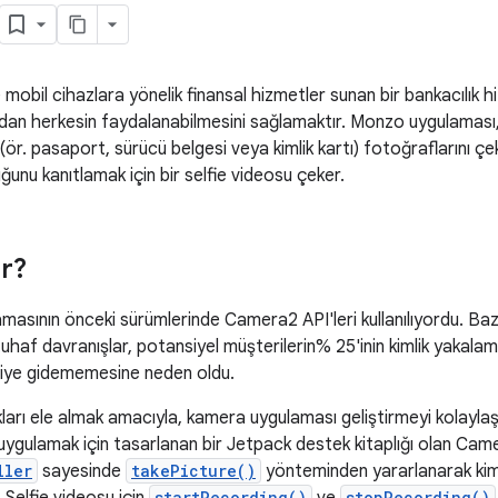
e mobil cihazlara yönelik finansal hizmetler sunan bir bankacılık 
adan herkesin faydalanabilmesini sağlamaktır. Monzo uygulaması,
 (ör. pasaport, sürücü belgesi veya kimlik kartı) fotoğraflarını çe
uğunu kanıtlamak için bir selfie videosu çeker.
ar?
masının önceki sürümlerinde Camera2 API'leri kullanılıyordu. Baz
 tuhaf davranışlar, potansiyel müşterilerin% 25'inin kimlik yakala
eriye gidememesine neden oldu.
ları ele almak amacıyla, kamera uygulaması geliştirmeyi kolayla
 uygulamak için tasarlanan bir Jetpack destek kitaplığı olan Ca
ller
sayesinde
takePicture()
yönteminden yararlanarak kim
startRecording()
stopRecording()