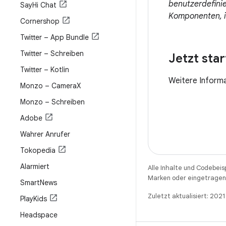
benutzerdefini
Say
Hi Chat
Komponenten, is
Cornershop
Twitter – App Bundle
Twitter – Schreiben
Jetzt sta
Twitter – Kotlin
Weitere Inform
Monzo – Camera
X
Monzo – Schreiben
Adobe
Wahrer Anrufer
Tokopedia
Alarmiert
Alle Inhalte und Codebeis
Marken oder eingetragene
Smart
News
Zuletzt aktualisiert: 202
Play
Kids
Headspace