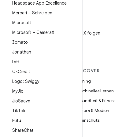
Headspace App Excellence
Mercari – Schreiben
Microsoft
X
Microsoft – Camera
X
@AndroidDev auf X folgen
Zomato
Jonathan
Lyft
MEHR ZU ANDROID
DISCOVER
Ok
Credit
Android
Gaming
Logo: Swiggy
Android für Unternehmen
Maschinelles Lernen
My
Jio
Datensicherheit
Gesundheit & Fitness
Jio
Saavn
Open Source
Kamera & Medien
Tik
Tok
Neuigkeiten
Datenschutz
Futu
Blog
5G
Share
Chat