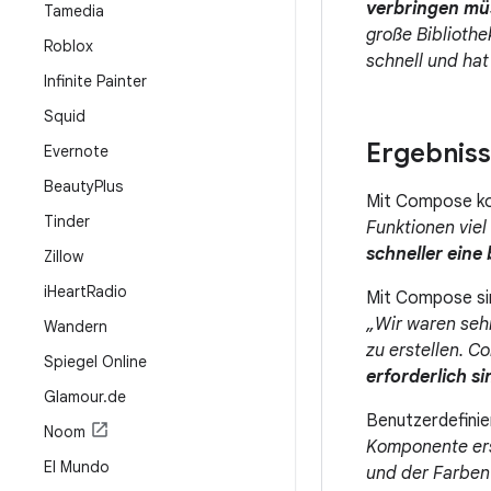
verbringen mü
Tamedia
große Bibliothe
Roblox
schnell und hat 
Infinite Painter
Squid
Ergebnis
Evernote
Beauty
Plus
Mit Compose kon
Tinder
Funktionen viel
schneller eine
Zillow
i
Heart
Radio
Mit Compose sin
„Wir waren sehr
Wandern
zu erstellen. 
Spiegel Online
erforderlich si
Glamour
.
de
Benutzerdefinie
Noom
Komponente ers
El Mundo
und der Farbe