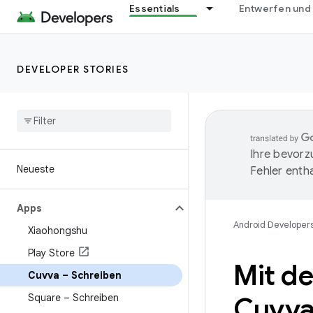
Essentials
Entwerfen und
DEVELOPER STORIES
Ihre bevorz
Neueste
Fehler entha
Apps
Android Developer
Xiaohongshu
Play Store
Mit de
Cuvva – Schreiben
Square – Schreiben
Cuvva 