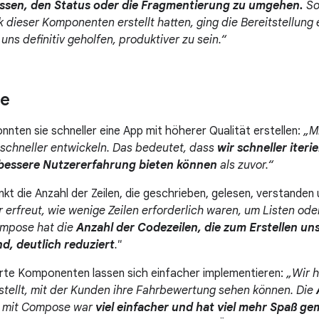
ssen, den Status oder die Fragmentierung zu umgehen.
So
k dieser Komponenten erstellt hatten, ging die Bereitstellung
uns definitiv geholfen, produktiver zu sein.“
se
nten sie schneller eine App mit höherer Qualität erstellen:
„M
 schneller entwickeln. Das bedeutet, dass
wir schneller iter
 bessere Nutzererfahrung bieten können
als zuvor.“
kt die Anzahl der Zeilen, die geschrieben, gelesen, verstande
 erfreut, wie wenige Zeilen erforderlich waren, um Listen od
Compose hat die
Anzahl der Codezeilen, die zum Erstellen u
nd, deutlich reduziert
."
rte Komponenten lassen sich einfacher implementieren:
„Wir h
tellt, mit der Kunden ihre Fahrbewertung sehen können. Die
n mit Compose war
viel einfacher und hat viel mehr Spaß g