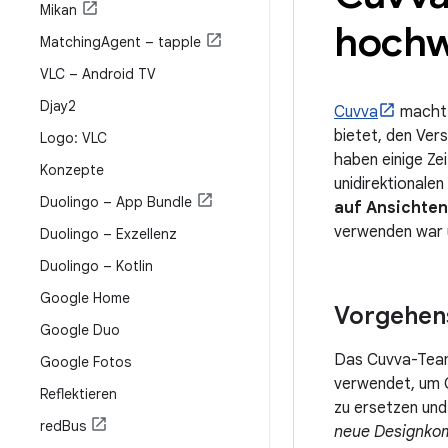
Mikan
hochwe
Matching
Agent – tapple
VLC – Android TV
Djay2
Cuvva
macht V
bietet, den Ver
Logo: VLC
haben einige Zei
Konzepte
unidirektionale
Duolingo – App Bundle
auf Ansichten
verwenden war u
Duolingo – Exzellenz
Duolingo – Kotlin
Google Home
Vorgehen
Google Duo
Das Cuvva-Team 
Google Fotos
verwendet, um C
Reflektieren
zu ersetzen und
red
Bus
neue Designko