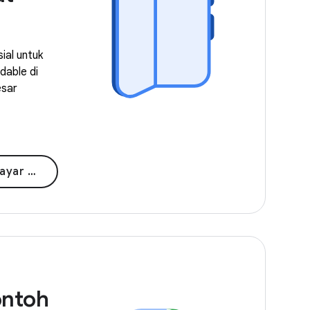
ial untuk
dable di
esar
 besar
ontoh