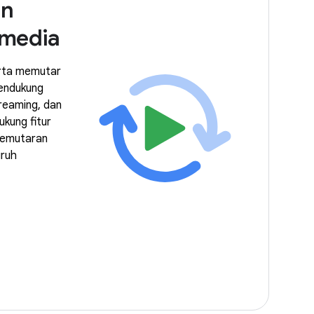
an
media
rta memutar
mendukung
treaming, dan
ukung fitur
pemutaran
uruh