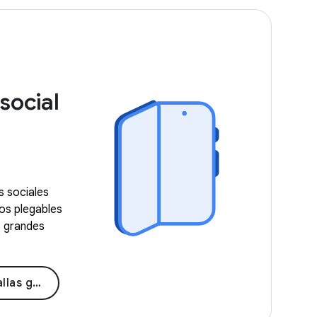
social
s sociales
vos plegables
s grandes
 grandes