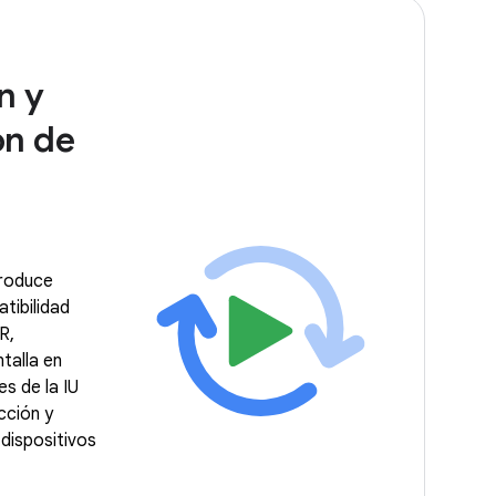
n y
ón de
produce
tibilidad
R,
talla en
es de la IU
cción y
dispositivos