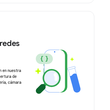
 redes
 en nuestra
ertura de
ería, cámara