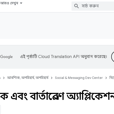
আরও দেখুন
এই পৃষ্ঠাটি
Cloud Translation API
অনুবাদ করেছে।
s
আবশ্যিক, অপরিহার্য, অপরিহার্য
Social & Messaging Dev Center
নির
 এবং বার্তাপ্রেরণ অ্যাপ্লিকেশন