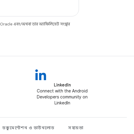
 Oracle এবং/অথবা তার অ্যাফিলিয়েট সংস্থার
LinkedIn
Connect with the Android
Developers community on
LinkedIn
ডকুমেন্টেশন ও ডাউনলোড
সহায়তা