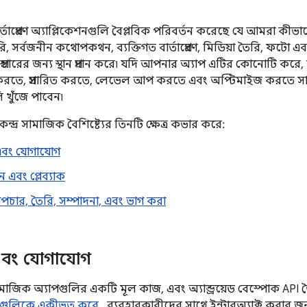
্তাপ্রেরণ অ্যাপ্লিকেশনগুলি বৈপ্লবিক পরিবর্তন করেছে যে আমরা ক
ি, সর্বজনীন কথোপকথন, ব্যক্তিগত বার্তাপ্রেরণ, মিডিয়া তৈরি, ফটো 
্রচারের জন্য স্থান প্রদান করে৷ যদি আপনার অ্যাপ এটির কোনোটি ক
করতে, প্রসারিত করতে, লেভেল আপ করতে এবং অপ্টিমাইজ করতে সাহ
লি খুঁজে পাবেন৷
্দ্র সামাজিক বৈশিষ্ট্যের তিনটি ক্ষেত্র কভার করে:
এবং যোগাযোগ
্শন এবং প্লেব্যাক
যাপচার, তৈরি, সম্পাদনা, এবং ভাগ করা
এবং যোগাযোগ
াজিক অ্যাপগুলির একটি মূল কাজ, এবং অ্যান্ড্রয়েড বেস্পোক API
্যগুলিকে একীভূত করে
, ব্যবহারকারীদের সাথে ইন্টারঅ্যাক্ট করার জন্