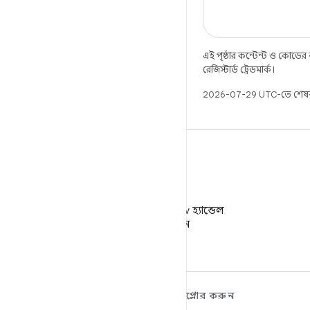
এই পৃষ্ঠার কন্টেন্ট ও কোডের
রেজিস্টার্ড ট্রেডমার্ক।
2026-07-29 UTC-তে শেষব
X
X-এ @AndroidDev হ্যান্ডেল
ফলো করুন
ANDROID সম্পর্কে আরও
এক্সপ্লোর করুন
শিখুন