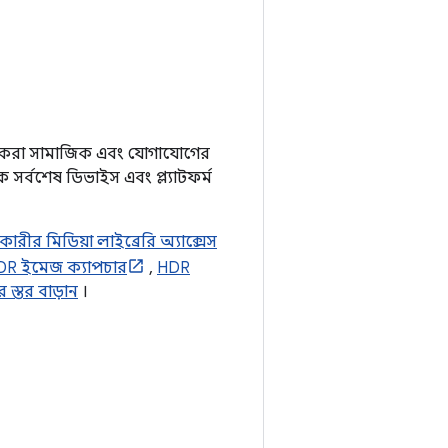
্থন করা সামাজিক এবং যোগাযোগের
সর্বশেষ ডিভাইস এবং প্ল্যাটফর্ম
কারীর মিডিয়া লাইব্রেরি অ্যাক্সেস
DR ইমেজ ক্যাপচার
,
HDR
স্তর বাড়ান
।