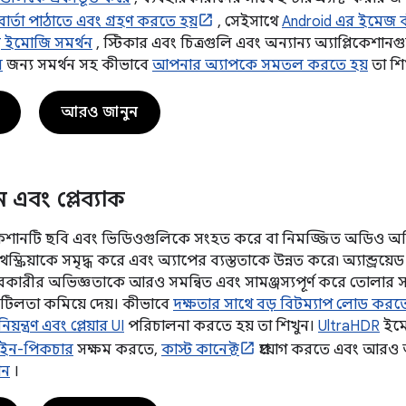
বার্তা পাঠাতে এবং গ্রহণ করতে হয়
, সেইসাথে
Android এর ইমেজ কীব
্ধ ইমোজি সমর্থন
, স্টিকার এবং চিত্রগুলি এবং অন্যান্য অ্যাপ্লিকেশা
র
জন্য সমর্থন সহ কীভাবে
আপনার অ্যাপকে সমতল করতে হয়
তা শি
আরও জানুন
্শন এবং প্লেব্যাক
েশানটি ছবি এবং ভিডিওগুলিকে সংহত করে বা নিমজ্জিত অডিও অভিজ্ঞ
স্ক্রিয়াকে সমৃদ্ধ করে এবং অ্যাপের ব্যস্ততাকে উন্নত করে৷ অ্যান্
রকারীর অভিজ্ঞতাকে আরও সমন্বিত এবং সামঞ্জস্যপূর্ণ করে তোলার সা
িলতা কমিয়ে দেয়। কীভাবে
দক্ষতার সাথে বড় বিটম্যাপ লোড করতে
নিয়ন্ত্রণ এবং প্লেয়ার UI
পরিচালনা করতে হয় তা শিখুন।
UltraHDR
ইম
ইন-পিকচার
সক্ষম করতে,
কাস্ট কানেক্ট
প্রয়োগ করতে এবং আরও
ান
।