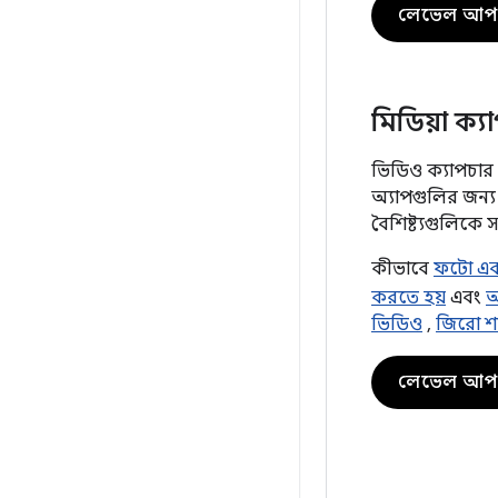
লেভেল আপ
মিডিয়া ক্য
ভিডিও ক্যাপচার 
অ্যাপগুলির জন্য
বৈশিষ্ট্যগুলিক
কীভাবে
ফটো এবং
করতে হয়
এবং
অ
ভিডিও
,
জিরো শা
লেভেল আপ