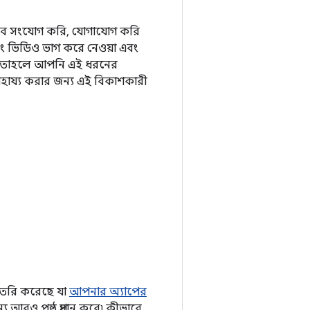
ীভাবে সংযোগ করি, যোগাযোগ করি
এবং ভিডিও ভাগ করে নেওয়া এবং
রে, তাহলে আপনি এই ধরনের
ায্য করার জন্য এই বিকাশকারী
 তৈরি করেছে যা
আপনার অ্যাপের
য আরও পৃষ্ঠ প্রদান করে৷ কীভাবে