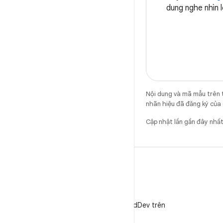
dung nghe nhìn 
Nội dung và mã mẫu trên 
nhãn hiệu đã đăng ký của 
Cập nhật lần gần đây nh
X
Theo dõi @AndroidDev trên
X