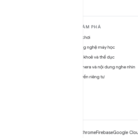
TÌM HIỂU THÊM VỀ
KHÁM PHÁ
ANDROID
Trò chơi
Android
Công nghệ máy học
Android dành cho doanh
Sức khoẻ và thể dục
nghiệp
Camera và nội dung nghe nhìn
Bảo mật
Quyền riêng tư
Source
5G
Tin tức
Blog
Podcast
Android
Chrome
Firebase
Google Clou