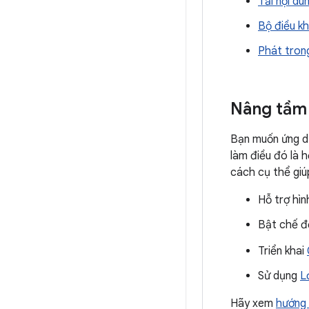
Tải nội du
Bộ điều kh
Phát tron
Nâng tầm
Bạn muốn ứng dụ
làm điều đó là 
cách cụ thể giú
Hỗ trợ hì
Bật chế 
Triển khai
Sử dụng
L
Hãy xem
hướng 