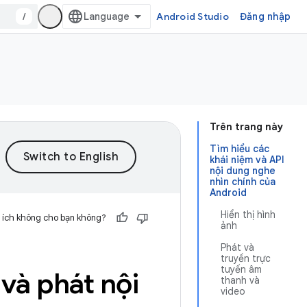
/
Android Studio
Đăng nhập
Trên trang này
Tìm hiểu các
khái niệm và API
nội dung nghe
nhìn chính của
Android
Hiển thị hình
 ích không cho bạn không?
ảnh
Phát và
truyền trực
tuyến âm
 và phát nội
thanh và
video