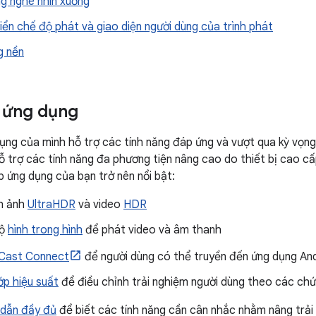
ng nghe nhìn xuống
iển chế độ phát và giao diện người dùng của trình phát
g nền
 ứng dụng
ng của mình hỗ trợ các tính năng đáp ứng và vượt qua kỳ vọn
hỗ trợ các tính năng đa phương tiện nâng cao do thiết bị cao c
p ứng dụng của bạn trở nên nổi bật:
nh ảnh
UltraHDR
và video
HDR
độ
hình trong hình
để phát video và âm thanh
Cast Connect
để người dùng có thể truyền đến ứng dụng An
ớp hiệu suất
để điều chỉnh trải nghiệm người dùng theo các chứ
dẫn đầy đủ
để biết các tính năng cần cân nhắc nhằm nâng trải 