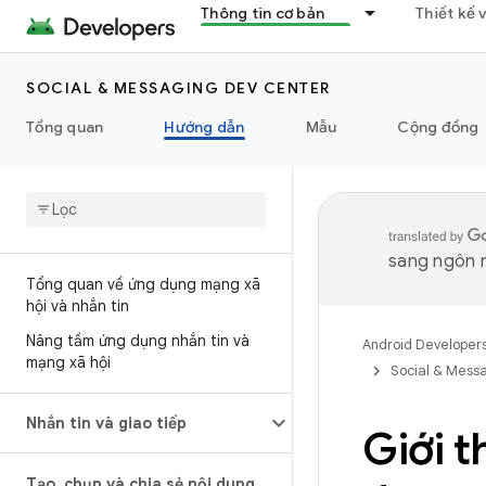
Thông tin cơ bản
Thiết kế 
SOCIAL & MESSAGING DEV CENTER
Tổng quan
Hướng dẫn
Mẫu
Cộng đồng
sang ngôn n
Tổng quan về ứng dụng mạng xã
hội và nhắn tin
Nâng tầm ứng dụng nhắn tin và
Android Developer
mạng xã hội
Social & Mess
Nhắn tin và giao tiếp
Giới t
Tạo
,
chụp và chia sẻ nội dung