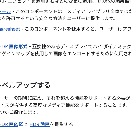
タム エフェクトを適用するなどの変更の適用、その他の編集操
ツール
- このコンポーネントは、メディア ライブラリ全体で
スを許可するという安全な方法をユーザーに提供します。
haresheet
- このコンポーネントを使用すると、ユーザーはア
HDR 画像形式
- 互換性のあるディスプレイでハイ ダイナミッ
のゲインマップを使用して画像をエンコードするために使用される
レベルアップする
ーザーの期待に応え、それを超える機能をサポートする必要が
バイスが提供する高度なメディア機能をサポートすることです
つかご紹介します。
HDR 画像
と
HDR 動画
を撮影する