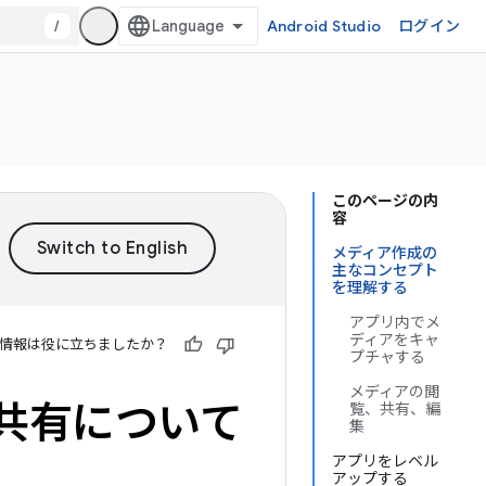
/
Android Studio
ログイン
このページの内
容
メディア作成の
主なコンセプト
を理解する
アプリ内でメ
ディアをキャ
情報は役に立ちましたか？
プチャする
メディアの閲
共有について
覧、共有、編
集
アプリをレベル
アップする