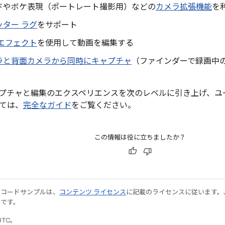
ドやボケ表現（ポートレート撮影用）などの
カメラ拡張機能
を
ター ラグ
をサポート
エフェクト
を使用して動画を編集する
ラと背面カメラから同時にキャプチャ
（ファインダーで録画中
プチャと編集のエクスペリエンスを次のレベルに引き上げ、ユ
ては、
完全なガイド
をご覧ください。
この情報は役に立ちましたか？
やコードサンプルは、
コンテンツ ライセンス
に記載のライセンスに従います。Java
標です。
UTC。