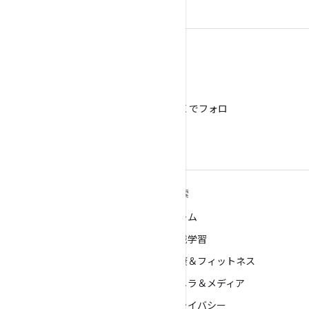
X
@AndroidDev を X でフォロ
ー
ANDROID の詳細
探索
Android
ゲーム
エンタープライズ向け Android
機械学習
セキュリティ
健康＆フィットネス
ソース
カメラ＆メディア
ニュース
プライバシー