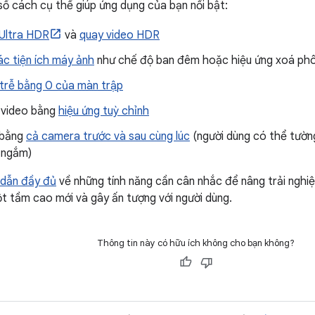
số cách cụ thể giúp ứng dụng của bạn nổi bật:
Ultra HDR
và
quay video HDR
ác tiện ích máy ảnh
như chế độ ban đêm hoặc hiệu ứng xoá phôn
trễ bằng 0 của màn trập
 video bằng
hiệu ứng tuỳ chỉnh
 bằng
cả camera trước và sau cùng lúc
(người dùng có thể tườn
h ngắm)
dẫn đầy đủ
về những tính năng cần cân nhắc để nâng trải nghi
ột tầm cao mới và gây ấn tượng với người dùng.
Thông tin này có hữu ích không cho bạn không?