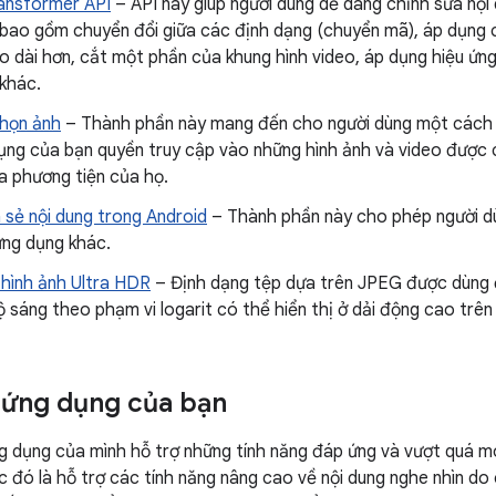
ansformer API
– API này giúp người dùng dễ dàng chỉnh sửa nội
 bao gồm chuyển đổi giữa các định dạng (chuyển mã), áp dụng 
o dài hơn, cắt một phần của khung hình video, áp dụng hiệu ứn
khác.
họn ảnh
– Thành phần này mang đến cho người dùng một cách ti
ng của bạn quyền truy cập vào những hình ảnh và video được c
a phương tiện của họ.
 sẻ nội dung trong Android
– Thành phần này cho phép người dù
ứng dụng khác.
 hình ảnh Ultra HDR
– Định dạng tệp dựa trên JPEG được dùng 
 sáng theo phạm vi logarit có thể hiển thị ở dải động cao trên
 ứng dụng của bạn
 dụng của mình hỗ trợ những tính năng đáp ứng và vượt quá m
c đó là hỗ trợ các tính năng nâng cao về nội dung nghe nhìn do