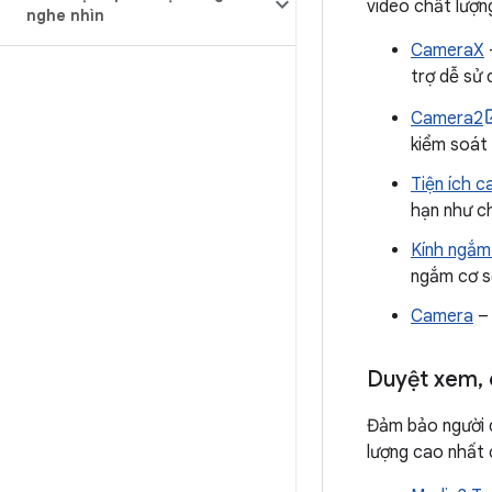
video chất lượn
nghe nhìn
CameraX
trợ dễ sử 
Camera2
kiểm soát
Tiện ích 
hạn như c
Kính ngắm
ngắm cơ sở
Camera
– 
Duyệt xem
,
Đảm bảo người d
lượng cao nhất 