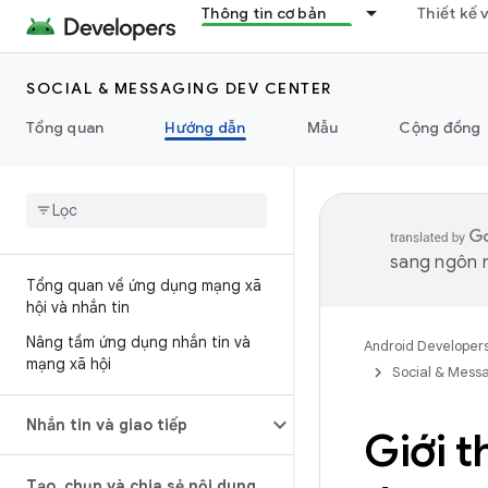
Thông tin cơ bản
Thiết kế 
SOCIAL & MESSAGING DEV CENTER
Tổng quan
Hướng dẫn
Mẫu
Cộng đồng
sang ngôn n
Tổng quan về ứng dụng mạng xã
hội và nhắn tin
Nâng tầm ứng dụng nhắn tin và
Android Developer
mạng xã hội
Social & Mess
Nhắn tin và giao tiếp
Giới t
Tạo
,
chụp và chia sẻ nội dung