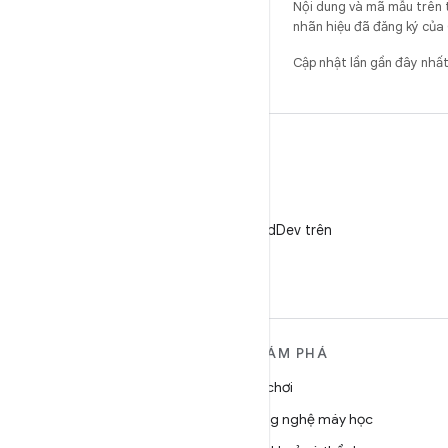
Nội dung và mã mẫu trên 
nhãn hiệu đã đăng ký của 
Cập nhật lần gần đây nh
X
Theo dõi @AndroidDev trên
X
TÌM HIỂU THÊM VỀ
KHÁM PHÁ
ANDROID
Trò chơi
Android
Công nghệ máy học
Android dành cho doanh