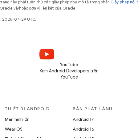
trang này phải tuân thủ các giấy phép như mô tả trong phần
Giấy phép nội 
Oracle và/hoặc đơn vị liên kết của Oracle.
ất: 2026-07-29 UTC.
YouTube
Xem Android Developers trên
YouTube
THIẾT BỊ ANDROID
BẢN PHÁT HÀNH
Màn hình lớn
Android 17
Wear OS
Android 16