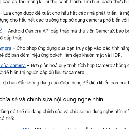
g cao có thể mang lại lợi thế cạnh tranh. Tìm hiểu cách thực hi
– Lựa chọn được đề xuất cho hầu hết các nhà phát triển, là mộ
dụng cho hầu hết các trường hợp sử dụng camera phổ biến với h
– Android Camera API cấp thấp mà thư viện CameraX bao bọc
 ở cấp thấp.
camera
– Cho phép ứng dụng của bạn truy cập vào các tính nă
hế độ ban đêm, hiệu ứng bokeh, làm đẹp khuôn mặt và HDR.
 của camera
– Đơn giản hoá quy trình tích hợp Camera2 bằng c
 để hiển thị nguồn cấp dữ liệu từ camera.
Lớp ban đầu không dùng nữa được dùng để điều khiển camera t
chia sẻ và chỉnh sửa nội dung nghe nhìn
ùng có thể dễ dàng chỉnh sửa và chia sẻ nội dung nghe nhìn mà 
có thể: