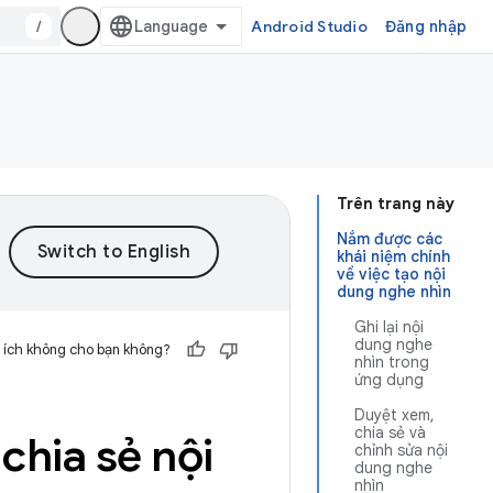
/
Android Studio
Đăng nhập
Trên trang này
Nắm được các
khái niệm chính
về việc tạo nội
dung nghe nhìn
Ghi lại nội
dung nghe
 ích không cho bạn không?
nhìn trong
ứng dụng
Duyệt xem,
chia sẻ và
chia sẻ nội
chỉnh sửa nội
dung nghe
nhìn