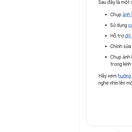
Sau đây là một 
Chụp
ảnh 
Sử dụng
c
Hỗ trợ
độ 
Chỉnh sửa
Chụp ảnh
trong kín
Hãy xem
hướng 
nghe nhìn lên m