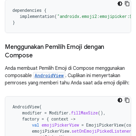
dependencies
{
implementation
(
"androidx.emoji2:emojipicker:
$
v
}
Menggunakan Pemilih Emoji dengan
Compose
Anda membuat Pemilih Emoji di Compose menggunakan
composable
AndroidView
. Cuplikan ini menyertakan
pemroses yang memberi tahu Anda saat ada emoji dipilih:
AndroidView
(
modifier
=
Modifier
.
fillMaxSize
(),
factory
=
{
context
-
val
emojiPickerView
=
EmojiPickerView
(
cont
emojiPickerView
.
setOnEmojiPickedListener
(