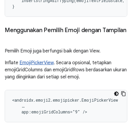
insertStringAsIfTyping
(
emojiTextFieldState
,
em
}
Menggunakan Pemilih Emoji dengan Tampilan
Pemilih Emoji juga berfungsi baik dengan View.
Inflate
EmojiPickerView
. Secara opsional, tetapkan
emojiGridColumns dan emojiGridRows berdasarkan ukuran
yang diinginkan dari setiap sel emoji.
app:emojiGridColumns="9"