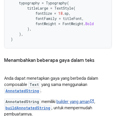
typography
=
Typography
(
titleLarge
=
TextStyle
(
fontSize
=
18.
sp
,
fontFamily
=
titleFont
,
fontWeight
=
FontWeight
.
Bold
),
),
)
Menambahkan beberapa gaya dalam teks
Anda dapat menetapkan gaya yang berbeda dalam
composable
Text
yang sama menggunakan
AnnotatedString
.
AnnotatedString
memiliki
builder yang aman
,
buildAnnotatedString
, untuk mempermudah
pembuatannya.