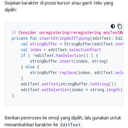
Sisipkan karakter di posisi kursor atau ganti teks yang
dipilih:
// Consider unregistering/reregistering anyTextWat
private
fun
insertStringAsIfTyping
(
editText
:
EditT
val
stringBuffer
=
StringBuffer
(
editText
.
text
.
val
index
=
editText
.
selectionStart
if
(
!
editText
.
hasSelection
()
)
{
stringBuffer
.
insert
(
index
,
string
)
}
else
{
stringBuffer
.
replace
(
index
,
editText
.
selec
}
editText
.
setText
(
stringBuffer
.
toString
())
editText
.
setSelection
(
index
+
string
.
length
)
}
Berikan pemroses ke emoji yang dipilih, lalu gunakan untuk
menambahkan karakter ke
EditText
.