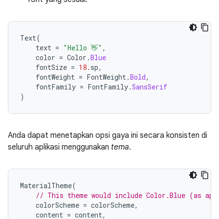
Text
(
text
=
"Hello 👋"
,
color
=
Color
.
Blue
fontSize
=
18.
sp
,
fontWeight
=
FontWeight
.
Bold
,
fontFamily
=
FontFamily
.
SansSerif
)
Anda dapat menetapkan opsi gaya ini secara konsisten di
seluruh aplikasi menggunakan
tema
.
MaterialTheme
(
// This theme would include Color.Blue (as app
colorScheme
=
colorScheme
,
content
=
content
,