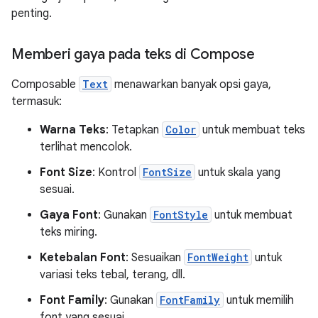
penting.
Memberi gaya pada teks di Compose
Composable
Text
menawarkan banyak opsi gaya,
termasuk:
Warna Teks
: Tetapkan
Color
untuk membuat teks
terlihat mencolok.
Font Size
: Kontrol
FontSize
untuk skala yang
sesuai.
Gaya Font
: Gunakan
FontStyle
untuk membuat
teks miring.
Ketebalan Font
: Sesuaikan
FontWeight
untuk
variasi teks tebal, terang, dll.
Font Family
: Gunakan
FontFamily
untuk memilih
font yang sesuai.