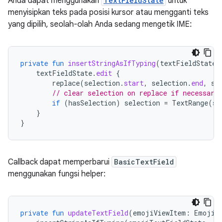
Anda dapat menggunakan
TextFieldState
untuk
menyisipkan teks pada posisi kursor atau mengganti teks
yang dipilih, seolah-olah Anda sedang mengetik IME:
private
fun
insertStringAsIfTyping
(
textFieldState
:
textFieldState
.
edit
{
replace
(
selection
.
start
,
selection
.
end
,
st
// clear selection on replace if necessary
if
(
hasSelection
)
selection
=
TextRange
(
se
}
}
Callback dapat memperbarui
BasicTextField
menggunakan fungsi helper:
private
fun
updateTextField
(
emojiViewItem
:
EmojiV