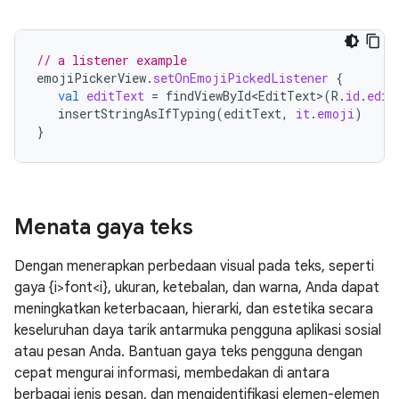
// a listener example
emojiPickerView
.
setOnEmojiPickedListener
{
val
editText
=
findViewById<EditText>
(
R
.
id
.
edit
insertStringAsIfTyping
(
editText
,
it
.
emoji
)
}
Menata gaya teks
Dengan menerapkan perbedaan visual pada teks, seperti
gaya {i>font<i}, ukuran, ketebalan, dan warna, Anda dapat
meningkatkan keterbacaan, hierarki, dan estetika secara
keseluruhan daya tarik antarmuka pengguna aplikasi sosial
atau pesan Anda. Bantuan gaya teks pengguna dengan
cepat mengurai informasi, membedakan di antara
berbagai jenis pesan, dan mengidentifikasi elemen-elemen