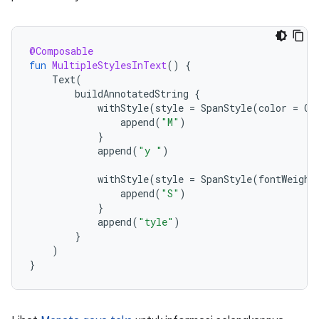
@Composable
fun
MultipleStylesInText
()
{
Text
(
buildAnnotatedString
{
withStyle
(
style
=
SpanStyle
(
color
=
Co
append
(
"M"
)
}
append
(
"y "
)
withStyle
(
style
=
SpanStyle
(
fontWeight
append
(
"S"
)
}
append
(
"tyle"
)
}
)
}