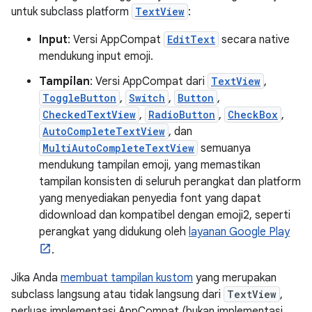
untuk subclass platform
TextView
:
Input
: Versi AppCompat
EditText
secara native
mendukung input emoji.
Tampilan
: Versi AppCompat dari
TextView
,
ToggleButton
,
Switch
,
Button
,
CheckedTextView
,
RadioButton
,
CheckBox
,
AutoCompleteTextView
, dan
MultiAutoCompleteTextView
semuanya
mendukung tampilan emoji, yang memastikan
tampilan konsisten di seluruh perangkat dan platform
yang menyediakan penyedia font yang dapat
didownload dan kompatibel dengan emoji2, seperti
perangkat yang didukung oleh
layanan Google Play
.
Jika Anda
membuat tampilan kustom
yang merupakan
subclass langsung atau tidak langsung dari
TextView
,
perluas implementasi AppCompat (bukan implementasi