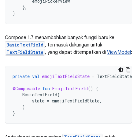
emojiPickerView
},
)
Compose 1.7 menambahkan banyak fungsi baru ke
BasicTextField
, termasuk dukungan untuk
TextFieldState
, yang dapat ditempatkan di
ViewModel
:
private
val
emojiTextFieldState
=
TextFieldState
(
@Composable
fun
EmojiTextField
()
{
BasicTextField
(
state
=
emojiTextFieldState
,
)
}