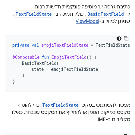
כתיבת גרסה 1.7 מוסיפה פונקציות חדשות רבות
ל-
BasicTextField
, כולל תמיכה ב-
TextFieldState
,
שניתן לכלול ב-
ViewModel
:
private
val
emojiTextFieldState
=
TextFieldState
(
@Composable
fun
EmojiTextField
()
{
BasicTextField
(
state
=
emojiTextFieldState
,
)
}
אפשר להשתמש במקש
TextFieldState
כדי להוסיף
טקסט במיקום הסמן או להחליף את הטקסט שנבחר, כאילו
מקלידים ב-IME: