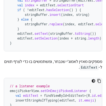
val
stringBuffer
=
StringBuffer
(
editText
.
text
.
val
index
=
editText
.
selectionStart
if
(
!
editText
.
hasSelection
()
)
{
stringBuffer
.
insert
(
index
,
string
)
}
else
{
stringBuffer
.
replace
(
index
,
editText
.
selec
}
editText
.
setText
(
stringBuffer
.
toString
())
editText
.
setSelection
(
index
+
string
.
length
)
}
מספקים מאזין לאמוג'י שנבחר, ומשתמשים בו כדי לצרף תווים
ל-
EditText
.
// a listener example
emojiPickerView
.
setOnEmojiPickedListener
{
val
editText
=
findViewById<EditText>
(
R
.
id
.
edit
insertStringAsIfTyping
(
editText
,
it
.
emoji
)
}