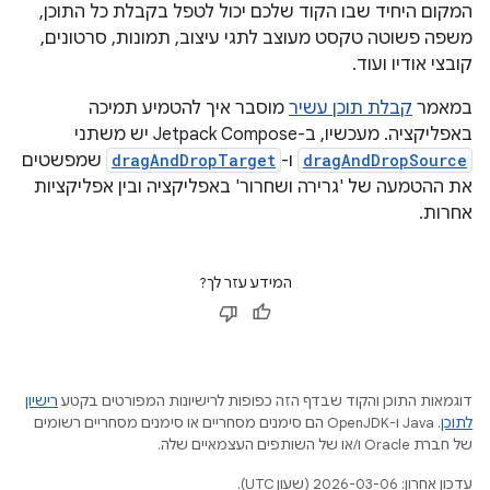
המקום היחיד שבו הקוד שלכם יכול לטפל בקבלת כל התוכן,
משפה פשוטה טקסט מעוצב לתגי עיצוב, תמונות, סרטונים,
קובצי אודיו ועוד.
במאמר
קבלת תוכן עשיר
מוסבר איך להטמיע תמיכה
באפליקציה. מעכשיו, ב-Jetpack Compose יש משתני
dragAndDropSource
ו-
dragAndDropTarget
שמפשטים
את ההטמעה של 'גרירה ושחרור' באפליקציה ובין אפליקציות
אחרות.
המידע עזר לך?
דוגמאות התוכן והקוד שבדף הזה כפופות לרישיונות המפורטים בקטע
רישיון
לתוכן
.‏ Java ו-OpenJDK הם סימנים מסחריים או סימנים מסחריים רשומים
של חברת Oracle ו/או של השותפים העצמאיים שלה.
עדכון אחרון: 2026-03-06 (שעון UTC).