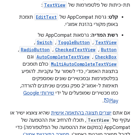
תת-כיתות של פלטפורמות של
TextView
:
קלט
: גרסת AppCompat של
EditText
תומכת
באופן מקורי בהזנת אמוג'י.
רשת המדיה
: גרסאות AppCompat של
,
Switch
,
ToggleButton
,
TextView
,
RadioButton
,
CheckedTextView
,
Button
CheckBox
,
AutoCompleteTextView
וגם
MultiAutoCompleteTextView
כולם תומכים
בתצוגת האמוג'י, כדי לשמור על עקביות. להופיע
בפלטפורמות ובמכשירים שונים שמספקים
תאימות ל-אמוג'י2 ספק גופנים שניתנים להורדה,
כמו מכשירים שמופעלים על ידי
שירותי Google
.
Play
אם אתם
יוצרים תצוגה בהתאמה אישית
שהיא צאצא ישיר או
עקיף של
TextView
, תוכלו להרחיב את ההטמעה של
AppCompat (במקום את ההטמעה של הפלטפורמה) כדי
לקבל תמיכה מובנית באמוג'י.
תמיכה בתוכניות אמוג'י