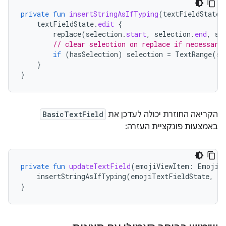
private
fun
insertStringAsIfTyping
(
textFieldState
:
textFieldState
.
edit
{
replace
(
selection
.
start
,
selection
.
end
,
st
// clear selection on replace if necessary
if
(
hasSelection
)
selection
=
TextRange
(
se
}
}
הקריאה החוזרת יכולה לעדכן את
BasicTextField
באמצעות פונקציית העזרה:
private
fun
updateTextField
(
emojiViewItem
:
EmojiV
insertStringAsIfTyping
(
emojiTextFieldState
,
em
}