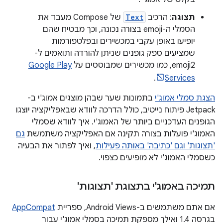
תצוגה
: הרכיב
Text
של Compose מעבד את
הסמלי ה-emoji בצורה נכונה, וכך מבטיח שהם
יופיעו באופן עקבי במכשירים ובפלטפורמות
שמציעים ספק גופנים שניתן להורדה ותואמים ל-
emoji2, כמו מכשירים שמבוססים על
Google Play
.
Services
הצגת סמלי אמוג'י
בתמונות שער שבהן מוצגים אמוג'י ב-
Jetpack פיתוח נייטיב, כולל הדרכה לוודא שבאפליקציה יוצגו
הגופנים העדכניים ביותר של האמוג'י. איך לוודא שסמלי
האמוג'י פועלות בצורה תקינה אם האפליקציה משתמשת
גם
'תצוגות' וגם 'כתיבה' באותה פעילות
, ואיך לפתור את הבעיה
כשסמלי האמוג'י לא מופיעים כצפוי.
תמיכה באמוג'י בתצוגת 'תצוגות'
אם אתם משתמשים ב-Android Views, ספריית
AppCompat
בגרסה 1.4 ואילך מספקת תמיכה בסמלי אמוג'י עבור