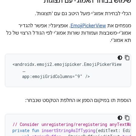
שימוש בבוחר האמוג'י עם תצוגות
הכלי לבחירת אמוג'י פועל היטב גם עם 'תצוגות'.
מנפחים את
EmojiPickerView
. אופציונלי: אפשר להגדיר
אמוג'י-משבצות ועמודות שורות אמוג'י לפי הגודל הרצוי של כל
תא אמוג'י.
app:emojiGridColumns="9"
הוספת תו במיקום הסמן או החלפת הטקסט שנבחר:
// Consider unregistering/reregistering anyTextWat
private
fun
insertStringAsIfTyping
(
editText
:
EditT