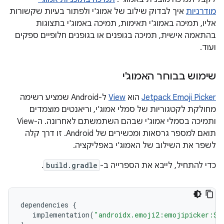
מודרניות
איך לבדוק שילוב של אמוג'י ולפתור בעיות שקשורות
אליו, תמיכה באמוג'י תאימות, תמיכה באמוג'י בתצוגות
בהתאמה אישית, תמיכה בגופנים או בגופנים חלופיים ספקים
ועוד.
שימוש בבוחר האמוג'י
Jetpack Emoji Picker
הוא
View
ל-Android שמציע רשימה
מחולקת לקטגוריות של סמלי אמוג'י, וריאנטים מוצמדים
ותמיכה בסמלי אמוג'י שבהם השתמשתם לאחרונה. ה-View
תואם למספר גרסאות ומכשירים של Android. זו דרך קלה
לשפר את השילוב של האמוג'י באפליקציה.
כדי להתחיל, לייבא את הספרייה ב-
build.gradle
.
dependencies
{
implementation
(
"androidx.emoji2:emojipicker:
$
v