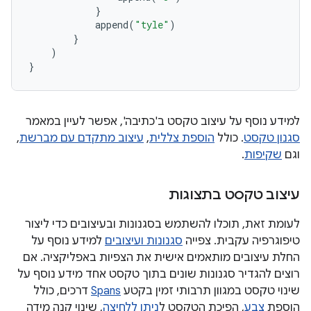
}
append
(
"tyle"
)
}
)
}
למידע נוסף על עיצוב טקסט ב'כתיבה', אפשר לעיין במאמר
סגנון טקסט
. כולל
הוספת צללית
,
עיצוב מתקדם עם מברשת
,
וגם
שקיפות
.
עיצוב טקסט בתצוגות
לעומת זאת, תוכלו להשתמש בסגנונות ובעיצובים כדי ליצור
טיפוגרפיה עקבית. צפייה
סגנונות ועיצובים
למידע נוסף על
החלת עיצובים מותאמים אישית את הצפיות באפליקציה. אם
רוצים להגדיר סגנונות שונים בתוך טקסט אחד מידע נוסף על
שינוי טקסט במגוון תרבותי זמין בקטע
Spans
דרכים, כולל
הוספת
צבע
, הפיכת הטקסט ל
ניתן ללחיצה
, שינוי קנה מידה