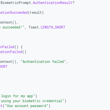
BiometricPrompt
.
AuthenticationResult
?
cationSucceeded
(
result
)
Context
(),
n succeeded!"
,
Toast
.
LENGTH_SHORT
onFailed
()
{
cationFailed
()
Context
(),
"Authentication failed"
,
HORT
 login for my app"
)
 using your biometric credential"
)
xt
(
"Use account password"
)