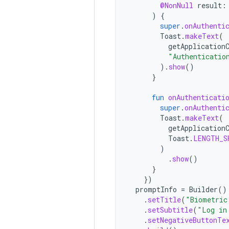
@NonNull
result
:
)
{
super
.
onAuthenti
Toast
.
makeText
(
getApplication
"Authenticatio
).
show
()
}
fun
onAuthenticati
super
.
onAuthenti
Toast
.
makeText
(
getApplication
Toast
.
LENGTH_S
)
.
show
()
}
})
promptInfo
=
Builder
()
.
setTitle
(
"Biometric
.
setSubtitle
(
"Log in
.
setNegativeButtonTe