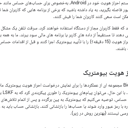
برای محافظت از سیستم احراز هویت خود در Android، به‌خصوص برای حس
ور فاصله بگیرید. به یاد داشته باشید که برخی از برنامه هایی که کاربران شم
مکن است سعی کنند کاربران شما را فیش کنند.
 که فقط کاربران مجاز از دستگاه استفاده خواهند کرد. سرقت تلفن یک مشکل 
 دهند تا مستقیماً از داده های کاربر یا برنامه های مالی سود ببرند. ما به همه
بازه زمانی معقول احراز هویت (15 دقیقه؟) را با تأیید بیومتریک اجرا کنند و قبل از اقد
باشند.
ز هویت بیومتریک
کتابخانه Biometrics مجموعه ای از عملکردها را برای نمایش درخواست احراز هویت بیوم
این حال، می‌توان پیام‌های بیومتریک را طوری پیکربندی کرد که به LSKF بازگردد، که
ای حساس، توصیه می‌کنیم که بیومتریک به پین ​​برگردد و پس از اتمام تلاش‌های 
اره با رمز عبور وارد شوند یا حساب‌ها را بازنشانی کنند. بازنشانی حساب باید به
رسی نیستند (بهترین روش در زیر).