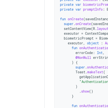
private
var
biometricPro
private
var
promptInfo
:
fun
onCreate
(
savedInstan
super
.
onCreate
(
savedIn
setContentView
(
R
.
layou
executor
=
ContextComp
biometricPrompt
=
Biom
executor
,
object
:
A
fun
onAuthenticati
errorCode
:
Int
,
@NonNull
errStri
)
{
super
.
onAuthenti
Toast
.
makeText
(
getApplication
"Authenticatio
)
.
show
()
}
fun
onAuthenticati