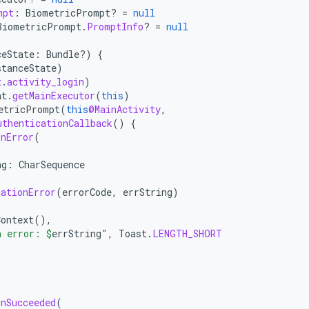
mpt
:
BiometricPrompt? 
=
null
BiometricPrompt
.
PromptInfo
?
=
null
ceState
:
Bundle?)
{
stanceState
)
t
.
activity_login
)
at
.
getMainExecutor
(
this
)
etricPrompt
(
this
@MainActivity
,
uthenticationCallback
()
{
onError
(
ng
:
CharSequence
cationError
(
errorCode
,
errString
)
Context
(),
n error: 
$
errString
"
,
Toast
.
LENGTH_SHORT
onSucceeded
(