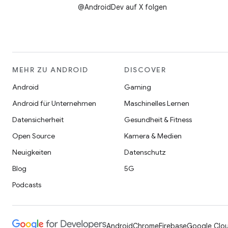
@AndroidDev auf X folgen
MEHR ZU ANDROID
DISCOVER
Android
Gaming
Android für Unternehmen
Maschinelles Lernen
Datensicherheit
Gesundheit & Fitness
Open Source
Kamera & Medien
Neuigkeiten
Datenschutz
Blog
5G
Podcasts
Android
Chrome
Firebase
Google Clou