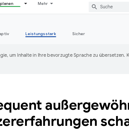
 planen
Mehr
aptiv
Leistungsstark
Sicher
ie, um Inhalte in Ihre bevorzugte Sprache zu übersetzen.
equent außergewöhn
zererfahrungen scha