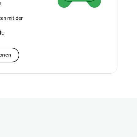
n
en mit der
t.
ionen