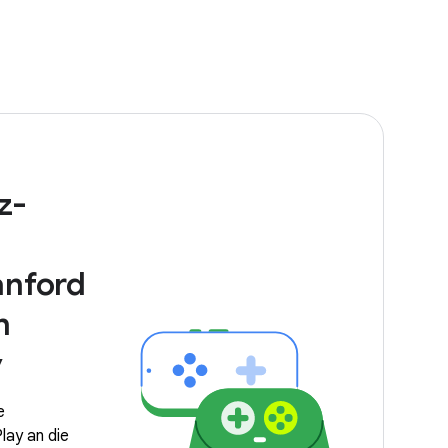
z-
anford
n
y
e
lay an die