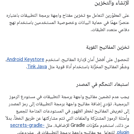
الإنشاء والتخزين
على المطوّرين التعامل مع تخزين مفتاح واجهة برمجة التطبيقات باعتباره
عنصرًا مهمًا في حماية البيانات وخصوصية المستخدمين باستخدام نهج
دفاعي متعدد الطبقات.
تخزين المفاتيح القوية
للحصول على أفضل أمان لإدارة المفاتيح، استخدِم
Android Keystore
،
وشفِّر المفاتيح المخزَّنة باستخدام أداة قوية مثل
Tink Java
.
استبعاد التحكّم في المصدر
يجب عدم تضمين مفاتيح واجهة برمجة التطبيقات في مستودع الرموز
البرمجية. تؤدي إضافة مفاتيح واجهة برمجة التطبيقات إلى رمز المصدر
إلى تعريض المفاتيح لخطر الظهور في المستودعات المتاحة للجميع
وأمثلة الرموز المشترَكة والملفات التي تتم مشاركتها عن طريق الخطأ. بدلاً
من ذلك، استخدِم مكوّنات Gradle الإضافية، مثل
secrets-gradle-
plugin
، للتعامل مع مفاتيح واجهة برمجة التطبيقات في مشروعك.