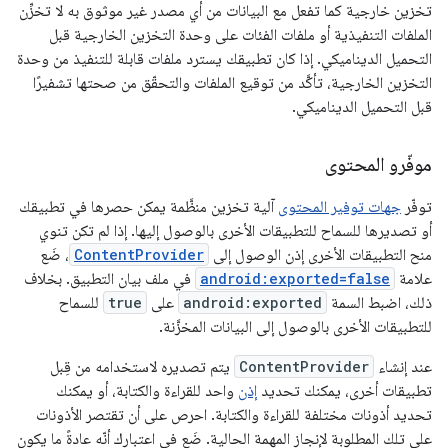
تخزين خارجية كما تفعل مع البيانات من أي مصدر غير موثوق به لا تخزِّن
الملفات التنفيذية أو ملفات الفئات على وحدة التخزين الخارجية قبل
التحميل الديناميكي. إذا كان تطبيقك يسترد ملفات قابلة للتنفيذ من وحدة
التخزين الخارجية، تأكَّد من توقيع الملفات والتحقّق من صحتها تشفيرًا
قبل التحميل الديناميكي.
موفّرو المحتوى
توفّر
جهات توفير المحتوى
آلية تخزين منظَّمة يمكن حصرها في تطبيقك
أو تصديرها للسماح للتطبيقات الأخرى بالوصول إليها. إذا لم تكن تنوي
منح التطبيقات الأخرى إذن الوصول إلى
ContentProvider
، ضَع
علامة
android:exported=false
في ملف بيان التطبيق. بخلاف
ذلك، اضبط السمة
android:exported
على
true
للسماح
للتطبيقات الأخرى بالوصول إلى البيانات المخزَّنة.
عند إنشاء
ContentProvider
يتم تصديره لاستخدامه من قِبل
تطبيقات أخرى، يمكنك تحديد
إذن
واحد للقراءة والكتابة، أو يمكنك
تحديد أذونات مختلفة للقراءة والكتابة. احرص على أن تقتصر الأذونات
على تلك المطلوبة لإنجاز المهمة الحالية. ضَع في اعتبارك أنّه عادةً ما يكون