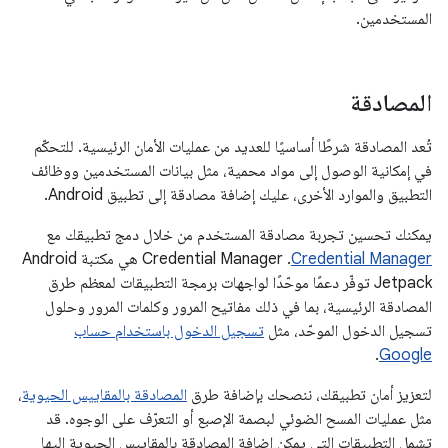
المستخدمين.
المصادقة
تُعد المصادقة شرطًا أساسيًا للعديد من عمليات الأمان الرئيسية. للتحكّم
في إمكانية الوصول إلى مواد محمية، مثل بيانات المستخدمين ووظائف
التطبيق والموارد الأخرى، عليك إضافة مصادقة إلى تطبيق Android.
يمكنك تحسين تجربة مصادقة المستخدم من خلال دمج تطبيقك مع
Credential Manager
. ‫Credential Manager هي مكتبة Android
Jetpack توفّر دعمًا موحّدًا لواجهات برمجة التطبيقات لمعظم طرق
المصادقة الرئيسية، بما في ذلك مفاتيح المرور وكلمات المرور وحلول
تسجيل الدخول الموحّد، مثل
تسجيل الدخول باستخدام حساب
.
Google
لتعزيز أمان تطبيقك، ننصحك بإضافة طرق
المصادقة بالمقاييس الحيوية
،
مثل عمليات المسح الضوئي لبصمة الإصبع أو التعرّف على الوجوه. قد
تشمل التطبيقات التي يمكن إضافة المصادقة بالمقاييس الحيوية إليها