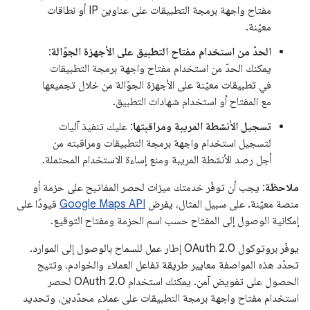
مفتاح واجهة برمجة التطبيقات على عناوين IP أو نطاقات
معيّنة.
الحدّ من استخدام مفتاح التطبيق على الأجهزة الجوّالة
:
يمكنك الحدّ من استخدام مفتاح واجهة برمجة التطبيقات
في تطبيقات معيّنة على الأجهزة الجوّالة من خلال تجميعها
مع المفتاح أو استخدام شهادات التطبيق.
تسجيل الأنشطة المريبة ومراقبتها
: عليك تنفيذ آليات
لتسجيل استخدام واجهة برمجة التطبيقات ومراقبته من
أجل رصد الأنشطة المريبة ومنع إساءة الاستخدام المحتملة.
ملاحظة
: يجب أن توفّر خدمتك ميزات لحصر المفاتيح على حزمة أو
منصة معيّنة. على سبيل المثال، يفرض
Google Maps API
قيودًا على
إمكانية الوصول إلى المفتاح حسب اسم الحزمة ومفتاح التوقيع.
يوفّر بروتوكول OAuth 2.0 إطار عمل للسماح بالوصول إلى الموارد.
تحدّد هذه المواصفة معايير طريقة تفاعل العملاء والخوادم، وتتيح
الحصول على تفويض آمن. يمكنك استخدام OAuth 2.0 لحصر
استخدام مفتاح واجهة برمجة التطبيقات على عملاء محدّدين، وتحديد