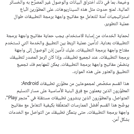
وخيمة، بما في ذلك اختراق البيانات والوصول غير المصرّح به والخسائر
المالية. لمنع حدوث مثل هذه السيناريوهات، على المطوّرين اتّباع
استراتيجيات آمنة للتعامل مع مفاتيح واجهة برمجة التطبيقات طوال
عملية التطوير.
لحماية الخدمات من إساءة الاستخدام، يجب حماية مفاتيح واجهة برمجة
التطبيقات بعناية. لتأمين عملية الربط بين التطبيق والخدمة التي تستخدم
مفتاح واجهة برمجة التطبيقات، عليك تأمين إذن الوصول إلى واجهة
برمجة التطبيقات. عند تجميع تطبيقك، وإذا كان الرمز المصدر لتطبيقك
يتضمّن مفاتيح واجهة برمجة التطبيقات، يمكن للمهاجم فك تجميع
التطبيق والعثور على هذه الموارد.
هذا القسم مخصّص لمجموعتَين من مطوّري تطبيقات Android:
المطوّرون الذين يعملون مع فِرق البنية الأساسية على مسار التسليم
المتواصل، والمطوّرون الذين ينشرون تطبيقات مستقلة في "متجر Play".
يوضّح هذا القسم أفضل الممارسات المتعلّقة بكيفية التعامل مع مفاتيح
واجهة برمجة التطبيقات، حتى يتمكّن تطبيقك من التواصل مع الخدمات
بشكل آمن.