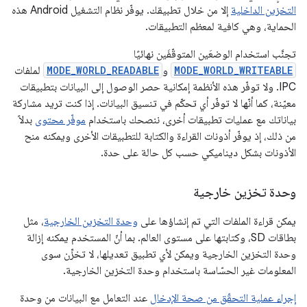
التخزين الداخلية
إلا من خلال تطبيقك. يوفّر نظام التشغيل Android هذه
الحماية، وهي كافية لمعظم التطبيقات.
تجنَّب استخدام الوضعَين المتوقّفَين نهائيًا
MODE_WORLD_WRITEABLE
و
MODE_WORLD_READABLE
لملفات
IPC. ولا توفّر هذه الأنظمة إمكانية حصر الوصول إلى البيانات بتطبيقات
معيّنة، كما أنّها لا توفّر أي تحكّم في تنسيق البيانات. إذا كنت تريد مشاركة
بياناتك مع عمليات تطبيقات أخرى، ننصحك باستخدام
موفّر محتوى
بدلاً
من ذلك، إذ يوفّر أذونات القراءة والكتابة للتطبيقات الأخرى ويمكنه منح
الأذونات بشكل ديناميكي حسب كل حالة على حدة.
وحدة تخزين خارجية
يمكن قراءة الملفات التي تم إنشاؤها على
وحدة التخزين الخارجية
، مثل
بطاقات SD، وكتابتها على مستوى العالم. بما أنّ المستخدم يمكنه إزالة
وحدة التخزين الخارجية ويمكن لأي تطبيق تعديلها، لا تخزِّن سوى
المعلومات غير الحسّاسة باستخدام وحدة التخزين الخارجية.
إجراء عملية التحقّق من صحة الإدخال
عند التعامل مع البيانات من وحدة