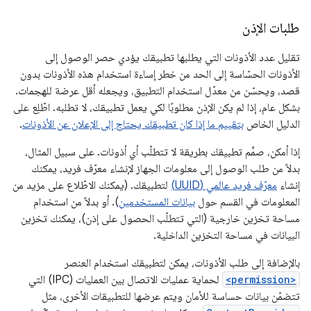
طلبات الإذن
تقليل عدد الأذونات التي يطلبها تطبيقك يؤدي حصر الوصول إلى
الأذونات الحسّاسة إلى الحد من خطر إساءة استخدام هذه الأذونات بدون
قصد، ويحسّن من معدّل استخدام التطبيق، ويجعله أقل عرضة للهجمات.
بشكل عام، إذا لم يكن الإذن مطلوبًا لكي يعمل تطبيقك، لا تطلبه. اطّلِع على
الدليل الخاص
بتقييم ما إذا كان تطبيقك يحتاج إلى الإعلان عن الأذونات
.
إذا أمكن، صمِّم تطبيقك بطريقة لا تتطلّب أي أذونات. على سبيل المثال،
بدلاً من طلب الوصول إلى معلومات الجهاز لإنشاء معرّف فريد، يمكنك
إنشاء
معرّف فريد عالمي (UUID)
لتطبيقك. (يمكنك الاطّلاع على مزيد من
المعلومات في القسم حول
بيانات المستخدمين
). أو بدلاً من استخدام
مساحة تخزين خارجية (التي تتطلّب الحصول على إذن)، يمكنك تخزين
البيانات في مساحة التخزين الداخلية.
بالإضافة إلى طلب الأذونات، يمكن لتطبيقك استخدام العنصر
<permission>
لحماية عمليات الاتصال بين العمليات (IPC) التي
تتضمّن بيانات حساسة للأمان ويتم عرضها للتطبيقات الأخرى، مثل