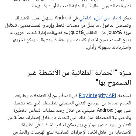
تطبيقات الشؤون المالية أو الرعاية الصحية أو إدارة الهوية.
يمكن
لإطار عمل الملء التلقائي
في Android تسهيل عملية الاشتراك
وتسجيل الدخول، ما يقلّل من معدلات الخطأ وإزعاج المستخدمين. تتكامل
ميزة &quot;الملء التلقائي&quot; مع تطبيقات إدارة كلمات المرور، ما
يتيح للمستخدمين اختيار كلمات مرور معقّدة وعشوائية يمكن تخزينها
واستردادها بسهولة وأمان.
ميزة "الحماية التلقائية من الأنشطة غير
المسموح بها"
تساعدك
Play Integrity API
في التحقّق من أنّ التفاعلات وطلبات
الخادم صادرة من البرنامج الثنائي الحقيقي لتطبيقك الذي يتم تشغيله
على جهاز Android حقيقي. من خلال رصد عمليات التفاعل الخطيرة
والاحتيالية المحتمَلة، مثل تلك التي تحدث من خلال إصدارات معدَّلة من
التطبيق وبيئات غير موثوق بها، يمكن لخادم الخلفية في تطبيقك
الاستجابة من خلال اتّخاذ الإجراءات المناسبة لمنع الهجمات والحدّ من