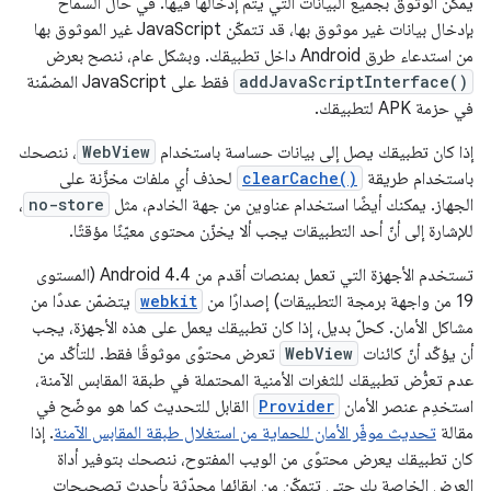
يمكن الوثوق بجميع البيانات التي يتم إدخالها فيها. في حال السماح
بإدخال بيانات غير موثوق بها، قد تتمكّن JavaScript غير الموثوق بها
من استدعاء طرق Android داخل تطبيقك. وبشكل عام، ننصح بعرض
addJavaScriptInterface()
فقط على JavaScript المضمّنة
في حزمة APK لتطبيقك.
إذا كان تطبيقك يصل إلى بيانات حساسة باستخدام
WebView
، ننصحك
باستخدام طريقة
clearCache()
لحذف أي ملفات مخزَّنة على
الجهاز. يمكنك أيضًا استخدام عناوين من جهة الخادم، مثل
no-store
،
للإشارة إلى أنّ أحد التطبيقات يجب ألا يخزّن محتوى معيّنًا مؤقتًا.
تستخدم الأجهزة التي تعمل بمنصات أقدم من Android 4.4 (المستوى
19 من واجهة برمجة التطبيقات) إصدارًا من
webkit
يتضمّن عددًا من
مشاكل الأمان. كحلّ بديل، إذا كان تطبيقك يعمل على هذه الأجهزة، يجب
أن يؤكّد أنّ كائنات
WebView
تعرض محتوًى موثوقًا فقط. للتأكّد من
عدم تعرُّض تطبيقك للثغرات الأمنية المحتملة في طبقة المقابس الآمنة،
استخدِم عنصر الأمان
Provider
القابل للتحديث كما هو موضّح في
مقالة
تحديث موفّر الأمان للحماية من استغلال طبقة المقابس الآمنة
. إذا
كان تطبيقك يعرض محتوًى من الويب المفتوح، ننصحك بتوفير أداة
العرض الخاصة بك حتى تتمكّن من إبقائها محدّثة بأحدث تصحيحات