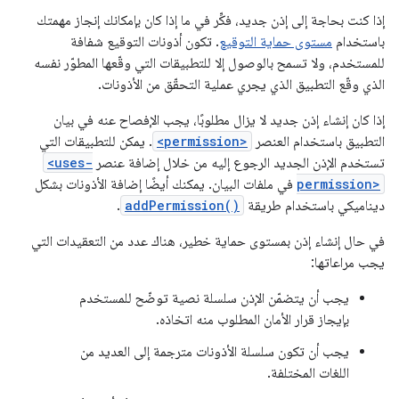
إذا كنت بحاجة إلى إذن جديد، فكِّر في ما إذا كان بإمكانك إنجاز مهمتك
باستخدام
مستوى حماية التوقيع
. تكون أذونات التوقيع شفافة
للمستخدم، ولا تسمح بالوصول إلا للتطبيقات التي وقّعها المطوّر نفسه
الذي وقّع التطبيق الذي يجري عملية التحقّق من الأذونات.
إذا كان إنشاء إذن جديد لا يزال مطلوبًا، يجب الإفصاح عنه في بيان
التطبيق باستخدام العنصر
<permission>
. يمكن للتطبيقات التي
تستخدم الإذن الجديد الرجوع إليه من خلال إضافة عنصر
<uses-
permission>
في ملفات البيان. يمكنك أيضًا إضافة الأذونات بشكل
ديناميكي باستخدام طريقة
addPermission()
.
في حال إنشاء إذن بمستوى حماية خطير، هناك عدد من التعقيدات التي
يجب مراعاتها:
يجب أن يتضمّن الإذن سلسلة نصية توضّح للمستخدم
بإيجاز قرار الأمان المطلوب منه اتخاذه.
يجب أن تكون سلسلة الأذونات مترجمة إلى العديد من
اللغات المختلفة.