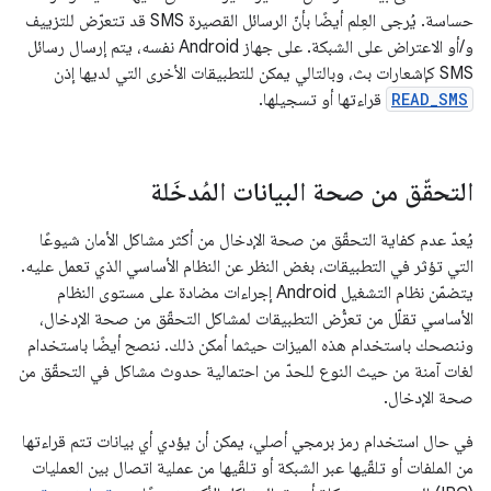
حساسة. يُرجى العِلم أيضًا بأنّ الرسائل القصيرة SMS قد تتعرّض للتزييف
و/أو الاعتراض على الشبكة. على جهاز Android نفسه، يتم إرسال رسائل
SMS كإشعارات بث، وبالتالي يمكن للتطبيقات الأخرى التي لديها إذن
READ_SMS
قراءتها أو تسجيلها.
التحقّق من صحة البيانات المُدخَلة
يُعدّ عدم كفاية التحقّق من صحة الإدخال من أكثر مشاكل الأمان شيوعًا
التي تؤثر في التطبيقات، بغض النظر عن النظام الأساسي الذي تعمل عليه.
يتضمّن نظام التشغيل Android إجراءات مضادة على مستوى النظام
الأساسي تقلّل من تعرُّض التطبيقات لمشاكل التحقّق من صحة الإدخال،
وننصحك باستخدام هذه الميزات حيثما أمكن ذلك. ننصح أيضًا باستخدام
لغات آمنة من حيث النوع للحدّ من احتمالية حدوث مشاكل في التحقّق من
صحة الإدخال.
في حال استخدام رمز برمجي أصلي، يمكن أن يؤدي أي بيانات تتم قراءتها
من الملفات أو تلقّيها عبر الشبكة أو تلقّيها من عملية اتصال بين العمليات