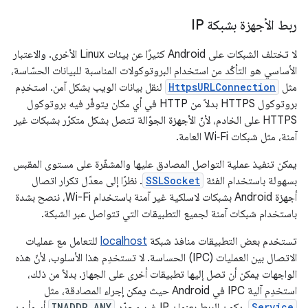
ربط الأجهزة بشبكة IP
لا تختلف الشبكات على Android كثيرًا عن بيئات Linux الأخرى. والاعتبار
الأساسي هو التأكّد من استخدام البروتوكولات المناسبة للبيانات الحسّاسة،
مثل
HttpsURLConnection
لنقل بيانات الويب بشكل آمن. استخدِم
بروتوكول HTTPS بدلاً من HTTP في أي مكان يتوفّر فيه بروتوكول
HTTPS على الخادم، لأنّ الأجهزة الجوّالة تتصل بشكل متكرّر بشبكات غير
آمنة، مثل شبكات Wi‑Fi العامة.
يمكن تنفيذ عملية التواصل المصادق عليها والمشفّرة على مستوى المقبس
بسهولة باستخدام الفئة
SSLSocket
. نظرًا إلى معدّل تكرار اتصال
أجهزة Android بشبكات لاسلكية غير آمنة باستخدام Wi-Fi، ننصح بشدة
باستخدام شبكات آمنة لجميع التطبيقات التي تتواصل عبر الشبكة.
تستخدم بعض التطبيقات منافذ شبكة
localhost
للتعامل مع عمليات
الاتصال بين العمليات (IPC) الحساسة. لا تستخدِم هذا الأسلوب، لأنّ هذه
الواجهات يمكن أن تصل إليها تطبيقات أخرى على الجهاز. بدلاً من ذلك،
استخدِم آلية IPC في Android حيث يمكن إجراء المصادقة، مثل
Service
. يكون الربط بعنوان IP غير محدّد
INADDR_ANY
أسوأ من