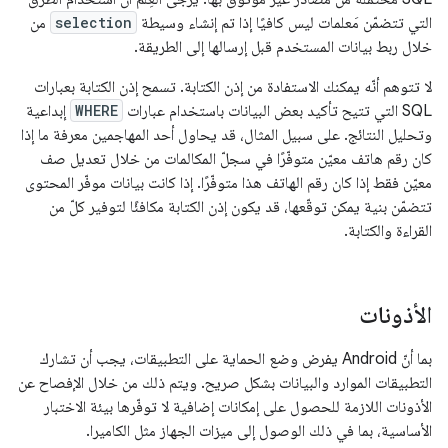
التي تتضمّن مَعلمات ليس كافيًا إذا تم إنشاء وسيطة
selection
من
خلال ربط بيانات المستخدم قبل إرسالها إلى الطريقة.
لا تتوهم أنّه يمكنك الاستفادة من إذن الكتابة. تسمح إذن الكتابة بعبارات
SQL التي تتيح تأكيد بعض البيانات باستخدام عبارات
WHERE
إبداعية
وتحليل النتائج. على سبيل المثال، قد يحاول أحد المهاجمين معرفة ما إذا
كان رقم هاتف معيّن متوفّرًا في سجلّ المكالمات من خلال تعديل صف
معيّن فقط إذا كان رقم الهاتف هذا متوفّرًا. إذا كانت بيانات موفّر المحتوى
تتضمّن بنية يمكن توقّعها، قد يكون إذن الكتابة مكافئًا لتوفير كلّ من
القراءة والكتابة.
الأذونات
بما أنّ Android يفرض وضع الحماية على التطبيقات، يجب أن تشارك
التطبيقات الموارد والبيانات بشكل صريح. ويتم ذلك من خلال الإفصاح عن
الأذونات اللازمة للحصول على إمكانات إضافية لا توفّرها بيئة الاختبار
الأساسية، بما في ذلك الوصول إلى ميزات الجهاز مثل الكاميرا.