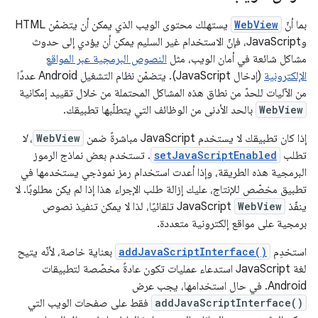
بما أنّ
WebView
يستهلك محتوى الويب الذي يمكن أن يتضمّن HTML
وJavaScript، فإنّ الاستخدام غير السليم يمكن أن يؤدي إلى حدوث
مشاكل شائعة في أمان الويب، مثل
النصوص البرمجية عبر المواقع
الإلكترونية
(إدخال JavaScript). يتضمّن نظام التشغيل Android عددًا
من الآليات للحدّ من نطاق هذه المشاكل المحتملة من خلال تقييد إمكانية
WebView
بالحد الأدنى من الوظائف التي يتطلّبها تطبيقك.
إذا كان تطبيقك لا يستخدم JavaScript مباشرةً ضمن
WebView
،
لا
تطلب
setJavaScriptEnabled
. تستخدم بعض نماذج الرموز
البرمجية هذه الطريقة، وإذا أعدت استخدام رمز نموذجي يستخدمها في
تطبيق مخصّص للإنتاج، عليك إزالة طلب الإجراء هذا إذا لم يكن مطلوبًا. لا
ينفّذ
WebView
JavaScript تلقائيًا، لذا لا يمكن تنفيذ نصوص
برمجية على مواقع إلكترونية متعددة.
استخدِم
addJavaScriptInterface()
بعناية خاصة، لأنّه يتيح
لغة JavaScript استدعاء عمليات تكون عادةً مخصّصة لتطبيقات
Android. في حال استخدامها، يجب عرض
addJavaScriptInterface()
فقط على صفحات الويب التي