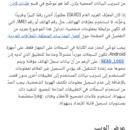
من تسريب البيانات المحمية بإذن، كما هو موضّح في قسم
طلبات الإذن
.
إذا كان المعرّف الفريد العام (GUID) مطلوبًا، أنشئ رقمًا كبيرًا وفريدًا
وخزِّنه. لا تستخدِم معرّفات الهواتف، مثل رقم الهاتف أو رقم IMEI، التي
قد تكون مرتبطة بمعلومات شخصية. نتناول هذا الموضوع بمزيد من
التفصيل في الصفحة حول
أفضل الممارسات المتعلّقة بالمعرِّفات الفريدة
.
يجب توخّي الحذر عند الكتابة في السجلات على الجهاز فقط. على أجهزة
Android، تكون السجلات مورداً مشتركاً ومتاحة للتطبيق الذي لديه إذن
READ_LOGS
. على الرغم من أنّ بيانات سجلّ الهاتف مؤقتة ويتم
محوها عند إعادة التشغيل، قد يؤدي التسجيل غير الملائم لمعلومات
المستخدم إلى تسريب بيانات المستخدم إلى تطبيقات أخرى بدون قصد.
بالإضافة إلى عدم تسجيل معلومات تكشف الهوية الشخصية، يجب الحدّ
من استخدام السجلّات في التطبيقات المتاحة للجميع. لتنفيذ ذلك
بسهولة، استخدِم علامات تصحيح الأخطاء وفئات
Log
مخصّصة
بمستويات تسجيل قابلة للإعداد بسهولة.
عرض الويب