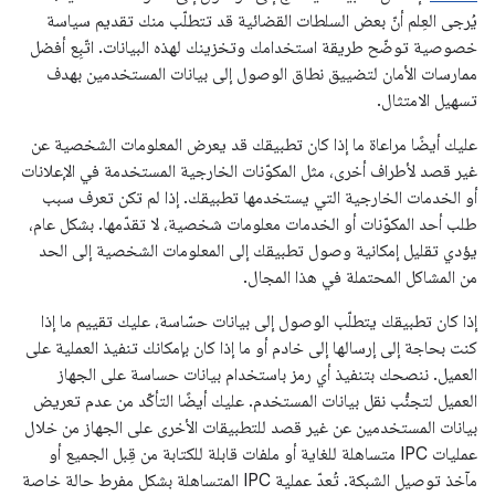
يُرجى العِلم أنّ بعض السلطات القضائية قد تتطلّب منك تقديم سياسة
خصوصية توضّح طريقة استخدامك وتخزينك لهذه البيانات. اتّبِع أفضل
ممارسات الأمان لتضييق نطاق الوصول إلى بيانات المستخدمين بهدف
تسهيل الامتثال.
عليك أيضًا مراعاة ما إذا كان تطبيقك قد يعرض المعلومات الشخصية عن
غير قصد لأطراف أخرى، مثل المكوّنات الخارجية المستخدمة في الإعلانات
أو الخدمات الخارجية التي يستخدمها تطبيقك. إذا لم تكن تعرف سبب
طلب أحد المكوّنات أو الخدمات معلومات شخصية، لا تقدّمها. بشكل عام،
يؤدي تقليل إمكانية وصول تطبيقك إلى المعلومات الشخصية إلى الحد
من المشاكل المحتملة في هذا المجال.
إذا كان تطبيقك يتطلّب الوصول إلى بيانات حسّاسة، عليك تقييم ما إذا
كنت بحاجة إلى إرسالها إلى خادم أو ما إذا كان بإمكانك تنفيذ العملية على
العميل. ننصحك بتنفيذ أي رمز باستخدام بيانات حساسة على الجهاز
العميل لتجنُّب نقل بيانات المستخدم. عليك أيضًا التأكّد من عدم تعريض
بيانات المستخدمين عن غير قصد للتطبيقات الأخرى على الجهاز من خلال
عمليات IPC متساهلة للغاية أو ملفات قابلة للكتابة من قِبل الجميع أو
مآخذ توصيل الشبكة. تُعدّ عملية IPC المتساهلة بشكل مفرط حالة خاصة