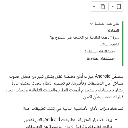
على هذه الصفحة
المصادقة
ميزة "الحماية التلقائية من الأنشطة غير المسموح بها"
تخزين البيانات
وحدة التخزين الداخلية
وحدة تخزين خارجية
يتضمّن Android ميزات أمان مضمّنة تقلّل بشكل كبير من معدّل حدوث
مشاكل أمان التطبيقات وتأثيرها. تم تصميم النظام بحيث يمكنك عادةً
إنشاء تطبيقاتك باستخدام أذونات النظام والملفات التلقائية وتجنُّب اتخاذ
قرارات صعبة بشأن الأمان.
تساعدك ميزات الأمان الأساسية التالية في إنشاء تطبيقات آمنة:
بيئة الاختبار المعزولة لتطبيقات Android، التي تفصل
بيانات تطبيقك وتنفيذ الرموز البرمجية عن التطبيقات