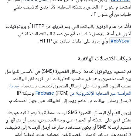
استخدام عنوان IP الخاص بالشبكة المحلية، لأنّه يتيح لتطبيقك تلقّي
طلبات من أي عنوان IP.
تأكَّد من عدم الوثوق بالبيانات التي يتم تنزيلها من HTTP أو بروتوكولات
أخرى غير آمنة. ويشمل ذلك التحقّق من صحة البيانات المدخلة في
WebView
وأي ردود على طلبات صادرة عن HTTP.
شبكات الاتصالات الهاتفية
تم تصميم بروتوكول خدمة الرسائل القصيرة (SMS) في الأساس للتواصل
بين المستخدمين، وهو غير مناسب للتطبيقات التي تريد نقل البيانات.
بسبب القيود المفروضة على الرسائل القصيرة، ننصحك باستخدام
خدمة
المراسلة عبر السحابة الإلكترونية من Firebase
(FCM) وشبكة IP
لإرسال رسائل البيانات من خادم ويب إلى تطبيقك على جهاز المستخدم.
يُرجى العِلم أنّ الرسائل القصيرة SMS ليست مشفّرة ولا يتم تأكيد هويتك
بشكل قوي على الشبكة أو الجهاز. على وجه الخصوص، يجب أن يتوقّع أي
مستلِم لرسالة SMS أن يكون مستخدم ضار قد أرسل الرسالة إلى تطبيقك.
لا تعتمد على بيانات الرسائل القصيرة غير المصادق عليها لتنفيذ أوامر