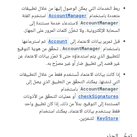
ربط الخدمات التي يمكن الوصول إليها من خلال تطبيقات
متعددة باستخدام
AccountManager
استخدِم الفئة
AccountManager
لاستدعاء خدمة مستندة إلى
السحابة الإلكترونية، ولا تخزِّن كلمات المرور على الجهاز.
قبل تمرير بيانات الاعتماد إلى
Account
تم استرجاعها
باستخدام
AccountManager
، تحقَّق من هوية التوقيع
للتطبيق الذي يتم استدعاؤه حتى لا تمرّر بيانات الاعتماد عن
غير قصد إلى تطبيق ضار أو غير مصرّح به.
إذا كانت بيانات الاعتماد تُستخدم فقط من خلال التطبيقات
التي تنشئها، يمكنك التحقّق من التطبيق الذي يصل إلى
AccountManager
باستخدام
checkSignatures
أو عمليات التحقّق من الأذونات
المستندة إلى التوقيع. بدلاً من ذلك، إذا كان تطبيق واحد
فقط يستخدم بيانات الاعتماد، يمكنك استخدام
KeyStore
للتخزين.
توخّي الحذر