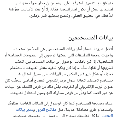
تتوافق مع التنسيق المتوقّع. على الرغم من أنّ حظر أحرف معيّنة أو
استبدالها يمكن أن يكون استراتيجية فعّالة، إلا أنّ هذه الأساليب معرّضة
للأخطاء في التطبيق العملي، وننصح بتجنّبها قدر الإمكان.
بيانات المستخدمين
أفضل طريقة لضمان أمان بيانات المستخدمين هي الحدّ من استخدام
واجهات برمجة التطبيقات التي يمكنها الوصول إلى المعلومات الحسّاسة أو
الشخصية. إذا كان بإمكانك الوصول إلى بيانات المستخدمين، تجنَّب
تخزينها أو نقلها. حدِّد ما إذا كان يمكن تنفيذ منطق تطبيقك باستخدام
تجزئة أو شكل غير قابل للعكس من البيانات. على سبيل المثال، قد
يستخدم تطبيقك تجزئة عنوان بريد إلكتروني كمفتاح أساسي لتجنُّب نقل
عنوان البريد الإلكتروني أو تخزينه. يقلّل ذلك من فرص الكشف عن البيانات
عن غير قصد، كما يقلّل من فرص محاولة المهاجمين استغلال تطبيقك.
عليك مصادقة المستخدم كلما كان الوصول إلى البيانات الخاصة مطلوبًا،
واستخدام طرق مصادقة حديثة، مثل
مفاتيح المرور
و
مدير بيانات
الاعتماد
. إذا كان تطبيقك يحتاج إلى الوصول إلى معلومات شخصية،