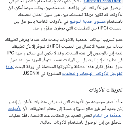
ContentProvider
. بشكل عام، ننصح باستخدام عناصر تحكّم في
الوصول غير الأذونات التي يؤكّدها المستخدمون، وذلك حيثما أمكن، لأنّ
الأذونات قد تكون مربكة للمستخدمين. على سبيل المثال، ننصحك
باستخدام
مستوى حماية التوقيع
في الأذونات الخاصة بالتواصل بين
العمليات (IPC) بين التطبيقات التي يوفّرها مطوّر واحد.
عدم تسريب البيانات المحمية بالأذونات يحدث ذلك عندما يعرض تطبيقك
بيانات عبر عملية الاتصال بين العمليات (IPC) لا تتوفّر إلا لأنّ تطبيقك
لديه إذن بالوصول إلى هذه البيانات. وقد لا يكون لدى عملاء واجهة IPC
في تطبيقك إذن الوصول إلى البيانات نفسه. تتوفّر المزيد من التفاصيل
حول معدّل تكرار هذه المشكلة وتأثيراتها المحتملة في ورقة البحث
إعادة
تفويض الأذونات: الهجمات والدفاعات
المنشورة في USENIX.
تعريفات الأذونات
حدِّد أصغر مجموعة من الأذونات التي تستوفي متطلبات الأمان. إنّ إنشاء
إذن جديد أمر غير شائع نسبيًا بالنسبة إلى معظم التطبيقات، لأنّ
الأذونات
المحدّدة من النظام
تغطي العديد من الحالات. عند الاقتضاء، نفِّذ عمليات
التحقّق من إذن الوصول باستخدام الأذونات الحالية.