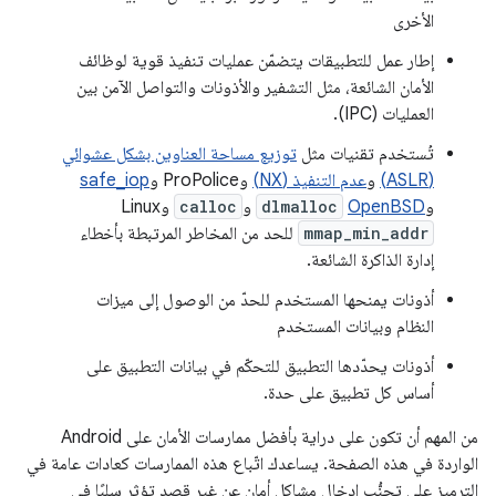
الأخرى
إطار عمل للتطبيقات يتضمّن عمليات تنفيذ قوية لوظائف
الأمان الشائعة، مثل التشفير والأذونات والتواصل الآمن بين
العمليات (IPC).
تُستخدم تقنيات مثل
توزيع مساحة العناوين بشكل عشوائي
(ASLR)
و
عدم التنفيذ (NX)
وProPolice و
safe_iop
و
OpenBSD
dlmalloc
و
calloc
وLinux
mmap_min_addr
للحد من المخاطر المرتبطة بأخطاء
إدارة الذاكرة الشائعة.
أذونات يمنحها المستخدم للحدّ من الوصول إلى ميزات
النظام وبيانات المستخدم
أذونات يحدّدها التطبيق للتحكّم في بيانات التطبيق على
أساس كل تطبيق على حدة.
من المهم أن تكون على دراية بأفضل ممارسات الأمان على Android
الواردة في هذه الصفحة. يساعدك اتّباع هذه الممارسات كعادات عامة في
الترميز على تجنُّب إدخال مشاكل أمان عن غير قصد تؤثر سلبًا في