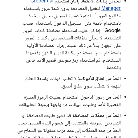
تخزين بيانات الاعتماد بأمان
استخدِم
Credential
Manager
لتفعيل المصادقة بدون كلمة مرور باستخدام
مفاتيح المرور أو لتنفيذ عملية تسجيل دخول موحّدة
باستخدام أنظمة مثل "تسجيل الدخول باستخدام حساب
Google". إذا كان عليك استخدام مصادقة كلمات المرور
التقليدية، لا تخزِّن معرّفات المستخدمين وكلمات المرور
على الجهاز. بدلاً من ذلك، عليك إجراء المصادقة الأولية
باستخدام اسم المستخدم وكلمة المرور اللذين يقدّمهما
المستخدم، ثم استخدام رمز تفويض قصير الأمد خاص
بالخدمة.
الحدّ من نطاق الأذونات
: لا تطلب أذونات واسعة النطاق
لمهمة لا تتطلّب سوى نطاق أضيق.
الحدّ من رموز الدخول
: استخدام عمليات الرموز المميزة
القصيرة الأمد وطلبات البيانات من واجهة برمجة التطبيقات
الحدّ من معدّلات المصادقة
قد تشير طلبات المصادقة أو
التفويض السريعة والمتتالية إلى هجوم القوة العمياء. يجب
الحدّ من هذه المعدّلات إلى عدد مرات معقولة مع السماح في
الوقت نفسه بتوفير تجربة تطبيق عملية وسهلة الاستخدام.