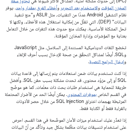
(IPC) إلى حدوث مشكلة أمنية. المشاكل الأكثر شيوعًا هي
تجاوز سعة
المخزن المؤقت
و
الاستخدام بعد التحرير
و
أخطاء الفرق بمقدار واحد
. يوفر
نظام التشغيل Android عددًا من التقنيات، مثل ASLR و"منع تنفيذ
البيانات" (DEP)، التي تقلّل من إمكانية استغلال هذه الأخطاء، ولكنها لا
تحل المشكلة الأساسية. يمكنك منع حدوث هذه الثغرات من خلال التعامل
بعناية مع المؤشرات وإدارة المخازن المؤقتة.
تخضع اللغات الديناميكية المستندة إلى السلاسل، مثل JavaScript
وSQL، أيضًا لمشاكل التحقّق من صحة الإدخال بسبب أحرف الإلغاء
و
إدخال البرامج النصية
.
إذا كنت تستخدم بيانات ضمن استعلامات يتم إرسالها إلى قاعدة بيانات
SQL أو إلى مزوّد محتوى، قد تحدث مشكلة بسبب حقن SQL. وأفضل
طريقة للحماية هي استخدام طلبات بحث ذات معلَمات، كما هو موضّح
في القسم الخاص
بموفرات المحتوى
. يمكن أيضًا الحد من الأضرار المحتملة
المرتبطة بهجمات اختراق SQL Injection من خلال حصر الأذونات
بالقراءة فقط أو الكتابة فقط.
إذا تعذّر عليك استخدام ميزات الأمان الموضّحة في هذا القسم، احرص
على استخدام تنسيقات بيانات منظَّمة بشكل جيد وتأكَّد من أنّ البيانات