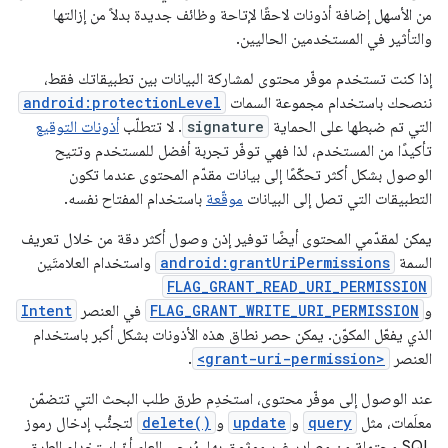
من الأسهل إضافة أذونات لاحقًا لإتاحة وظائف جديدة بدلاً من إزالتها
والتأثير في المستخدمين الحاليين.
إذا كنت تستخدم موفّر محتوى لمشاركة البيانات بين تطبيقاتك فقط،
ننصحك باستخدام مجموعة السمات
android:protectionLevel
التي تم ضبطها على الحماية
signature
. لا تتطلّب
أذونات التوقيع
تأكيدًا من المستخدم، لذا فهي توفّر تجربة أفضل للمستخدم وتتيح
الوصول بشكل أكثر تحكّمًا إلى بيانات مقدّم المحتوى عندما تكون
التطبيقات التي تصل إلى البيانات
موقّعة
باستخدام المفتاح نفسه.
يمكن لمقدّمي المحتوى أيضًا توفير إذن وصول أكثر دقة من خلال تعريف
السمة
android:grantUriPermissions
واستخدام العلامتَين
FLAG_GRANT_READ_URI_PERMISSION
و
FLAG_GRANT_WRITE_URI_PERMISSION
في العنصر
Intent
الذي يفعّل المكوّن. يمكن حصر نطاق هذه الأذونات بشكل أكبر باستخدام
العنصر
<grant-uri-permission>
.
عند الوصول إلى موفّر محتوى، استخدِم طرق طلب البحث التي تتضمّن
معلَمات، مثل
query
و
update
و
delete()
لتجنُّب إدخال رموز
SQL محتملة من مصادر غير موثوق بها. يُرجى العِلم أنّ استخدام الطرق