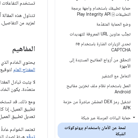
تستخدم التفاعلات ال
حماية تطبيقك باستخدام واجهة برمجة
التطبيقات Play Integrity API ⍈
تتناول هذه المقالة 
لمزيد من التفاصيل، 
وضع الحماية المتقدّمة
تجنُّب عناوين URL المعروفة للتهديدات
تحدى الزيارات الضارة باستخدام re
المفاهيم
CAPTCHA
التحقّق من أزواج المفاتيح المستنِدة إلى
يحتوي الخادم الذي يتضمّن شهادة برو
الأجهزة
المفتاح العام
لتوقيع ش
التعامل مع التشفير
لا يثبت تبادل المفت
العمل باستخدام نظام ملف تخزين مفاتيح
متعدّدة. يكون الخاد
Android
ومع ذلك، قد تستخدم 
تشغيل رمز DEX المضمّن مباشرةً من حزمة
APK
تطبيق العميل. إذا 
تعديل تطبيق العميل
حماية البيانات المرسلة عبر شبكة
لمحة عن الأمان باستخدام بروتوكولات
تعتمد الخوادم عادة
الشبكة
توقّع
هيئة إصدار الش