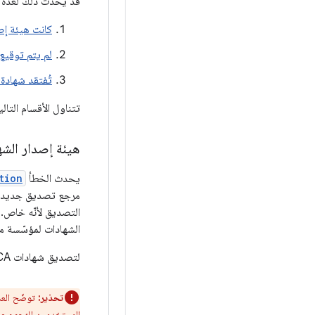
قد يحدث ذلك لعدة أ
كانت هيئة إص
لم يتم توقيع 
تُفتقد شهادة
تتناول الأقسام التا
هيئة إصدار الشه
يحدث الخطأ
tion
التصديق لأنّه خاص. 
الشهادات لمؤسّسة م
لتصديق شهادات CA المخصّصة بدون الحاجة إلى تغيير رمز تطبيقك، عليك تغيير
تحذير:
توضّح العدي