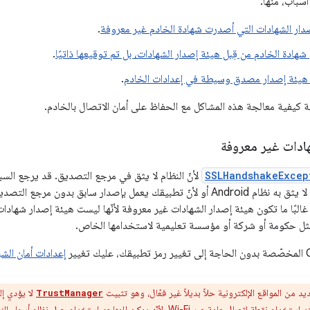
سباب، منها:
دار الشهادات التي أصدرت شهادة الخادم غير معروفة
.
شهادة الخادم من قِبل هيئة إصدار الشهادات، بل تم توقيعها ذاتيًا
.
 هيئة إصدار مصدق وسيطة في إعدادات الخادم
.
لية كيفية معالجة هذه المشاكل مع الحفاظ على أمان الاتصال بالخادم.
ادات غير معروفة
SSLHandshakeExcep
لأنّ النظام لا يثق في مرجع التصديق. قد يرجع الس
مرجع تصديق جديد لا يثق به نظام Android أو لأنّ تطبيقك يعمل بإصدار سابق بدون
غالبًا ما تكون هيئة إصدار الشهادات غير معروفة لأنّها ليست هيئة إصدار شها
ثل حكومة أو شركة أو مؤسسة تعليمية لاستخدامها الخاص.
إعدادات أمان الش
د من المواقع الإلكترونية حلاً بديلاً غير فعّال، وهو تثبيت
لا يؤدي إ
TrustManager
المستخدمين للهجوم عند استخدام نقطة اتصال عامة عبر Wi-Fi، لأنّه يمكن للمهاج