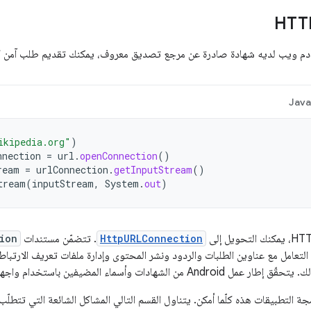
ادم ويب لديه شهادة صادرة عن مرجع تصديق معروف، يمكنك تقديم طلب آمن كما
Jav
ikipedia.org"
)
nnection
=
url
.
openConnection
()
ream
=
urlConnection
.
getInputStream
()
tream
(
inputStream
,
System
.
out
)
HttpURLConnection
. تتضمّن مستندات
ion
لة على التعامل مع عناوين الطلبات والردود ونشر المحتوى وإدارة ملفات تعريف الارت
هادات وأسماء المضيفين باستخدام واجهات برمجة التطبيقات هذه.
 التطبيقات هذه كلّما أمكن. يتناول القسم التالي المشاكل الشائعة التي تتطلّب 