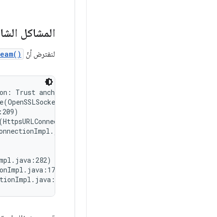
المشاكل الشا
لنفترض أنّ
ream()
on: Trust anchor for certification path not found.

e(OpenSSLSocketImpl.java:374)

209)

(HttpsURLConnectionImpl.java:478)

onnectionImpl.java:433)

mpl.java:282)

onImpl.java:177)
