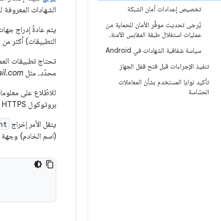
تخصيص إعدادات أمان الشبكة
الشهادات المعروفة ل
يُرجى تحديث موفِّر الأمان للحماية من
عمليات استغلال طبقة المقابس الآمنة
.
التطبيقات) أكثر من 100 هيئة اعتماد يتم تعديلها في كل إصدار ولا تتغيّر بين الأجهزة.
سياسة شفافية الشهادات في Android
تنفيذ الإجراءات قبل فتح قفل الجهاز
محدّد، مثل
il.com
تأكيد نوايا المستخدم بشأن المعاملات
الحسّاسة
للاطّلاع على معلوما
بروتوكول HTTPS المنفذ 443 تلقائيًا.
ينقل الأمر إخراج
nt
(اسم الخادم) وجهة ا