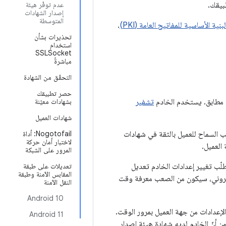
بيقك.
عدم توفّر هيئة
إصدار الشهادات
المتوسطة
لبنية الأساسية للمفاتيح العامة (PKI)
.
تحذيرات بشأن
استخدام
SSLSocket
مباشرةً
التحقّق من الشهادة
حصر تطبيقك
تشفير
بشهادات معيّنة
شهادات العميل
ب السماح للعميل بالثقة في شهادات
Nogotofail: أداة
لاختبار أمان حركة
العميل.
المرور على الشبكة
لّب تغيير إعدادات الخادم تعديل
تعديلات على طبقة
المقابس الآمنة وطبقة
كتروني، سيكون من الصعب معرفة وقت
النقل الآمنة
Android 10
لإعدادات من جهة العميل بمرور الوقت.
Android 11
 أنّ الخادم لديه شهادة هيئة إصدار