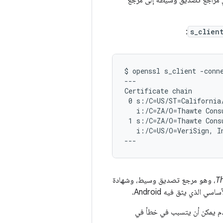
 أي مراجع تصديق وسيطة إلى مرجع
:
s_clien
$ openssl s_client -conne
---

Certificate chain

 0 s:/C=US/ST=California
   i:/C=ZA/O=Thawte Cons
 1 s:/C=ZA/O=Thawte Cons
   i:/C=US/O=VeriSign, I
T
، وهو مرجع تصديق وسيط، وشهادة
ي الذي يثق فيه Android.
خادم يمكن أن يتسبب في خطأ في