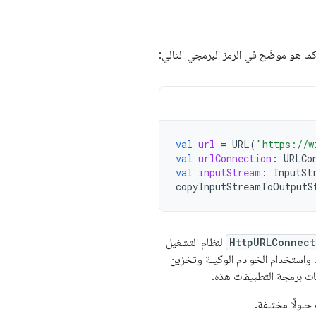
 هو موضّح في الرمز البرمجي التالي:
val
url
=
URL
(
"https://w
val
urlConnection
:
URLCo
val
inputStream
:
InputSt
copyInputStreamToOutputS
HttpURLConnect
لنظام التشغيل
باط واستخدام الخوادم الوكيلة وتخزين
حلولًا مختلفة.