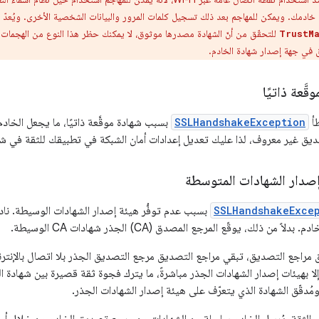
خادمك. ويمكن للمهاجم بعد ذلك تسجيل كلمات المرور والبيانات الشخصية الأخرى. ويُعدّ هذا ال
للتحقّق من أنّ الشهادة مصدرها موثوق، لا يمكنك حظر هذا النوع من الهجمات. ل
TrustM
 في جهة إصدار شهادة الخادم.
َّعة ذاتيًا
طأ
SSLHandshakeException
بسبب شهادة موقَّعة ذاتيًا، ما يجعل الخاد
 غير معروف، لذا عليك تعديل إعدادات أمان الشبكة في تطبيقك للثقة في شهادات
إصدار الشهادات المتوسطة
SSLHandshakeExce
بسبب عدم توفُّر هيئة إصدار الشهادات الوسيطة. نادرً
 من ذلك، يوقّع المرجع المصدق (CA) الجذر شهادات CA الوسيطة.
مراجع التصديق، تبقي مراجع التصديق مرجع التصديق الجذر بلا اتصال بالإنترنت
Andr عادةً إلا بهيئات إصدار الشهادات الجذر مباشرةً، ما يترك فجوة ثقة قصيرة بين شهاد
مُدقّق الشهادة الذي يتعرّف على هيئة إصدار الشهادات الجذر.