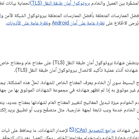
مشفّرة بين العميل والخادم
بروتوكول أمان طبقة النقل (TLS)
لحماية بيانات تط
أفضل الممارسات المتعلقة بأفضل الممارسات المتعلقة ببروتوكول الشبكة الآمن و
ا
يُرجى الاطّلاع على
نظرة عامة على أمان Android
و
نظرة عامة على الأذونات
.
توكول أمان طبقة النقل (TLS) على مفتاح عام ومفتاح خاص مطابق. يستخدم الخادم
هادته أثناء عملية تأكيد الاتصال ببروتوكول أمان طبقة النقل (TLS).
اح البسيط سوى أنّ الخادم يعرف المفتاح الخاص للشهادة. لحلّ هذه المشكلة، يج
م غير موثوق به إذا لم تظهر شهادته في مجموعة الشهادات الموثوق بها من جهة 
الخوادم ميزة تبديل المفاتيح لتغيير المفتاح العام لشهادتها بمفتاح جديد. يتط
كان الخادم خدمة ويب تابعة لجهة خارجية، مثل متصفّح ويب أو تطبيق بريد إل
.
ً على شهادات
مراجع التصديق (CAs)
لإصدار الشهادات، ما يحافظ على ثبات ا
هادات شهادة الخادم باستخدام مفتاحها الخاص. يمكن للعميل بعد ذلك التحقّق من