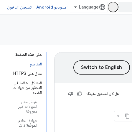
استوديو Android
تسجيل الدخول
على هذه الصفحة
المفاهيم
مثال على HTTPS
المشاكل الشائعة في
التحقّق من شهادات
الخادم
هل كان المحتوى مفيدًا؟
هيئة إصدار
الشهادات غير
معروفة
شهادة الخادم
الموقَّعة ذاتيًا