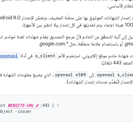
لنظام الأساسي.
gma
، أو باستخدام علامة متعلّقة، مثل
*.google.com
.
ت شهادة خادم موقع إلكتروني، استخدِم الأمر
s_client
في أداة
openssl
openssl s_clie
إلى
openssl x509
، الذي يصيغ معلومات الشهادة 
لإصدار (مُقدِّم خدمات إصدار الشهادات).
ect 
WEBSITE-URL
:443 | \
