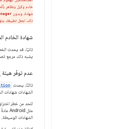
خادم وكيل يتظاهر بأنّه 
شهادة، وبدون
anager
ذلك، اجعل تطبيقك يثق
شهادة الخادم الموق
ثانيًا، قد يحدث الخ
يشبه ذلك مرجع تصديق
عدم توفّر هيئة 
ثالثًا، يحدث
ption
الشهادات شهادات الخادم. بدلاً
للحد من خطر اختراق 
مثل oid
الشهادات الوسيطة، و