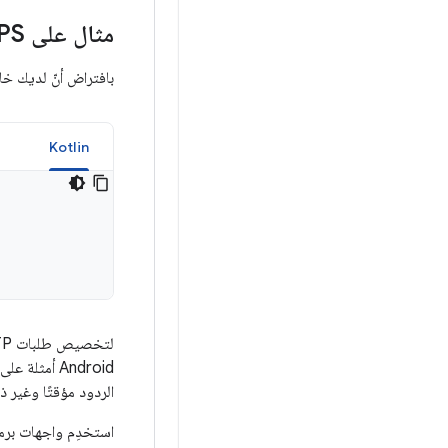
مثال على HTTPS
بافتراض أنّ لديك خ
a
Kotlin
لتخصيص طلبات HTTP، يمكنك التحويل إلى
Android أمث
الردود مؤقتًا وغير ذلك. يتحقّق إطار عمل Android من الش
استخدِم واجهات برمجة