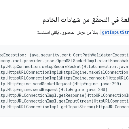
ئعة في التحقّق من شهادات الخادم
getInputSt
، بدلاً من عرض المحتوى، يُلقي استثناءً:
keException: java.security.cert.CertPathValidatorExcepti
rmony.xnet.provider.jsse.OpenSSLSocketImpl.startHandshak
ttp.HttpConnection.setupSecureSocket(HttpConnection.java:
ttp.HttpsURLConnectionImpl$HttpsEngine.makeSslConnection
ttp.HttpsURLConnectionImpl$HttpsEngine.connect(HttpsURLC
ttp.HttpEngine.sendSocketRequest(HttpEngine.java:290)

ttp.HttpEngine.sendRequest(HttpEngine.java:240)

ttp.HttpURLConnectionImpl.getResponse(HttpURLConnectionI
ttp.HttpURLConnectionImpl.getInputStream(HttpURLConnecti