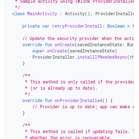
 * Sample activity using {@link ProviderInstaller}
 */
class
MainActivity
:
Activity
(),
ProviderInstaller
private
var
retryProviderInstall
:
Boolean
=
fa
// Update the security provider when the activi
override
fun
onCreate
(
savedInstanceState
:
Bund
super
.
onCreate
(
savedInstanceState
)
ProviderInstaller
.
installIfNeededAsync
(
thi
}
/**
     * This method is only called if the provider 
     * (or is already up to date).
     */
override
fun
onProviderInstalled
()
{
// Provider is up to date; app can make se
}
/**
     * This method is called if updating fails. Th
     * whether the error is recoverable.