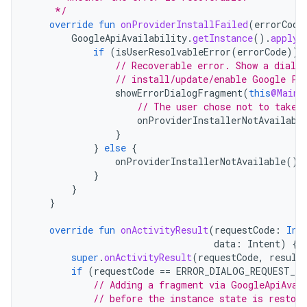
     */
override
fun
onProviderInstallFailed
(
errorCode
GoogleApiAvailability
.
getInstance
().
apply
if
(
isUserResolvableError
(
errorCode
))
// Recoverable error. Show a dialo
// install/update/enable Google Pl
showErrorDialogFragment
(
this
@MainA
// The user chose not to take 
onProviderInstallerNotAvailabl
}
}
else
{
onProviderInstallerNotAvailable
()
}
}
}
override
fun
onActivityResult
(
requestCode
:
Int
data
:
Intent
)
{
super
.
onActivityResult
(
requestCode
,
result
if
(
requestCode
==
ERROR_DIALOG_REQUEST_CO
// Adding a fragment via GoogleApiAvai
// before the instance state is restore