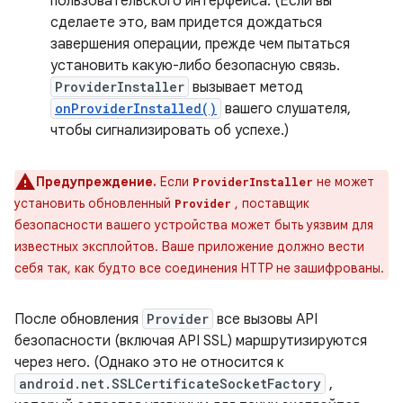
пользовательского интерфейса. (Если вы
сделаете это, вам придется дождаться
завершения операции, прежде чем пытаться
установить какую-либо безопасную связь.
ProviderInstaller
вызывает метод
onProviderInstalled()
вашего слушателя,
чтобы сигнализировать об успехе.)
Предупреждение.
Если
не может
ProviderInstaller
установить обновленный
, поставщик
Provider
безопасности вашего устройства может быть уязвим для
известных эксплойтов. Ваше приложение должно вести
себя так, как будто все соединения HTTP не зашифрованы.
После обновления
Provider
все вызовы API
безопасности (включая API SSL) маршрутизируются
через него. (Однако это не относится к
android.net.SSLCertificateSocketFactory
,