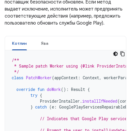
поставщик безопасности обновлен. Если метод
выдает исключение, исполнитель может предпринять
соответствующие действия (например, предложить
пользователю обновить службы Google Play).
Котлин
Ява
/**
 * Sample patch Worker using {@link ProviderInstal
 */
class
PatchWorker
(
appContext
:
Context
,
workerParam
override
fun
doWork
():
Result
{
try
{
ProviderInstaller
.
installIfNeeded
(
cont
}
catch
(
e
:
GooglePlayServicesRepairableEx
// Indicates that Google Play services
// Prompt the user to install/update/e