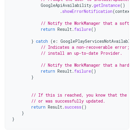
GoogleApiAvailability
.
getInstance
()
.
showErrorNotification
(
context
// Notify the WorkManager that a soft e
return
Result
.
failure
()
}
catch
(
e
:
GooglePlayServicesNotAvailable
// Indicates a non-recoverable error; 
// install an up-to-date Provider.
// Notify the WorkManager that a hard e
return
Result
.
failure
()
}
// If this is reached, you know that the pr
// or was successfully updated.
return
Result
.
success
()
}
}