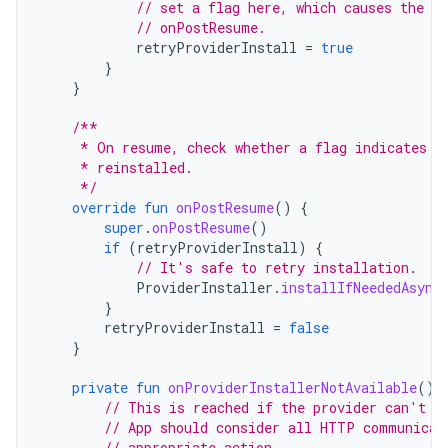
// set a flag here, which causes the f
// onPostResume.
retryProviderInstall
=
true
}
}
/**
     * On resume, check whether a flag indicates t
     * reinstalled.
     */
override
fun
onPostResume
()
{
super
.
onPostResume
()
if
(
retryProviderInstall
)
{
// It's safe to retry installation.
ProviderInstaller
.
installIfNeededAsync
}
retryProviderInstall
=
false
}
private
fun
onProviderInstallerNotAvailable
()
// This is reached if the provider can't b
// App should consider all HTTP communicat
// appropriate action.