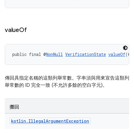
value
Of
public final @
NonNull
VerificationState
valueOf
(@
N
傳回具指定名稱的這類列舉常數。字串須與用來宣告這類列
舉常數的 ID 完全一致 (不允許多餘的空白字元)。
擲回
kotlin
.
Illegal
Argument
Exception