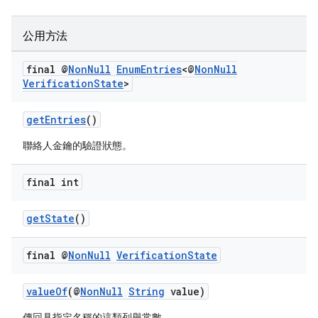
公用方法
final @
Non
Null
Enum
Entries
<@
Non
Null
Verification
State
>
getEntries
()
聯絡人金鑰的驗證狀態。
final int
getState
()
final @
Non
Null
Verification
State
valueOf
(@
NonNull
String
value)
傳回具指定名稱的這類列舉常數。