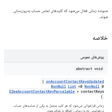
شنونده زمانی فعال می‌شود که کلیدهای تماس حساب به‌روزرسانی
شوند.
خلاصه
روش‌های عمومی
abstract void
(
onAccountContactKeysUpdated
NonNull
List
<@
NonNull
@
E2eeAccountContactKeyParcelable
> contactKeys
)
زمانی فراخوانی می‌شود که هر کلید متصل به یکی از شناسه‌های حساب
درخواستی به‌روزرسانی، اضافه یا حذف شود.