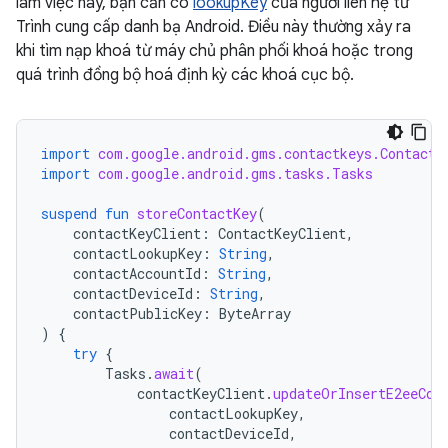
làm việc này, bạn cần có
lookupKey
của người liên hệ từ
Trình cung cấp danh bạ Android. Điều này thường xảy ra
khi tìm nạp khoá từ máy chủ phân phối khoá hoặc trong
quá trình đồng bộ hoá định kỳ các khoá cục bộ.
import
com.google.android.gms.contactkeys.ContactK
import
com.google.android.gms.tasks.Tasks
suspend
fun
storeContactKey
(
contactKeyClient
:
ContactKeyClient
,
contactLookupKey
:
String
,
contactAccountId
:
String
,
contactDeviceId
:
String
,
contactPublicKey
:
ByteArray
)
{
try
{
Tasks
.
await
(
contactKeyClient
.
updateOrInsertE2eeCon
contactLookupKey
,
contactDeviceId
,