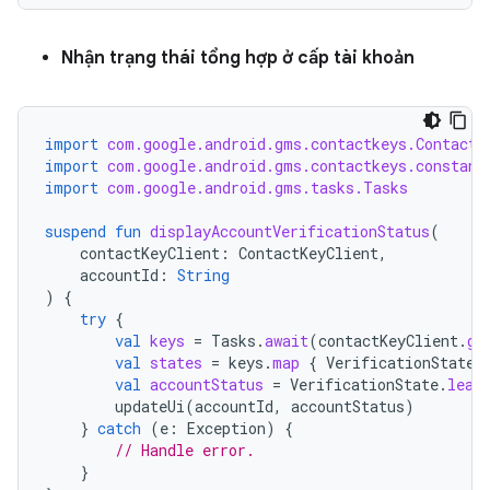
Nhận trạng thái tổng hợp ở cấp tài khoản
import
com.google.android.gms.contactkeys.ContactK
import
com.google.android.gms.contactkeys.constant
import
com.google.android.gms.tasks.Tasks
suspend
fun
displayAccountVerificationStatus
(
contactKeyClient
:
ContactKeyClient
,
accountId
:
String
)
{
try
{
val
keys
=
Tasks
.
await
(
contactKeyClient
.
ge
val
states
=
keys
.
map
{
VerificationState
.
val
accountStatus
=
VerificationState
.
leas
updateUi
(
accountId
,
accountStatus
)
}
catch
(
e
:
Exception
)
{
// Handle error.
}