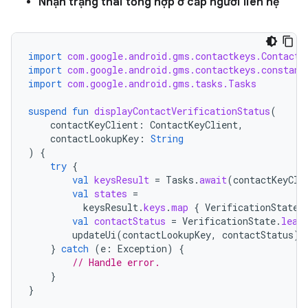
Nhận trạng thái tổng hợp ở cấp người liên hệ
import
com.google.android.gms.contactkeys.ContactK
import
com.google.android.gms.contactkeys.constant
import
com.google.android.gms.tasks.Tasks
suspend
fun
displayContactVerificationStatus
(
contactKeyClient
:
ContactKeyClient
,
contactLookupKey
:
String
)
{
try
{
val
keysResult
=
Tasks
.
await
(
contactKeyCli
val
states
=
keysResult
.
keys
.
map
{
VerificationState
.
val
contactStatus
=
VerificationState
.
leas
updateUi
(
contactLookupKey
,
contactStatus
)
}
catch
(
e
:
Exception
)
{
// Handle error.
}
}