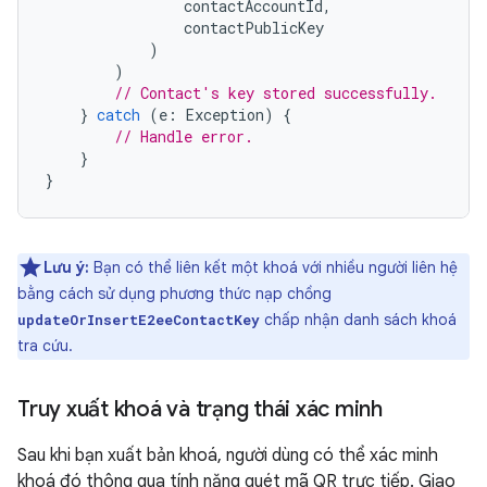
contactAccountId
,
contactPublicKey
)
)
// Contact's key stored successfully.
}
catch
(
e
:
Exception
)
{
// Handle error.
}
}
Lưu ý:
Bạn có thể liên kết một khoá với nhiều người liên hệ
bằng cách sử dụng phương thức nạp chồng
chấp nhận danh sách khoá
updateOrInsertE2eeContactKey
tra cứu.
Truy xuất khoá và trạng thái xác minh
Sau khi bạn xuất bản khoá, người dùng có thể xác minh
khoá đó thông qua tính năng quét mã QR trực tiếp. Giao