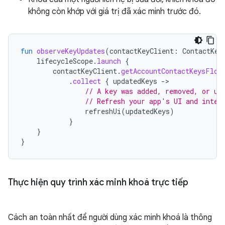
không còn khớp với giá trị đã xác minh trước đó.
fun
observeKeyUpdates
(
contactKeyClient
:
ContactKey
lifecycleScope
.
launch
{
contactKeyClient
.
getAccountContactKeysFlow
.
collect
{
updatedKeys
-
// A key was added, removed, or up
// Refresh your app's UI and inter
refreshUi
(
updatedKeys
)
}
}
}
Thực hiện quy trình xác minh khoá trực tiếp
Cách an toàn nhất để người dùng xác minh khoá là thông