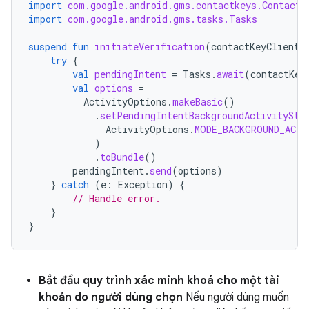
import
com.google.android.gms.contactkeys.ContactK
import
com.google.android.gms.tasks.Tasks
suspend
fun
initiateVerification
(
contactKeyClient
:
try
{
val
pendingIntent
=
Tasks
.
await
(
contactKey
val
options
=
ActivityOptions
.
makeBasic
()
.
setPendingIntentBackgroundActivitySta
ActivityOptions
.
MODE_BACKGROUND_ACTI
)
.
toBundle
()
pendingIntent
.
send
(
options
)
}
catch
(
e
:
Exception
)
{
// Handle error.
}
}
Bắt đầu quy trình xác minh khoá cho một tài
khoản do người dùng chọn
Nếu người dùng muốn