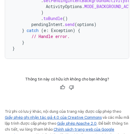
.
setPendingIntentBackgroundActivitySta
ActivityOptions
.
MODE_BACKGROUND_ACTI
)
.
toBundle
()
pendingIntent
.
send
(
options
)
}
catch
(
e
:
Exception
)
{
// Handle error.
}
}
Thông tin này có hữu ích không cho bạn không?
Trừ phi có lưu ý khác, nội dung của trang này được cấp phép theo
Giấy phép ghi nhận tác giả 4.0 của Creative Commons
và các mẫu mã
lập trình được cấp phép theo
Giấy phép Apache 2.0
. Để biết thông tin
chi tiết, vui lòng tham khảo
Chính sách trang web của Google