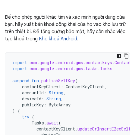
Để cho phép người khác tìm và xác minh người dùng của
bạn, hãy xuất bản khoá công khai của họ vào kho lưu trữ
trên thiết bị. Để tăng cường bảo mật, hãy cân nhắc việc
tạo khoá trong
Kho khoá Android
.
import
com.google.android.gms.contactkeys.ContactK
import
com.google.android.gms.tasks.Tasks
suspend
fun
publishSelfKey
(
contactKeyClient
:
ContactKeyClient
,
accountId
:
String
,
deviceId
:
String
,
publicKey
:
ByteArray
)
{
try
{
Tasks
.
await
(
contactKeyClient
.
updateOrInsertE2eeSelfK
deviceId
,