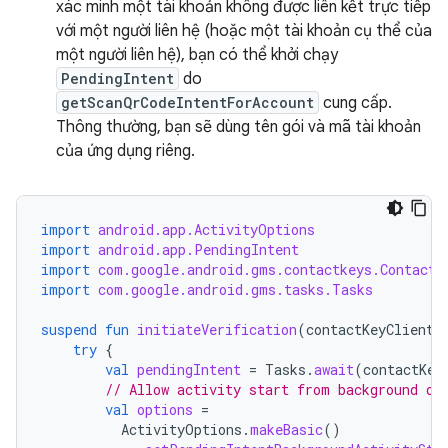
xác minh một tài khoản không được liên kết trực tiếp
với một người liên hệ (hoặc một tài khoản cụ thể của
một người liên hệ), bạn có thể khởi chạy
PendingIntent
do
getScanQrCodeIntentForAccount
cung cấp.
Thông thường, bạn sẽ dùng tên gói và mã tài khoản
của ứng dụng riêng.
import
android.app.ActivityOptions
import
android.app.PendingIntent
import
com.google.android.gms.contactkeys.ContactK
import
com.google.android.gms.tasks.Tasks
suspend
fun
initiateVerification
(
contactKeyClient
:
try
{
val
pendingIntent
=
Tasks
.
await
(
contactKey
// Allow activity start from background on
val
options
=
ActivityOptions
.
makeBasic
()