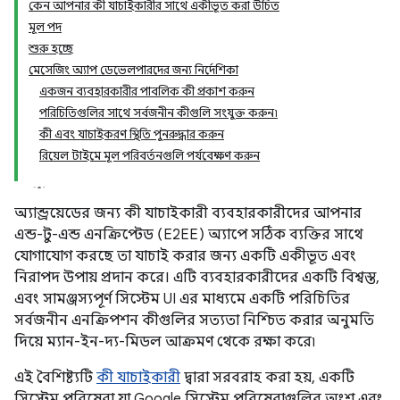
কেন আপনার কী যাচাইকারীর সাথে একীভূত করা উচিত
মূল পদ
শুরু হচ্ছে
মেসেজিং অ্যাপ ডেভেলপারদের জন্য নির্দেশিকা
একজন ব্যবহারকারীর পাবলিক কী প্রকাশ করুন
পরিচিতিগুলির সাথে সর্বজনীন কীগুলি সংযুক্ত করুন৷
কী এবং যাচাইকরণ স্থিতি পুনরুদ্ধার করুন
রিয়েল টাইমে মূল পরিবর্তনগুলি পর্যবেক্ষণ করুন
অ্যান্ড্রয়েডের জন্য কী যাচাইকারী ব্যবহারকারীদের আপনার
এন্ড-টু-এন্ড এনক্রিপ্টেড (E2EE) অ্যাপে সঠিক ব্যক্তির সাথে
যোগাযোগ করছে তা যাচাই করার জন্য একটি একীভূত এবং
নিরাপদ উপায় প্রদান করে। এটি ব্যবহারকারীদের একটি বিশ্বস্ত,
এবং সামঞ্জস্যপূর্ণ সিস্টেম UI এর মাধ্যমে একটি পরিচিতির
সর্বজনীন এনক্রিপশন কীগুলির সত্যতা নিশ্চিত করার অনুমতি
দিয়ে ম্যান-ইন-দ্য-মিডল আক্রমণ থেকে রক্ষা করে৷
এই বৈশিষ্ট্যটি
কী যাচাইকারী
দ্বারা সরবরাহ করা হয়, একটি
সিস্টেম পরিষেবা যা Google সিস্টেম পরিষেবাগুলির অংশ এবং