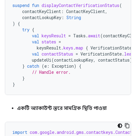
suspend
fun
displayContactVerificationStatus
(
contactKeyClient
:
ContactKeyClient
,
contactLookupKey
:
String
)
{
try
{
val
keysResult
=
Tasks
.
await
(
contactKeyCli
val
states
=
keysResult
.
keys
.
map
{
VerificationState
.
val
contactStatus
=
VerificationState
.
leas
updateUi
(
contactLookupKey
,
contactStatus
)
}
catch
(
e
:
Exception
)
{
// Handle error.
}
}
একটি অ্যাকাউন্ট স্তরে সামগ্রিক স্থিতি পাওয়া
import
com.google.android.gms.contactkeys.ContactK