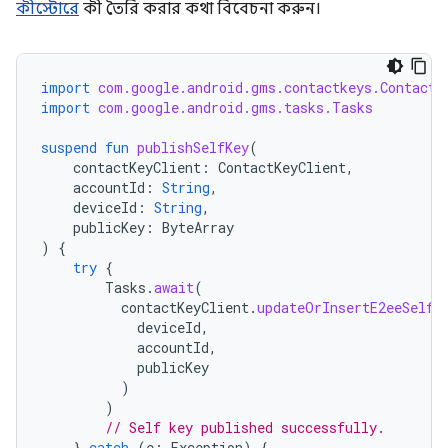
কীস্টোরে
কী তৈরি করার কথা বিবেচনা করুন।
import
com.google.android.gms.contactkeys.ContactK
import
com.google.android.gms.tasks.Tasks
suspend
fun
publishSelfKey
(
contactKeyClient
:
ContactKeyClient
,
accountId
:
String
,
deviceId
:
String
,
publicKey
:
ByteArray
)
{
try
{
Tasks
.
await
(
contactKeyClient
.
updateOrInsertE2eeSelfK
deviceId
,
accountId
,
publicKey
)
)
// Self key published successfully.
}
catch
(
e
:
Exception
)
{