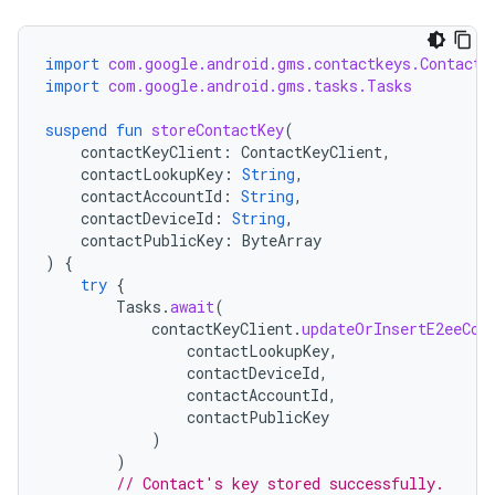
import
com.google.android.gms.contactkeys.ContactK
import
com.google.android.gms.tasks.Tasks
suspend
fun
storeContactKey
(
contactKeyClient
:
ContactKeyClient
,
contactLookupKey
:
String
,
contactAccountId
:
String
,
contactDeviceId
:
String
,
contactPublicKey
:
ByteArray
)
{
try
{
Tasks
.
await
(
contactKeyClient
.
updateOrInsertE2eeCon
contactLookupKey
,
contactDeviceId
,
contactAccountId
,
contactPublicKey
)
)
// Contact's key stored successfully.