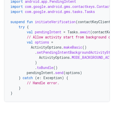
import
android.app.PendingIntent
import
com.google.android.gms.contactkeys.ContactK
import
com.google.android.gms.tasks.Tasks
suspend
fun
initiateVerification
(
contactKeyClient
:
try
{
val
pendingIntent
=
Tasks
.
await
(
contactKey
// Allow activity start from background on
val
options
=
ActivityOptions
.
makeBasic
()
.
setPendingIntentBackgroundActivitySta
ActivityOptions
.
MODE_BACKGROUND_ACTI
)
.
toBundle
()
pendingIntent
.
send
(
options
)
}
catch
(
e
:
Exception
)
{
// Handle error.
}
}