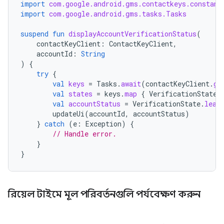
import
com.google.android.gms.contactkeys.constant
import
com.google.android.gms.tasks.Tasks
suspend
fun
displayAccountVerificationStatus
(
contactKeyClient
:
ContactKeyClient
,
accountId
:
String
)
{
try
{
val
keys
=
Tasks
.
await
(
contactKeyClient
.
ge
val
states
=
keys
.
map
{
VerificationState
.
val
accountStatus
=
VerificationState
.
leas
updateUi
(
accountId
,
accountStatus
)
}
catch
(
e
:
Exception
)
{
// Handle error.
}
}
রিয়েল টাইমে মূল পরিবর্তনগুলি পর্যবেক্ষণ করুন