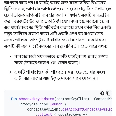
আপনার অ্যাপের UI যাচাই করার জন্য সর্বদা সঠিক বিশ্বাসের
স্থিতি দেখায়, আপনার আপডেট শুনতে হবে। প্রস্তাবিত উপায় হল
ফ্লো-ভিত্তিক এপিআই ব্যবহার করা, যা যখনই একটি সাবস্ক্রাইব
করা অ্যাকাউন্টের জন্য একটি কী যোগ করা হয়, সরানো হয় বা
এর যাচাইকরণের স্থিতি পরিবর্তন করা হয় তখন কীগুলির একটি
নতুন তালিকা প্রকাশ করে। এটি একটি গ্রুপ কথোপকথনের
সদস্য তালিকা আপ টু ডেট রাখার জন্য বিশেষভাবে কার্যকর।
একটি কী-এর যাচাইকরণের অবস্থা পরিবর্তন হতে পারে যখন:
ব্যবহারকারী সফলভাবে একটি যাচাইকরণ প্রবাহ সম্পন্ন
করে (উদাহরণস্বরূপ, QR কোড স্ক্যান)।
একটি পরিচিতির কী পরিবর্তন করা হয়েছে, যার ফলে
এটি আর আগের যাচাইকৃত মানের সাথে মেলে না।
fun
observeKeyUpdates
(
contactKeyClient
:
ContactKey
lifecycleScope
.
launch
{
contactKeyClient
.
getAccountContactKeysFlow
.
collect
{
updatedKeys
-